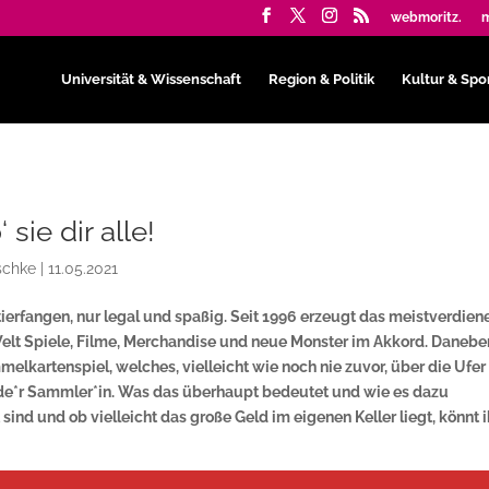
webmoritz.
m
Universität & Wissenschaft
Region & Politik
Kultur & Spo
sie dir alle!
schke
|
11.05.2021
erfangen, nur legal und spaßig. Seit 1996 erzeugt das meistverdie
elt Spiele, Filme, Merchandise und neue Monster im Akkord. Danebe
melkartenspiel, welches, vielleicht wie noch nie zuvor, über die Ufer
jede*r Sammler*in. Was das überhaupt bedeutet und wie es dazu
ind und ob vielleicht das große Geld im eigenen Keller liegt, könnt i