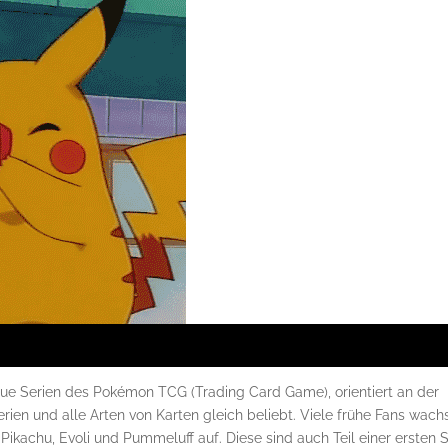
i
ue Serien des Pokémon TCG (Trading Card Game), orientiert an der
erien und alle Arten von Karten gleich beliebt. Viele frühe Fans wach
ikachu, Evoli und Pummeluff auf. Diese sind auch Teil einer ersten S