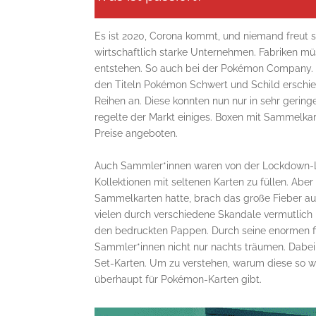
Es ist 2020, Corona kommt, und niemand freut si
wirtschaftlich starke Unternehmen. Fabriken m
entstehen. So auch bei der Pokémon Company. I
den Titeln Pokémon Schwert und Schild erschie
Reihen an. Diese konnten nun nur in sehr geri
regelte der Markt einiges. Boxen mit Sammelka
Preise angeboten.
Auch Sammler*innen waren von der Lockdown-Lan
Kollektionen mit seltenen Karten zu füllen. Abe
Sammelkarten hatte, brach das große Fieber au
vielen durch verschiedene Skandale vermutlich ni
den bedruckten Pappen. Durch seine enormen fin
Sammler*innen nicht nur nachts träumen. Dabei 
Set-Karten. Um zu verstehen, warum diese so wic
überhaupt für Pokémon-Karten gibt.