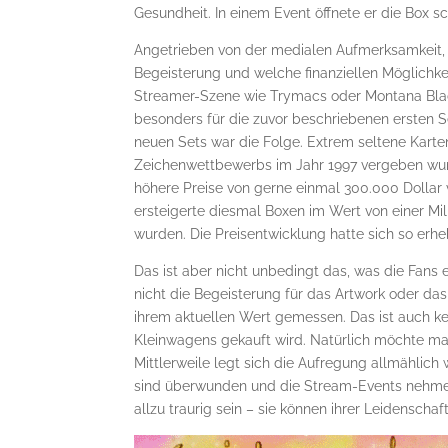
Gesundheit. In einem Event öffnete er die Box s
Angetrieben von der medialen Aufmerksamkeit, 
Begeisterung und welche finanziellen Möglichke
Streamer-Szene wie Trymacs oder Montana Black
besonders für die zuvor beschriebenen ersten Se
neuen Sets war die Folge. Extrem seltene Karten
Zeichenwettbewerbs im Jahr 1997 vergeben wurd
höhere Preise von gerne einmal 300.000 Dollar 
ersteigerte diesmal Boxen im Wert von einer Mil
wurden. Die Preisentwicklung hatte sich so erheb
Das ist aber nicht unbedingt das, was die Fans e
nicht die Begeisterung für das Artwork oder das
ihrem aktuellen Wert gemessen. Das ist auch k
Kleinwagens gekauft wird. Natürlich möchte m
Mittlerweile legt sich die Aufregung allmählich 
sind überwunden und die Stream-Events nehmen 
allzu traurig sein – sie können ihrer Leidensch