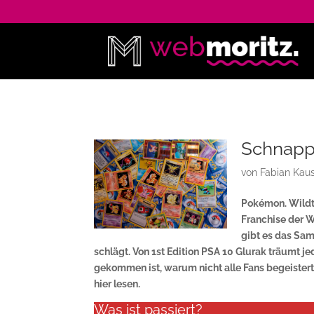
Schnapp‘ 
von
Fabian Kau
Pokémon. Wildti
Franchise der W
gibt es das Sam
schlägt. Von 1st Edition PSA 10 Glurak träumt 
gekommen ist, warum nicht alle Fans begeistert s
hier lesen.
Was ist passiert?