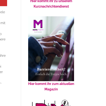
Hier kommt ihr zu unserem
Kurznachrichtendienst
iele
 mit
-
ip
here
ihre
i
er
e-
Hier kommt ihr zum aktuellen
Magazin