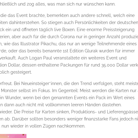
chließlich und zog alles, was man sich nur wünschen kann.
die das Event brachte, bemerkten auch andere schnell, welch eine
iten dahinterstehen. So stiegen auch Persönlichkeiten der deutsche
 ein und öffneten täglich live Boxen. Eine enorme Preissteigerung
rien, aber auch für die durch Corona nur in geringer Anzahl produzi
, wie das Illustrator Pikachu, das nur an wenige Teilnehmende eines
e, oder das bereits benannte 1st Edition Glurak wurden für immer
verkauft. Auch Logan Paul veranstaltete ein weiteres Event und
lion Dollar, dessen enthaltene Packungen für rund 35.000 Dollar verk
lich gesteigert.
rfreut. Bei Neueinsteiger*innen, die den Trend verfolgen, steht meist
 Monster selbst im Fokus. Im Gegenteil: Meist werden die Karten nur
ein Wunder, wenn bei den genannten Events ein Pack im Wert eines
an dann auch nicht mit vollkommen leeren Händen dastehen.
wieder. Die Preise für Karten sinken, Produktions- und Lieferengpäss
ab. Darüber sollten besonders weniger finanzstarke Fans jedoch n
aft nun wieder in vollen Zügen nachkommen.