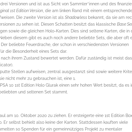
n drei Versionen und ist aus Sicht von Sammler*innen und des finanzie
ginal 1st Edition Version
, die am linken Rand mit einem entsprechend
weisen. Die zweite Version ist als
Shadowless
bekannt, da sie am re
ersionen zu sehen ist. Diesen Schatten besitzt das klassische
Base Se
gen sowie die gleichen Holo-Karten. Dies sind seltene Karten, die in 
eben diesem gibt es auch noch andere beliebte Sets, die aber oft 
 Der beliebte Feuerdrache, der schon in verschiedensten Versionen
für die Besonderheit eines Sets dar.
n nach ihrem Zustand bewertet werden. Dafür zuständig ist meist da
cator).
putte Stellen aufweisen, zentral ausgestanzt sind sowie weitere Krite
 sie nicht mehr zu gebrauchen ist, eine 1.
A 10 1st Edition Holo Glurak einen sehr hohen Wert besitzt, da es i
beliebten und seltenen Set stammt.
l am 10. Oktober 2020 zu ziehen. Er ersteigerte eine 1st Edition Bo
. Er selbst behielt also keine der Karten. Stattdessen kauften viele
elten so Spenden für ein gemeinnütziges Projekt zu mentaler