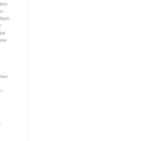
llen
en
chten
t
.
der
eine
s
rien.
n
x