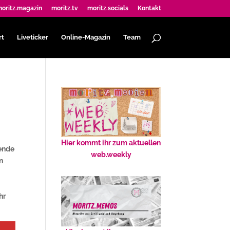
oritz.magazin
moritz.tv
moritz.socials
Kontakt
rt
Liveticker
Online-Magazin
Team
Hier kommt ihr zum aktuellen
nende
web.weekly
n
hr