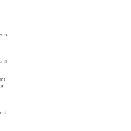
n
erten
auft
ens
 an
e
icht