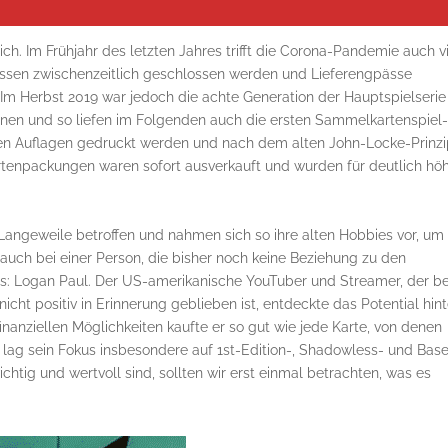
ch. Im Frühjahr des letzten Jahres trifft die Corona-Pandemie auch v
üssen zwischenzeitlich geschlossen werden und Lieferengpässe
m Herbst 2019 war jedoch die achte Generation der Hauptspielserie
nen und so liefen im Folgenden auch die ersten Sammelkartenspiel
ngen Auflagen gedruckt werden und nach dem alten John-Locke-Prinz
rtenpackungen waren sofort ausverkauft und wurden für deutlich hö
geweile betroffen und nahmen sich so ihre alten Hobbies vor, um 
r auch bei einer Person, die bisher noch keine Beziehung zu den
s: Logan Paul. Der US-amerikanische YouTuber und Streamer, der be
cht positiv in Erinnerung geblieben ist, entdeckte das Potential hint
anziellen Möglichkeiten kaufte er so gut wie jede Karte, von denen
lag sein Fokus insbesondere auf 1st-Edition-, Shadowless- und Bas
htig und wertvoll sind, sollten wir erst einmal betrachten, was es