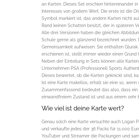
an Karten. Dieses Set erschien hintereinander i
Interesses von großem Wert. Die erste ist die
Ori
Symbol markiert ist, das andere Karten nicht auf
Rand keinen Schatten besitzt, der in späteren V
Alle drei Versionen haben die gleichen Abbildun
Schule gerne als glänzend bezeichnet wurden. N
Gemeinsamkeit aufweisen: Sie enthalten Glurak.
erschienen ist, stellt immer wieder einen Grund 
Neben der Einteilung in Sets können alle Karte
Unternehmen PSA (Professionell Sports Authenti
Dieses bewertet, ob die Karten geknickt sind, ka
Ist eine Karte makellos, erhält sie eine 10, wenn
Zusammenfassend bedeutet das also, dass ein PS
einwandfreiem Zustand ist und aus einem sehr 
Wie viel ist deine Karte wert?
Genau solch eine Karte versuchte auch Logan Pau
und verkaufte jedes der 36 Packs für 11.000 Euro
YouTuber und Streamer die Packungen und samm