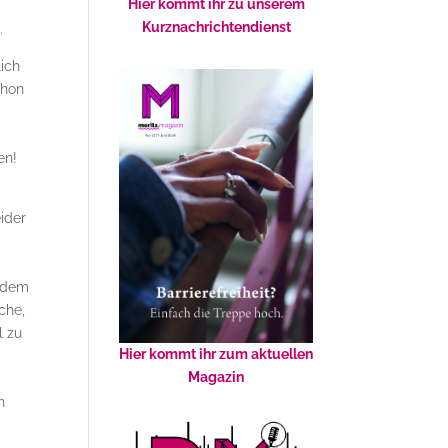
Hier kommt ihr zu unserem
Kurznachrichtendienst
.
lich
chon
en!
ider
tzdem
che,
l zu
Hier kommt ihr zum aktuellen
Magazin
n