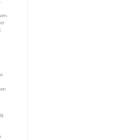
.
sen-
ser
t
ne
d
sen
ig
a
n