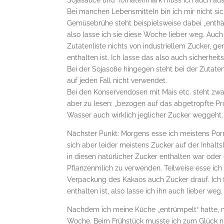
Sojasauce und Tomatenmark muss ich auch aus 
Bei manchen Lebensmitteln bin ich mir nicht sich
Gemüsebrühe steht beispielsweise dabei „enthäl
also lasse ich sie diese Woche lieber weg. Auc
Zutatenliste nichts von industriellem Zucker, g
enthalten ist. Ich lasse das also auch sicherhei
Bei der Sojasoße hingegen steht bei der Zutaten
auf jeden Fall nicht verwendet.
Bei den Konservendosen mit Mais etc. steht zwar
aber zu lesen: „bezogen auf das abgetropfte Pro
Wasser auch wirklich jeglicher Zucker weggeht.
Nächster Punkt: Morgens esse ich meistens Porri
sich aber leider meistens Zucker auf der Inhaltsl
in diesen natürlicher Zucker enthalten war oder
Pflanzenmlich zu verwenden. Teilweise esse ich
Verpackung des Kakaos auch Zucker drauf. Ich f
enthalten ist, also lasse ich ihn auch lieber weg.
Nachdem ich meine Küche „entrümpelt“ hatte, m
Woche. Beim Frühstück musste ich zum Glück nich