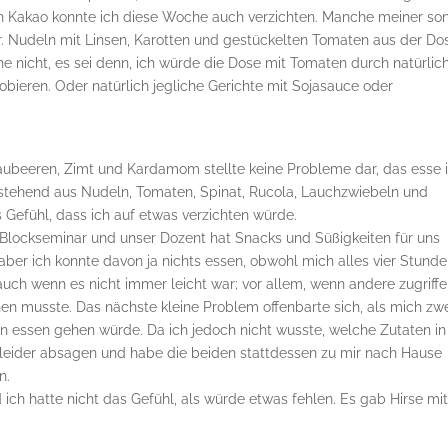
en Kakao konnte ich diese Woche auch verzichten. Manche meiner so
 Nudeln mit Linsen, Karotten und gestückelten Tomaten aus der Do
e nicht, es sei denn, ich würde die Dose mit Tomaten durch natürlic
robieren. Oder natürlich jegliche Gerichte mit Sojasauce oder
laubeeren, Zimt und Kardamom stellte keine Probleme dar, das esse 
estehend aus Nudeln, Tomaten, Spinat, Rucola, Lauchzwiebeln und
 Gefühl, dass ich auf etwas verzichten würde.
n Blockseminar und unser Dozent hat Snacks und Süßigkeiten für uns
 aber ich konnte davon ja nichts essen, obwohl mich alles vier Stund
 auch wenn es nicht immer leicht war; vor allem, wenn andere zugriff
en musste. Das nächste kleine Problem offenbarte sich, als mich zw
n essen gehen würde. Da ich jedoch nicht wusste, welche Zutaten in
leider absagen und habe die beiden stattdessen zu mir nach Hause
n.
h hatte nicht das Gefühl, als würde etwas fehlen. Es gab Hirse mi