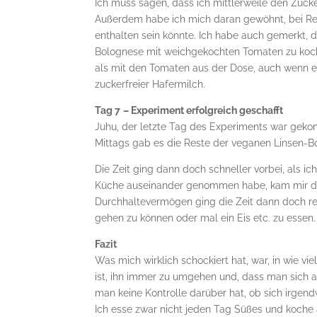
Ich muss sagen, dass ich mittlerweile den Zuck
Außerdem habe ich mich daran gewöhnt, bei Rez
enthalten sein könnte. Ich habe auch gemerkt, 
Bolognese mit weichgekochten Tomaten zu kochen
als mit den Tomaten aus der Dose, auch wenn e
zuckerfreier Hafermilch.
Tag 7
– Experiment erfolgreich geschafft
Juhu, der letzte Tag des Experiments war gekom
Mittags gab es die Reste der veganen Linsen-
Die Zeit ging dann doch schneller vorbei, als 
Küche auseinander genommen habe, kam mir das 
Durchhaltevermögen ging die Zeit dann doch rela
gehen zu können oder mal ein Eis etc. zu essen.
Fazit
Was mich wirklich schockiert hat, war, in wie v
ist, ihn immer zu umgehen und, dass man sich a
man keine Kontrolle darüber hat, ob sich irgen
Ich esse zwar nicht jeden Tag Süßes und koche