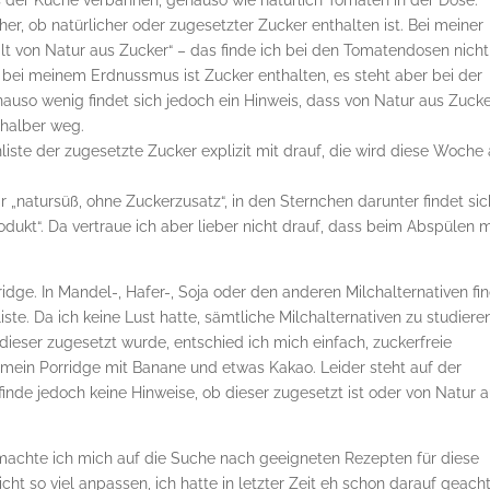
der Küche verbannen, genauso wie natürlich Tomaten in der Dose.
er, ob natürlicher oder zugesetzter Zucker enthalten ist. Bei meiner
t von Natur aus Zucker“ – das finde ich bei den Tomatendosen nicht
h bei meinem Erdnussmus ist Zucker enthalten, es steht aber bei der
enauso wenig findet sich jedoch ein Hinweis, dass von Natur aus Zuck
tshalber weg.
liste der zugesetzte Zucker explizit mit drauf, die wird diese Woche 
 „natursüß, ohne Zuckerzusatz“, in den Sternchen darunter findet sic
dukt“. Da vertraue ich aber lieber nicht drauf, dass beim Abspülen m
dge. In Mandel-, Hafer-, Soja oder den anderen Milchalternativen fi
iste. Da ich keine Lust hatte, sämtliche Milchalternativen zu studiere
 dieser zugesetzt wurde, entschied ich mich einfach, zuckerfreie
 mein Porridge mit Banane und etwas Kakao. Leider steht auf der
inde jedoch keine Hinweise, ob dieser zugesetzt ist oder von Natur 
achte ich mich auf die Suche nach geeigneten Rezepten für diese
t so viel anpassen, ich hatte in letzter Zeit eh schon darauf geacht