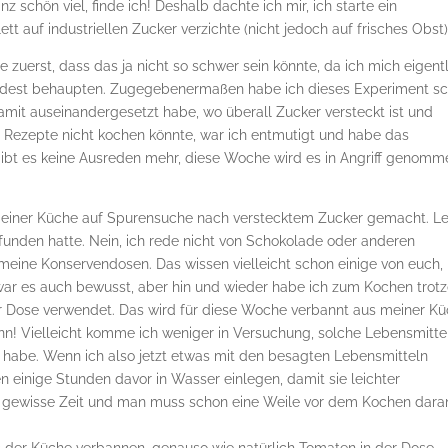
nz schön viel, finde ich! Deshalb dachte ich mir, ich starte ein
 auf industriellen Zucker verzichte (nicht jedoch auf frisches Obst)
 zuerst, dass das ja nicht so schwer sein könnte, da ich mich eigent
indest behaupten. Zugegebenermaßen habe ich dieses Experiment s
amit auseinandergesetzt habe, wo überall Zucker versteckt ist und
n Rezepte nicht kochen könnte, war ich entmutigt und habe das
gibt es keine Ausreden mehr, diese Woche wird es in Angriff genomm
 meiner Küche auf Spurensuche nach verstecktem Zucker gemacht. Le
efunden hatte. Nein, ich rede nicht von Schokolade oder anderen
 meine Konservendosen. Das wissen vielleicht schon einige von euch,
ir war es auch bewusst, aber hin und wieder habe ich zum Kochen tro
r Dose verwendet. Das wird für diese Woche verbannt aus meiner Kü
nn! Vielleicht komme ich weniger in Versuchung, solche Lebensmitte
it habe. Wenn ich also jetzt etwas mit den besagten Lebensmitteln
 einige Stunden davor in Wasser einlegen, damit sie leichter
ne gewisse Zeit und man muss schon eine Weile vor dem Kochen dara