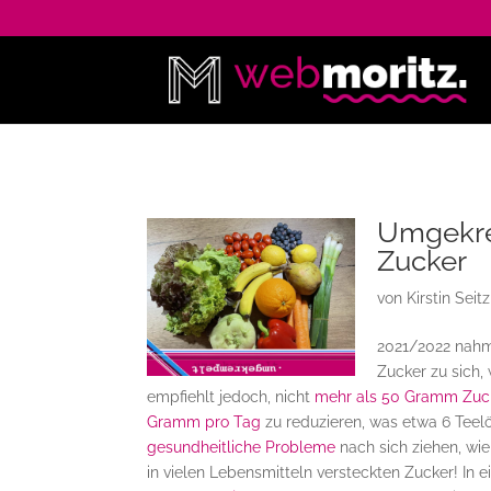
Umgekre
Zucker
von
Kirstin Seitz
2021/2022 nahm
Zucker zu sich,
empfiehlt jedoch, nicht
mehr als 50 Gramm Zuc
Gramm pro Tag
zu reduzieren, was etwa 6 Teelö
gesundheitliche Probleme
nach sich ziehen, wie
in vielen Lebensmitteln versteckten Zucker! In e