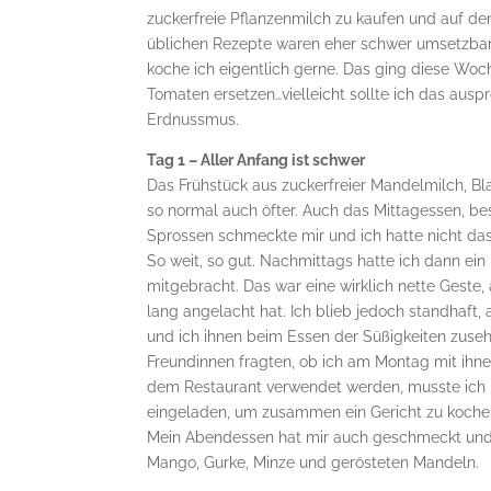
zuckerfreie Pflanzenmilch zu kaufen und auf d
üblichen Rezepte waren eher schwer umsetzbar.
koche ich eigentlich gerne. Das ging diese Woch
Tomaten ersetzen…vielleicht sollte ich das ausp
Erdnussmus.
Tag 1 – Aller Anfang ist schwer
Das Frühstück aus zuckerfreier Mandelmilch, B
so normal auch öfter. Auch das Mittagessen, b
Sprossen schmeckte mir und ich hatte nicht das
So weit, so gut. Nachmittags hatte ich dann ei
mitgebracht. Das war eine wirklich nette Geste,
lang angelacht hat. Ich blieb jedoch standhaft,
und ich ihnen beim Essen der Süßigkeiten zuseh
Freundinnen fragten, ob ich am Montag mit ihne
dem Restaurant verwendet werden, musste ich 
eingeladen, um zusammen ein Gericht zu koche
Mein Abendessen hat mir auch geschmeckt und ic
Mango, Gurke, Minze und gerösteten Mandeln.