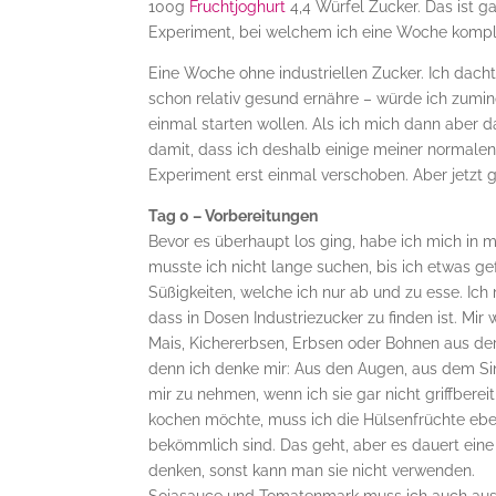
100g
Fruchtjoghurt
4,4 Würfel Zucker. Das ist ga
Experiment, bei welchem ich eine Woche komplett
Eine Woche ohne industriellen Zucker. Ich dachte
schon relativ gesund ernähre – würde ich zum
einmal starten wollen. Als ich mich dann aber d
damit, dass ich deshalb einige meiner normale
Experiment erst einmal verschoben. Aber jetzt 
Tag 0 – Vorbereitungen
Bevor es überhaupt los ging, habe ich mich in
musste ich nicht lange suchen, bis ich etwas g
Süßigkeiten, welche ich nur ab und zu esse. Ich
dass in Dosen Industriezucker zu finden ist. M
Mais, Kichererbsen, Erbsen oder Bohnen aus de
denn ich denke mir: Aus den Augen, aus dem Si
mir zu nehmen, wenn ich sie gar nicht griffbere
kochen möchte, muss ich die Hülsenfrüchte eben
bekömmlich sind. Das geht, aber es dauert ei
denken, sonst kann man sie nicht verwenden.