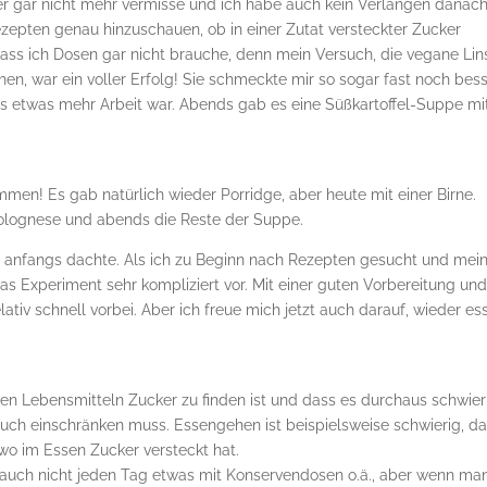
er gar nicht mehr vermisse und ich habe auch kein Verlangen danach
epten genau hinzuschauen, ob in einer Zutat versteckter Zucker
dass ich Dosen gar nicht brauche, denn mein Versuch, die vegane Lin
, war ein voller Erfolg! Sie schmeckte mir so sogar fast noch bes
s etwas mehr Arbeit war. Abends gab es eine Süßkartoffel-Suppe mi
men! Es gab natürlich wieder Porridge, aber heute mit einer Birne.
Bolognese und abends die Reste der Suppe.
ich anfangs dachte. Als ich zu Beginn nach Rezepten gesucht und mei
Experiment sehr kompliziert vor. Mit einer guten Vorbereitung un
tiv schnell vorbei. Aber ich freue mich jetzt auch darauf, wieder es
ielen Lebensmitteln Zucker zu finden ist und dass es durchaus schwier
uch einschränken muss. Essengehen ist beispielsweise schwierig, d
dwo im Essen Zucker versteckt hat.
 auch nicht jeden Tag etwas mit Konservendosen o.ä., aber wenn ma