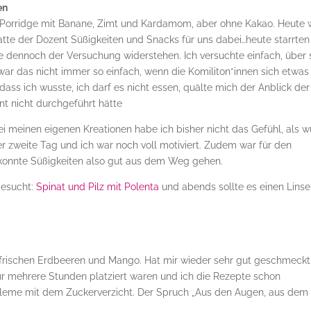
en
Porridge mit Banane, Zimt und Kardamom, aber ohne Kakao. Heute 
atte der Dozent Süßigkeiten und Snacks für uns dabei…heute starrten
te dennoch der Versuchung widerstehen. Ich versuchte einfach, über 
war das nicht immer so einfach, wenn die Komiliton*innen sich etwas
ss ich wusste, ich darf es nicht essen, quälte mich der Anblick der
nt nicht durchgeführt hätte
ei meinen eigenen Kreationen habe ich bisher nicht das Gefühl, als 
er zweite Tag und ich war noch voll motiviert. Zudem war für den
 konnte Süßigkeiten also gut aus dem Weg gehen.
esucht:
Spinat und Pilz mit Polenta
und abends sollte es einen Linse
frischen Erdbeeren und Mango. Hat mir wieder sehr gut geschmeckt
ür mehrere Stunden platziert waren und ich die Rezepte schon
obleme mit dem Zuckerverzicht. Der Spruch „Aus den Augen, aus dem