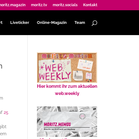
oritz.magazin
moritz.tv
moritz.socials
Kontakt
rt
Liveticker
Online-Magazin
Team
n
Hier kommt ihr zum aktuellen
web.weekly
mm
uf
25
gibt
inem