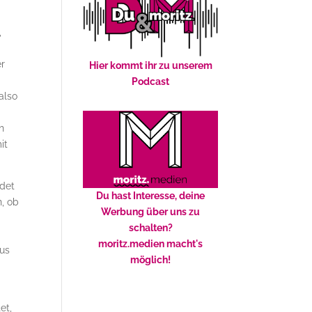
,
er
Hier kommt ihr zu unserem
Podcast
also
h
it
ndet
Du hast Interesse, deine
n, ob
Werbung über uns zu
schalten?
moritz.medien macht's
aus
möglich!
et,