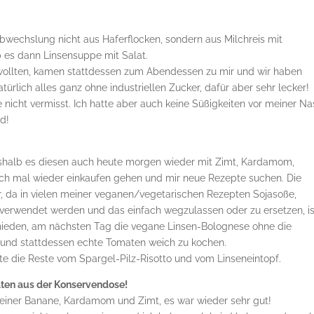
wechslung nicht aus Haferflocken, sondern aus Milchreis mit
 es dann Linsensuppe mit Salat.
 wollten, kamen stattdessen zum Abendessen zu mir und wir haben
ürlich alles ganz ohne industriellen Zucker, dafür aber sehr lecker!
 nicht vermisst. Ich hatte aber auch keine Süßigkeiten vor meiner N
rd!
eshalb es diesen auch heute morgen wieder mit Zimt, Kardamom,
ch mal wieder einkaufen gehen und mir neue Rezepte suchen. Die
 da in vielen meiner veganen/vegetarischen Rezepten Sojasoße,
verwendet werden und das einfach wegzulassen oder zu ersetzen, is
schieden, am nächsten Tag die vegane Linsen-Bolognese ohne die
 und stattdessen echte Tomaten weich zu kochen.
 die Reste vom Spargel-Pilz-Risotto und vom Linseneintopf.
ten aus der Konservendose!
 einer Banane, Kardamom und Zimt, es war wieder sehr gut!