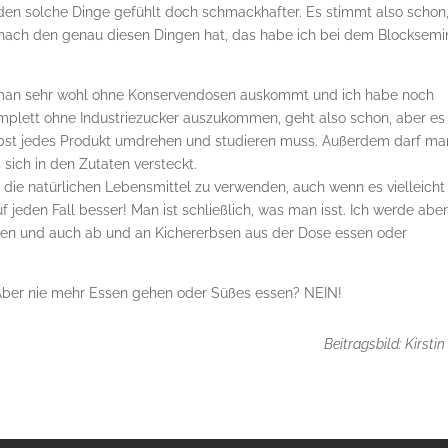
rden solche Dinge gefühlt doch schmackhafter. Es stimmt also schon
ach den genau diesen Dingen hat, das habe ich bei dem Blocksemi
s man sehr wohl ohne Konservendosen auskommt und ich habe noch
plett ohne Industriezucker auszukommen, geht also schon, aber es 
bst jedes Produkt umdrehen und studieren muss. Außerdem darf ma
 sich in den Zutaten versteckt.
 die natürlichen Lebensmittel zu verwenden, auch wenn es vielleicht
f jeden Fall besser! Man ist schließlich, was man isst. Ich werde abe
hen und auch ab und an Kichererbsen aus der Dose essen oder
Aber nie mehr Essen gehen oder Süßes essen? NEIN!
Beitragsbild: Kirstin