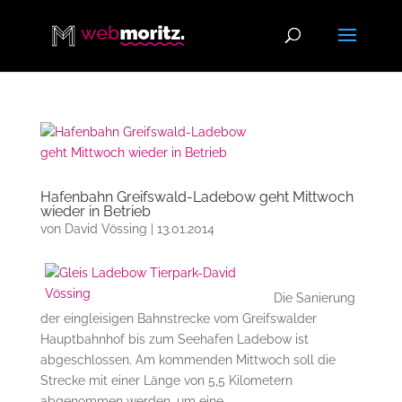
Hafenbahn Greifswald-Ladebow geht Mittwoch
wieder in Betrieb
von
David Vössing
|
13.01.2014
Die Sanierung
der eingleisigen Bahnstrecke vom Greifswalder
Hauptbahnhof bis zum Seehafen Ladebow ist
abgeschlossen. Am kommenden Mittwoch soll die
Strecke mit einer Länge von 5,5 Kilometern
abgenommen werden, um eine