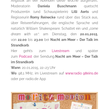
Anglistik an vier Abenden diese Woche aufgeführt.
Moderatorin
Daniela Buschmann
quetscht
Produzentin (und Schauspielerin)
Lilli Aerts
und
Regisseurin
Romy Reinecke
rund über das Stück aus,
über Reiseerfahrungen, die englische Sprache und
natürlich William Shakespeare. Schaltet ein und
„come
dream with us“
: am Dienstag, den
20.01.2015
,
von
22.00
bis
23.00
bei
Nacht am Meer – Der Talk im
Strandkorb
.
Hier geht’s zum
Livestream
und später
zum
Podcast
der Sendung.
Nacht am Meer – Der Talk
im Strandkorb
Wann
: 20.01.2015, 22–23 Uhr
Wo
: 98,1 MHz, im Livestream auf
www.radio 98eins.de
oder per radio.de App