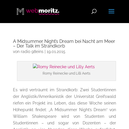
A Midsummer Night’s Dream bei Nacht am Meer
– Der Talk im Strandkorb
von
radio 98eins
|
19.01.2015
Romy Reinecke und Lilli Aerts
Es wird verträumt im Strandkorb: Zwei Studentinnen
der Anglistik/Amerikanistik der Universität Greifswald
riefen ein Projekt ins Leben, das diese Woche seinen
Höhepunkt findet: „A Midsummer Night’s Dream“ von
William Shakespeare wird von Studenten und
Studentinnen – und sogar von Dozenten – der