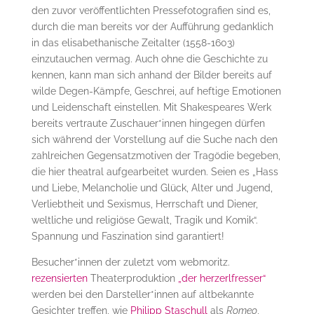
den zuvor veröffentlichten Pressefotografien sind es,
durch die man bereits vor der Aufführung gedanklich
in das elisabethanische Zeitalter (1558-1603)
einzutauchen vermag. Auch ohne die Geschichte zu
kennen, kann man sich anhand der Bilder bereits auf
wilde Degen-Kämpfe, Geschrei, auf heftige Emotionen
und Leidenschaft einstellen. Mit Shakespeares Werk
bereits vertraute Zuschauer*innen hingegen dürfen
sich während der Vorstellung auf die Suche nach den
zahlreichen Gegensatzmotiven der Tragödie begeben,
die hier theatral aufgearbeitet wurden. Seien es „Hass
und Liebe, Melancholie und Glück, Alter und Jugend,
Verliebtheit und Sexismus, Herrschaft und Diener,
weltliche und religiöse Gewalt, Tragik und Komik“.
Spannung und Faszination sind garantiert!
Besucher*innen der zuletzt vom webmoritz.
rezensierten
Theaterproduktion
„der herzerlfresser“
werden bei den Darsteller*innen auf altbekannte
Gesichter treffen, wie
Philipp Staschull
als
Romeo
,