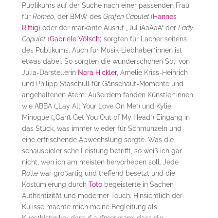
Publikums auf der Suche nach einer passenden Frau
für
Romeo
, der BMW des
Grafen Capulet
(
Hannes
Rittig
) oder der markante Ausruf „JuLiAaAaA“ der
Lady
Capulet
(
Gabriele Völsch
) sorgten für Lacher seitens
des Publikums. Auch für Musik-Liebhaber*innen ist
etwas dabei. So sorgten die wunderschönen Soli von
Julia-Darstellerin
Nora Hickler
, Amelie Kriss-Heinrich
und Philipp Staschull für Gänsehaut-Momente und
angehaltenen Atem. Außerdem fanden Künstler*innen
wie ABBA („Lay All Your Love On Me“) und Kylie
Minogue („Can’t Get You Out of My Head“) Eingang in
das Stück, was immer wieder für Schmunzeln und
eine erfrischende Abwechslung sorgte. Was die
schauspielerische Leistung betrifft, so weiß ich gar
nicht, wen ich am meisten hervorheben soll. Jede
Rolle war großartig und treffend besetzt und die
Kostümierung durch
Toto
begeisterte in Sachen
Authentizität und moderner Touch. Hinsichtlich der
Kulisse machte mich meine Begleitung als