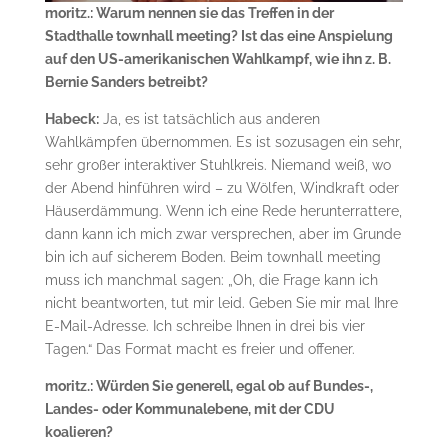
moritz.: Warum nennen sie das Treffen in der
Stadthalle townhall meeting? Ist das eine Anspielung
auf den US-amerikanischen Wahlkampf, wie ihn z. B.
Bernie Sanders betreibt?
Habeck:
Ja, es ist tatsächlich aus anderen
Wahlkämpfen übernommen. Es ist sozusagen ein sehr,
sehr großer interaktiver Stuhlkreis. Niemand weiß, wo
der Abend hinführen wird – zu Wölfen, Windkraft oder
Häuserdämmung. Wenn ich eine Rede herunterrattere,
dann kann ich mich zwar versprechen, aber im Grunde
bin ich auf sicherem Boden. Beim townhall meeting
muss ich manchmal sagen: „Oh, die Frage kann ich
nicht beantworten, tut mir leid. Geben Sie mir mal Ihre
E-Mail-Adresse. Ich schreibe Ihnen in drei bis vier
Tagen.“ Das Format macht es freier und offener.
moritz.: Würden Sie generell, egal ob auf Bundes-,
Landes- oder Kommunalebene, mit der CDU
koalieren?