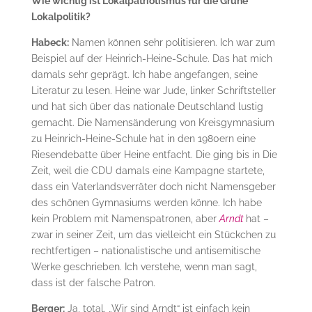
Wie wichtig ist Lokalpatriotismus für die Grüne
Lokalpolitik?
Habeck:
Namen können sehr politisieren. Ich war zum
Beispiel auf der Heinrich-Heine-Schule. Das hat mich
damals sehr geprägt. Ich habe angefangen, seine
Literatur zu lesen. Heine war Jude, linker Schriftsteller
und hat sich über das nationale Deutschland lustig
gemacht. Die Namensänderung von Kreisgymnasium
zu Heinrich-Heine-Schule hat in den 1980ern eine
Riesendebatte über Heine entfacht. Die ging bis in Die
Zeit, weil die CDU damals eine Kampagne startete,
dass ein Vaterlandsverräter doch nicht Namensgeber
des schönen Gymnasiums werden könne. Ich habe
kein Problem mit Namenspatronen, aber
Arndt
hat –
zwar in seiner Zeit, um das vielleicht ein Stückchen zu
rechtfertigen – nationalistische und antisemitische
Werke geschrieben. Ich verstehe, wenn man sagt,
dass ist der falsche Patron.
Berger:
Ja, total. „Wir sind Arndt“ ist einfach kein