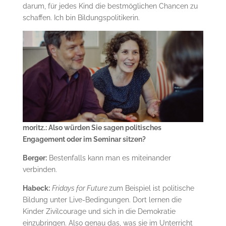
darum, für jedes Kind die bestmöglichen Chancen zu
schaffen. Ich bin Bildungspolitikerin.
moritz.: Also würden Sie sagen politisches
Engagement oder im Seminar sitzen?
Berger:
Bestenfalls kann man es miteinander
verbinden.
Habeck:
Fridays for Future
zum Beispiel ist politische
Bildung unter Live-Bedingungen. Dort lernen die
Kinder Zivilcourage und sich in die Demokratie
einzubringen. Also genau das, was sie im Unterricht