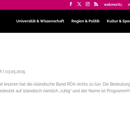
webmoritz.
m
Universität & Wissenschaft
Region & Politik
Kultur & Spo
th
|
03.05.2015
t knurren hat die isländische Band RÓA nichts zu tun. Die Bedeutun
bedeutet auf isländisch nämlich „ruhig“ und der Name ist Programm!!