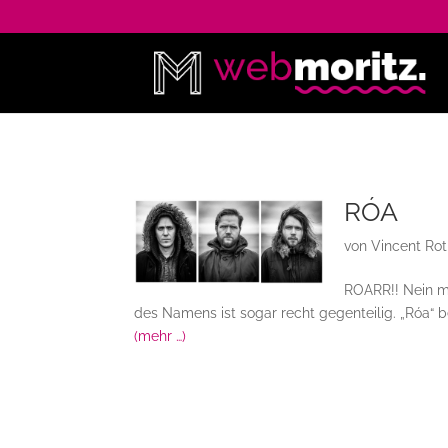
RÓA
von
Vincent Ro
ROARR!! Nein mi
des Namens ist sogar recht gegenteilig. „Róa“ 
(mehr …)