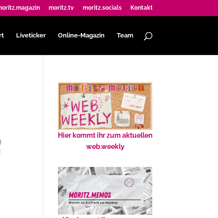
oritz.magazin
moritz.tv
moritz.socials
Kontakt
rt
Liveticker
Online-Magazin
Team
Hier kommt ihr zum aktuellen
g
web.weekly
!