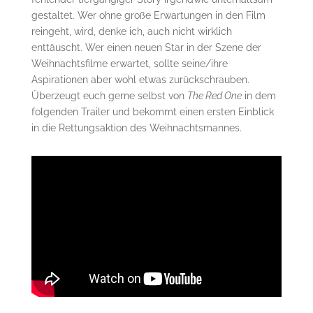
gestaltet. Wer ohne große Erwartungen in den Film
reingeht, wird, denke ich, auch nicht wirklich
enttäuscht. Wer einen neuen Star in der Szene der
Weihnachtsfilme erwartet, sollte seine/ihre
Aspirationen aber wohl etwas zurückschrauben.
Überzeugt euch gerne selbst von
The Red One
in dem
folgenden Trailer und bekommt einen ersten Einblick
in die Rettungsaktion des Weihnachtsmannes.