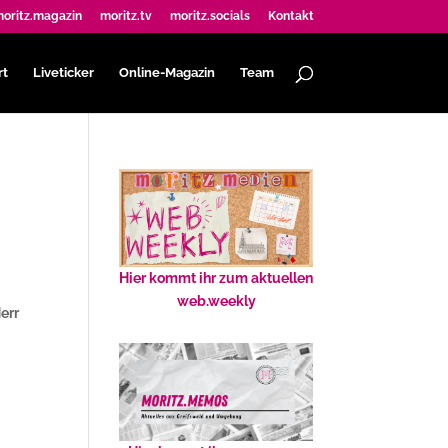
oritz.magazin
moritz.tv
moritz.socials
Kontakt
rt
Liveticker
Online-Magazin
Team
Hier kommt ihr zum aktuellen
web.weekly
err