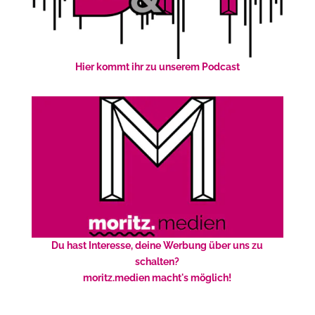
Hier kommt ihr zu unserem Podcast
Du hast Interesse, deine Werbung über uns zu
schalten?
moritz.medien macht's möglich!