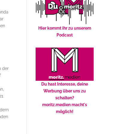
onda
ar
hen
Hier kommt ihr zu unserem
Podcast
h der
f
Du hast Interesse, deine
n,
Werbung über uns zu
21
schalten?
-
moritz.medien macht's
ndern
möglich!
nden