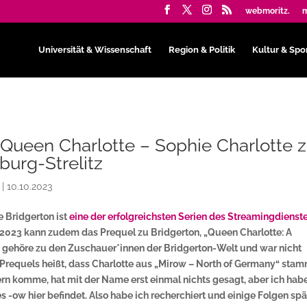
webmoritz.
m
Universität & Wissenschaft
Region & Politik
Kultur & Spo
 Queen Charlotte – Sophie Charlotte 
urg-Strelitz
|
10.10.2023
e Bridgerton ist
eine der erfolgreichsten Serien des Streamingdienst
 2023 kann zudem das Prequel zu Bridgerton, „Queen Charlotte: A
h gehöre zu den Zuschauer*innen der Bridgerton-Welt und war nicht
s Prequels heißt, dass Charlotte aus „Mirow – North of Germany“ stam
n komme, hat mit der Name erst einmal nichts gesagt, aber ich hab
s -ow hier befindet. Also habe ich recherchiert und einige Folgen spä