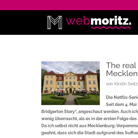
The real
Mecklenb
von
Kirstin Seitz
Die Netflix-Seri
Seit dem 4. Mai
Bridgerton Story“, angeschaut werden. Auch ic
wenig überrascht, als es in der ersten Folge de
Da ich selbst nicht aus Mecklenburg-Vorpommer
geahnt, dass sich die Stadt aufgrund des Suffixe