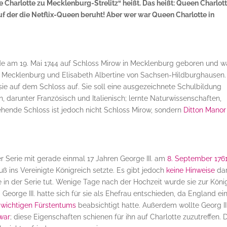
ie Charlotte zu Mecklenburg-Strelitz“ heißt. Das heißt: Queen Charlot
f der die Netflix-Queen beruht! Aber wer war Queen Charlotte in
e am 19. Mai 1744 auf Schloss Mirow in Mecklenburg geboren und w
zu Mecklenburg und Elisabeth Albertine von Sachsen-Hildburghausen.
ie auf dem Schloss auf. Sie soll eine ausgezeichnete Schulbildung
, darunter Französisch und Italienisch; lernte Naturwissenschaften,
sehende Schloss ist jedoch nicht Schloss Mirow, sondern
Ditton Manor
er Serie mit gerade einmal 17 Jahren George III. am
8. September 176
ß ins Vereinigte Königreich setzte. Es gibt jedoch
keine Hinweise
dar
te in der Serie tut. Wenige Tage nach der Hochzeit wurde sie zur Köni
 George III. hatte sich für sie als Ehefrau entschieden, da England ei
 wichtigen Fürstentums
beabsichtigt hatte. Außerdem wollte Georg III
 war
; diese Eigenschaften schienen für ihn auf Charlotte zuzutreffen. 