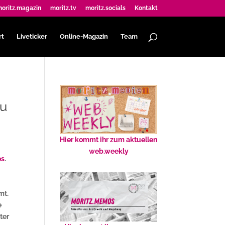
oritz.magazin
moritz.tv
moritz.socials
Kontakt
rt
Liveticker
Online-Magazin
Team
zu
Hier kommt ihr zum aktuellen
web.weekly
es
.
mt.
e
ter