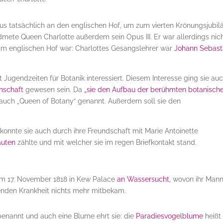
us tatsächlich an den englischen Hof, um zum vierten Krönungsjubi
dmete Queen Charlotte außerdem sein Opus III. Er war allerdings nic
 am englischen Hof war: Charlottes Gesangslehrer war
Johann Sebast
t Jugendzeiten für Botanik interessiert. Diesem Interesse ging sie au
enschaft
gewesen sein. Da
„sie den Aufbau der berühmten botanisch
 auch „Queen of Botany“ genannt. Außerdem soll sie den
 konnte sie auch durch ihre Freundschaft mit Marie Antoinette
auten
zählte und mit welcher sie im regen Briefkontakt stand.
am 17. November 1818 in Kew Palace
an Wassersucht
, wovon ihr Man
nden Krankheit nichts mehr mitbekam.
enannt und auch eine Blume ehrt sie: die
Paradiesvogelblume
heißt