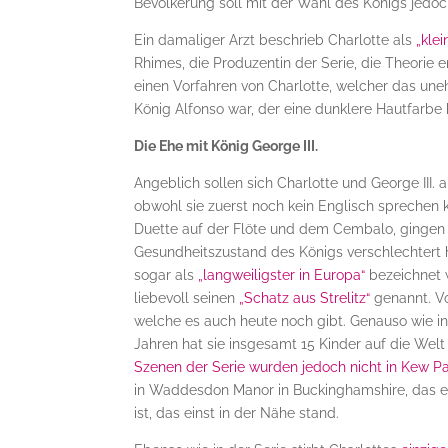
Bevölkerung soll mit der Wahl des Königs jedoc
Ein damaliger Arzt beschrieb Charlotte als
„kle
Rhimes, die Produzentin der Serie, die Theorie 
einen Vorfahren von Charlotte, welcher das une
König Alfonso war, der eine dunklere Hautfarbe 
Die Ehe mit König George III.
Angeblich sollen sich Charlotte und George III
obwohl sie zuerst noch kein Englisch sprechen 
Duette auf der Flöte und dem Cembalo, gingen 
Gesundheitszustand des Königs verschlechtert 
sogar als
„langweiligster in Europa“
bezeichnet 
liebevoll seinen
„Schatz aus Strelitz“
genannt. Vo
welche es auch heute noch gibt. Genauso wie in 
Jahren hat sie insgesamt 15 Kinder auf die Wel
Szenen der Serie wurden jedoch nicht in Kew P
in Waddesdon Manor in Buckinghamshire, das 
ist, das einst in der Nähe stand.