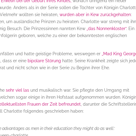
 Enkelin bei der Geburt ihres Kindes,
wonach dringend ein neuer
urde. Anders als in der Serie sollen die Töchter von Königin Charlot
Vielmehr wollten sie heiraten,
wurden aber in Kew zurückgehalten
:
en, um ausländische Prinzen zu heiraten. Charlotte war streng mit ih
nig Besuch. Die Prinzessinnen nannten Kew
„das Nonnenkloster“
. Ein
nfolgerin geboren, welche zu einer der bekanntesten englischen
an Anfällen und hatte geistige Probleme, weswegen er
„Mad King Georg
 dass er eine
bipolare Störung
hatte. Seine Krankheit zeigte sich je
rat und nicht schon wie in der Serie zu Beginn ihrer Ehe.
che
sehr viel las
und musikalisch war. Sie pflegte den Umgang mit
 welchen sogar einige in ihren Hofstaat aufgenommen wurden. Königi
tellektuellsten Frauen der Zeit befreundet
, darunter die Schriftstelleri
oll Charlotte folgendes geschrieben haben:
e advantages as men in their education they might do as well
.‘
ueen-charlotte