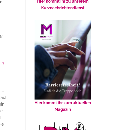
Hier kommt ihr zu unserem
te
Kurznachrichtendienst
ar
 in
1
–
auf,
Hier kommt ihr zum aktuellen
gin
Magazin
ne
.
Die