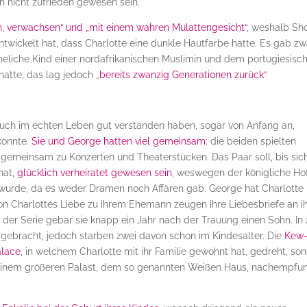
h nicht zufrieden gewesen sein.
in, verwachsen“ und „mit einem wahren Mulattengesicht“
, weshalb Sh
entwickelt hat, dass Charlotte eine dunkle Hautfarbe hatte. Es gab zw
heliche Kind einer nordafrikanischen Muslimin und dem portugiesisc
hatte, das lag jedoch „
bereits zwanzig Generationen zurück“
.
. auch im echten Leben gut verstanden haben, sogar von Anfang an,
konnte.
Sie und George hatten viel gemeinsam
: die beiden spielten
gemeinsam zu Konzerten und Theaterstücken. Das Paar soll, bis sic
hat,
glücklich verheiratet gewesen sein
, weswegen der königliche Ho
wurde, da es weder Dramen noch Affären gab. George hat Charlotte
n Charlottes Liebe zu ihrem Ehemann zeugen ihre Liebesbriefe an ih
der Serie gebar sie knapp ein Jahr nach der Trauung einen Sohn. In 
t gebracht, jedoch starben zwei davon schon im Kindesalter. Die
Kew
alace
, in welchem Charlotte mit ihr Familie gewohnt hat, gedreht, so
einem größeren Palast, dem so genannten Weißen Haus, nachempfu