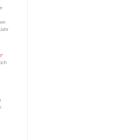
te
nen
 Jahr
e“
doch
n
n