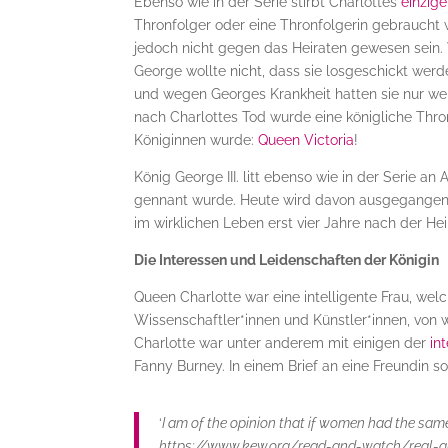
Ebenso wie in der Serie stirbt Charlottes
einzige
Thronfolger oder eine Thronfolgerin gebraucht w
jedoch nicht gegen das Heiraten gewesen sein. 
George wollte nicht, dass sie losgeschickt werd
und wegen Georges Krankheit hatten sie nur we
nach Charlottes Tod wurde eine königliche Thro
Königinnen wurde:
Queen Victoria
!
König George III. litt ebenso wie in der Serie 
gennant wurde. Heute wird davon ausgegangen,
im wirklichen Leben erst vier Jahre nach der Hei
Die Interessen und Leidenschaften der Königin
Queen Charlotte war eine intelligente Frau, wel
Wissenschaftler*innen und Künstler*innen, von
Charlotte war unter anderem mit einigen der
in
Fanny Burney. In einem Brief an eine Freundin s
‘
I am of the opinion that if women had the sam
https://www.kew.org/read-and-watch/real-q