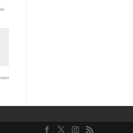
das
mann