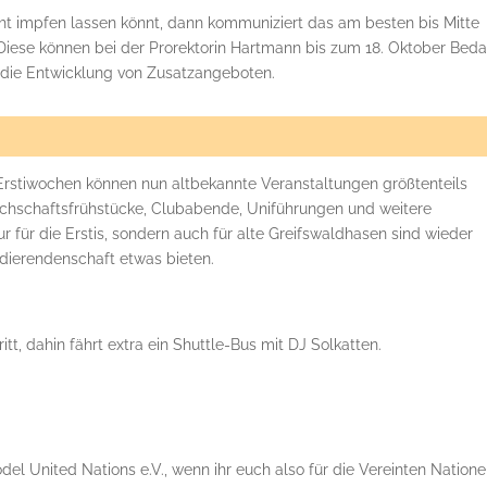
cht impfen lassen könnt, dann kommuniziert das am besten bis Mitte
 Diese können bei der Prorektorin Hartmann bis zum 18. Oktober Beda
r die Entwicklung von Zusatzangeboten.
rstiwochen können nun altbekannte Veranstaltungen größtenteils
chschaftsfrühstücke, Clubabende, Uniführungen und weitere
r für die Erstis, sondern auch für alte Greifswaldhasen sind wieder
tudierendenschaft etwas bieten.
ritt, dahin fährt extra ein Shuttle-Bus mit DJ Solkatten.
el United Nations e.V., wenn ihr euch also für die Vereinten Nation