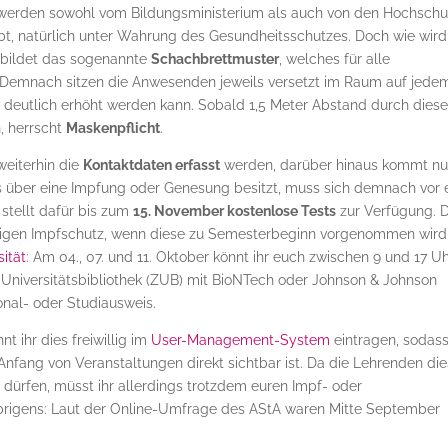
 werden sowohl vom Bildungsministerium als auch von den Hochschu
bt, natürlich unter Wahrung des Gesundheitsschutzes. Doch wie wir
 bildet das sogenannte
Schachbrettmuster
, welches für alle
: Demnach sitzen die Anwesenden jeweils versetzt im Raum auf jede
 deutlich erhöht werden kann. Sobald 1,5 Meter Abstand durch dies
, herrscht
Maskenpflicht
.
weiterhin die
Kontaktdaten erfasst
werden, darüber hinaus kommt n
über eine Impfung oder Genesung besitzt, muss sich demnach vor 
 stellt dafür bis zum
15. November kostenlose Tests
zur Verfügung. 
ndigen Impfschutz, wenn diese zu Semesterbeginn vorgenommen wird
ität
: Am 04., 07. und 11. Oktober könnt ihr euch zwischen 9 und 17 U
iversitätsbibliothek (ZUB) mit BioNTech oder Johnson & Johnson
onal- oder Studiausweis.
t ihr dies freiwillig im
User-Management-System
eintragen, sodass
Anfang von Veranstaltungen direkt sichtbar ist. Da die Lehrenden di
 dürfen, müsst ihr allerdings trotzdem euren Impf- oder
rigens: Laut der Online-Umfrage des AStA waren Mitte September