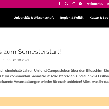
webmoritz.
m
Universität & Wissenschaft
Region & Politik
Kultur & Spo
os zum Semesterstart!
ommann
|
01.10.2021
Nach eineinhalb Jahren Uni und Campusleben über den Bildschirm läu
re zum kommenden Semester wieder stärker an. Und auch die Ersti
bekannte Veranstaltungen wieder für euch anbieten! Alles, was ihr d