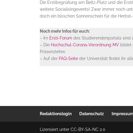
Die Erstibegrüßung am Beitz-Platz und die Erst
weitere Socialisingevents! Zwar immer noch un
doch ein bisschen Sonnenschein für die Herbst-
Noch mehr Infos für euch:
– Im
Ersti-Forum
des Studierendenportals sind 
– Die
Hochschul-Corona-Verordnung MV
bildet 
Präsenzlehre.
– Auf der
FAQ-Seite
der Universität findet ihr a
Redaktionslogin
Datenschutz
Impressu
Lizensiert unter CC-BY-SA-NC 2.0