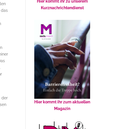
Hier kommt ihr zu unserem
len
Kurznachrichtendienst
d das
m
e
un
einer
Das
.
hr
 der
Hier kommt ihr zum aktuellen
esen
Magazin