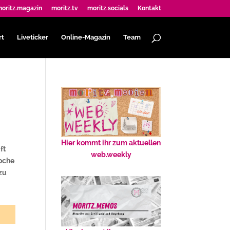
oritz.magazin
moritz.tv
moritz.socials
Kontakt
rt
Liveticker
Online-Magazin
Team
Hier kommt ihr zum aktuellen
ft
web.weekly
woche
azu