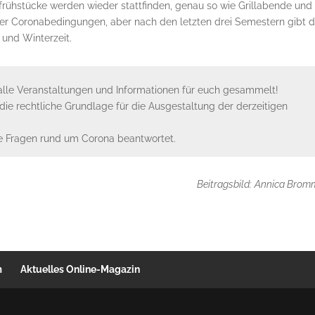
ifrühstücke werden wieder stattfinden, genau so wie Grillabende und
ter Coronabedingungen, aber nach den letzten drei Semestern gibt 
 und Winterzeit.
alle Veranstaltungen und Informationen für euch gesammelt!
die rechtliche Grundlage für die Ausgestaltung der derzeitigen
lle Fragen rund um Corona beantwortet.
Beitragsbild:
Annica Brom
m
Aktuelles Online-Magazin