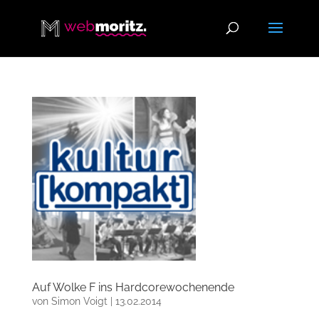
Auf Wolke F ins Hardcorewochenende
von
Simon Voigt
|
13.02.2014