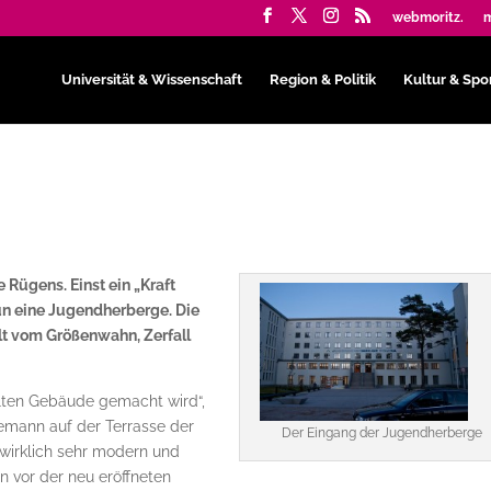
webmoritz.
m
Universität & Wissenschaft
Region & Politik
Kultur & Spo
 Rügens. Einst ein „Kraft
nun eine Jugendherberge. Die
lt vom Größenwahn, Zerfall
alten Gebäude gemacht wird“,
hemann auf der Terrasse der
Der Eingang der Jugendherberge
 wirklich sehr modern und
en vor der neu eröffneten