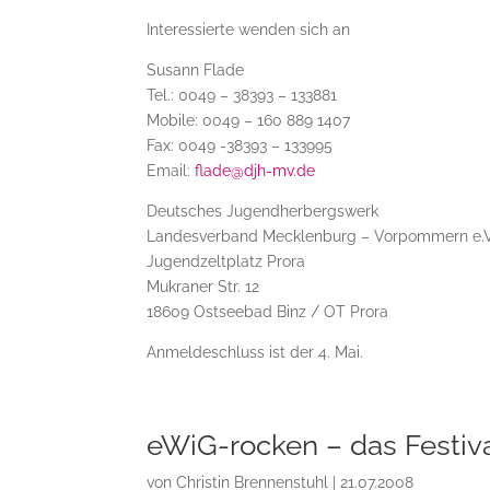
Interessierte wenden sich an
Susann Flade
Tel.: 0049 – 38393 – 133881
Mobile: 0049 – 160 889 1407
Fax: 0049 -38393 – 133995
Email:
flade@djh-mv.de
Deutsches Jugendherbergswerk
Landesverband Mecklenburg – Vorpommern e.V
Jugendzeltplatz Prora
Mukraner Str. 12
18609 Ostseebad Binz / OT Prora
Anmeldeschluss ist der 4. Mai.
eWiG-rocken – das Festiv
von
Christin Brennenstuhl
|
21.07.2008