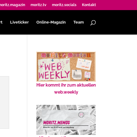
oritz.magazin
moritz.tv
moritz.socials
Kontakt
rt
Liveticker
Online-Magazin
Team
Hier kommt ihr zum aktuellen
web.weekly