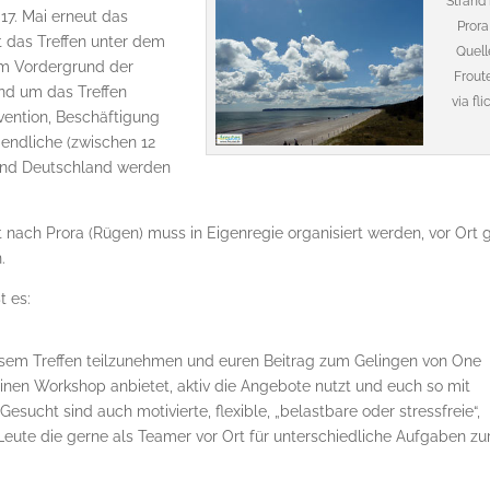
Strand 
17. Mai erneut das
Prora
 das Treffen unter dem
Quell
im Vordergrund der
Frout
nd um das Treffen
via fli
vention, Beschäftigung
endliche (zwischen 12
 und Deutschland werden
rt nach Prora (Rügen) muss in Eigenregie organisiert werden, vor Ort 
.
t es:
diesem Treffen teilzunehmen und euren Beitrag zum Gelingen von One
 einen Workshop anbietet, aktiv die Angebote nutzt und euch so mit
 Gesucht sind auch motivierte, flexible, „belastbare oder stressfreie“,
Leute die gerne als Teamer vor Ort für unterschiedliche Aufgaben zu