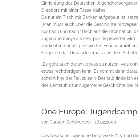
Einrichtung des Deutschen Jugendherbergswerk
Oktobers mit einer Tasse Kaffee.
Da nur ein Tisch mit Bänken aufgebaut ist, set
„Man muss auch über die Geschichte hinwegseh
nur nach und nach.“ Doch auf die Information, d
Jugendherberge als sehr positiv gewertet wird
verdienten Ruf als preiswertes Feriendomizil erst
Frage, ob das Gebäude jemals aus dem Schatten
„Es geht auch darum, etwas zu nutzen, was ohneh
etwas rechtfertigen kann. Es kommt dann darauf
scheint hier der Fall zu sein. Deshalb finde ic
des Lehrstuhls für Allgemeine Geschichte der N
One Europe: Jugendcamp 
von
Carsten Schönebeck
|
16.02.2009
Das Deutsche Jugendherbergswerk M-V und das