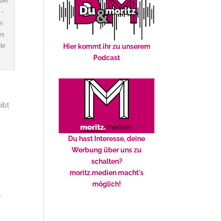
bei
 -
e:
es
ckr
Hier kommt ihr zu unserem
Podcast
gibt
Du hast Interesse, deine
Werbung über uns zu
schalten?
moritz.medien macht's
möglich!
r