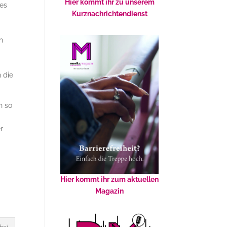
Hier kommt ihr zu unserem
des
Kurznachrichtendienst
h
h die
n so
r
Hier kommt ihr zum aktuellen
Magazin