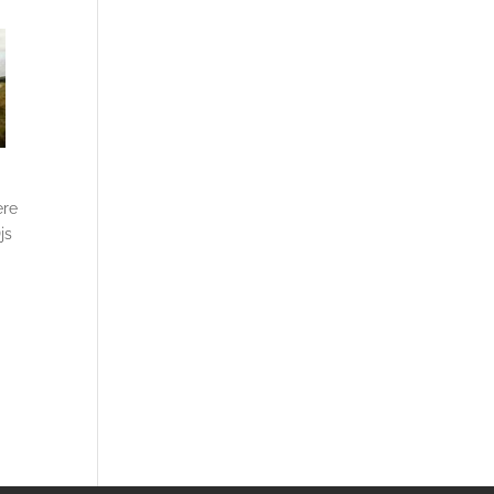
ere
js