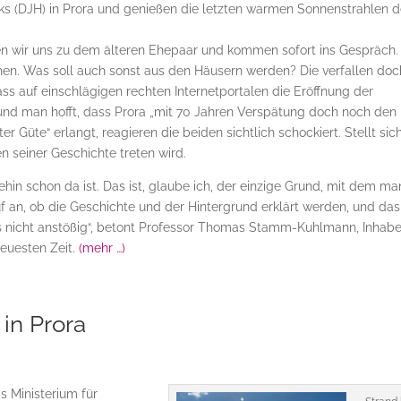
s (DJH) in Prora und genießen die letzten warmen Sonnenstrahlen 
zen wir uns zu dem älteren Ehepaar und kommen sofort ins Gespräch.
en. Was soll auch sonst aus den Häusern werden? Die verfallen doc
ass auf einschlägigen rechten Internetportalen die Eröffnung der
 und man hofft, dass Prora „mit 70 Jahren Verspätung doch noch den
er Güte“ erlangt, reagieren die beiden sichtlich schockiert. Stellt sic
 seiner Geschichte treten wird.
in schon da ist. Das ist, glaube ich, der einzige Grund, mit dem ma
 an, ob die Geschichte und der Hintergrund erklärt werden, und das
h es nicht anstößig“, betont Professor Thomas Stamm-Kuhlmann, Inhabe
euesten Zeit.
(mehr …)
in Prora
 Ministerium für