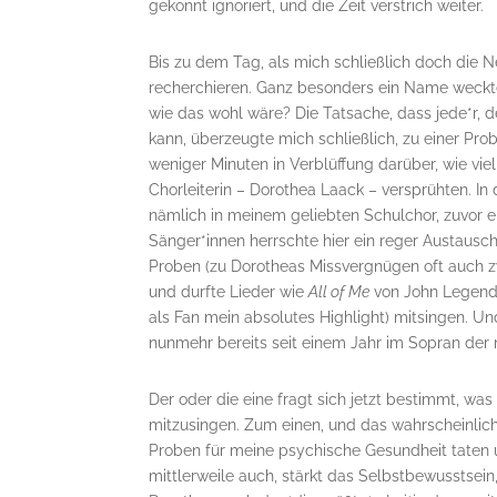
gekonnt ignoriert, und die Zeit verstrich weiter.
Bis zu dem Tag, als mich schließlich doch die N
recherchieren. Ganz besonders ein Name weckt
wie das wohl wäre? Die Tatsache, dass jede*r, 
kann, überzeugte mich schließlich, zu einer Pr
weniger Minuten in Verblüffung darüber, wie vi
Chorleiterin – Dorothea Laack – versprühten. In 
nämlich in meinem geliebten Schulchor, zuvor er
Sänger*innen herrschte hier ein reger Austau
Proben (zu Dorotheas Missvergnügen oft auch zw
und durfte Lieder wie
All of Me
von John Legen
als Fan mein absolutes Highlight) mitsingen. Und
nunmehr bereits seit einem Jahr im Sopran der 
Der oder die eine fragt sich jetzt bestimmt, was
mitzusingen. Zum einen, und das wahrscheinlich
Proben für meine psychische Gesundheit taten u
mittlerweile auch, stärkt das Selbstbewusstsein