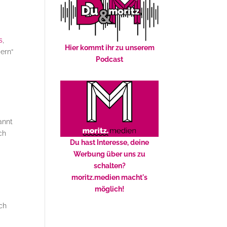
s
,
Hier kommt ihr zu unserem
ern“
Podcast
annt
ch
Du hast Interesse, deine
Werbung über uns zu
schalten?
moritz.medien macht's
möglich!
ch