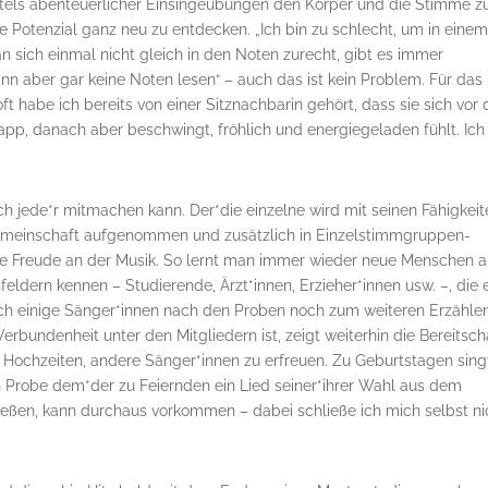
ittels abenteuerlicher Einsingeübungen den Körper und die Stimme z
e Potenzial ganz neu zu entdecken. „Ich bin zu schlecht, um in eine
an sich einmal nicht gleich in den Noten zurecht, gibt es immer
ann aber gar keine Noten lesen“ – auch das ist kein Problem. Für das
t habe ich bereits von einer Sitznachbarin gehört, dass sie sich vor
pp, danach aber beschwingt, fröhlich und energiegeladen fühlt. Ich
ch jede*r mitmachen kann. Der*die einzelne wird mit seinen Fähigkeit
Gemeinschaft aufgenommen und zusätzlich in Einzelstimmgruppen-
die Freude an der Musik. So lernt man immer wieder neue Menschen 
feldern kennen – Studierende, Ärzt*innen, Erzieher*innen usw. –, die 
ich einige Sänger*innen nach den Proben noch zum weiteren Erzählen
rbundenheit unter den Mitgliedern ist, zeigt weiterhin die Bereitscha
f Hochzeiten, andere Sänger*innen zu erfreuen. Zu Geburtstagen sing
n Probe dem*der zu Feiernden ein Lied seiner*ihrer Wahl aus dem
ließen, kann durchaus vorkommen – dabei schließe ich mich selbst ni