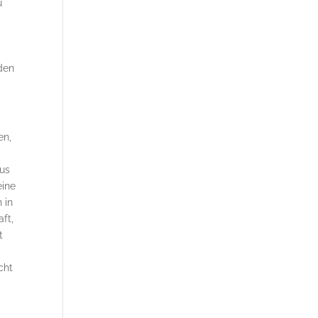
u
m
 den
en,
aus
eine
 in
ft,
t
cht