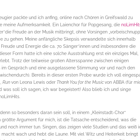
eugier packte und ich anfing, online nach Chören in Greifswald zu
e meine Aufmerksamkeit. Ein Laienchor für Popgesang, die
noLimHit
der*die Freude an der Musik mitbringt, ohne Vorsingen „vorbeischnupp
obe zu gehen. Meine anfängliche Skepsis verwandelte sich innerhalb
el Freude und Energie die ca. 70 Sänger*innen und insbesondere die
dieser Form hatte ich eine solche Ausstrahlung erst ein einziges Mal,
lebt. Trotz der teilweise großen Altersspanne zwischen einigen
sch im Gespräch und eine ausgelassene Stimmung vor und nach den
ischendurch). Bereits in dieser ersten Probe wurde ich voll eingesp
d,
Run
von Leona Lewis oder
Thank You for the
Music
von ABBA (für mi
 was soll ich sagen, ich war begeistert! Also blieb ich und singe
noLimHits.
 denn so besonders daran sein soll, in einem „Kleinstadt-Chor“
 größte Argument für mich, ist die Tatsache entscheidend, was die
nd noch immer tun. Singen, das zeigen viele Studien und das weiß i
, macht wach und hebt die Laune. Mit viel Witz und Heiterkeit bringt