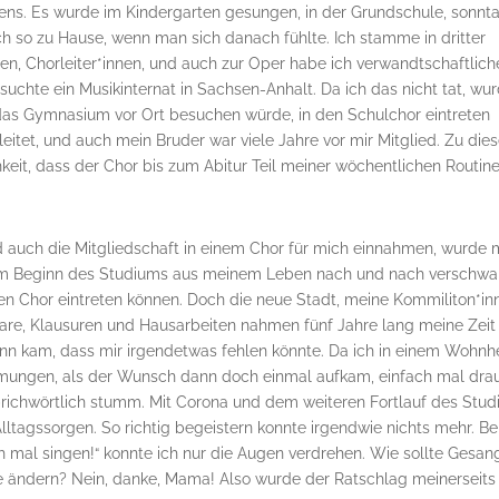
ebens. Es wurde im Kindergarten gesungen, in der Grundschule, sonnt
ch so zu Hause, wenn man sich danach fühlte. Ich stamme in dritter
nen, Chorleiter*innen, und auch zur Oper habe ich verwandtschaftlich
suchte ein Musikinternat in Sachsen-Anhalt. Da ich das nicht tat, wu
 das Gymnasium vor Ort besuchen würde, in den Schulchor eintreten
eitet, und auch mein Bruder war viele Jahre vor mir Mitglied. Zu dies
hkeit, dass der Chor bis zum Abitur Teil meiner wöchentlichen Routin
 auch die Mitgliedschaft in einem Chor für mich einnahmen, wurde 
dem Beginn des Studiums aus meinem Leben nach und nach verschwa
eren Chor eintreten können. Doch die neue Stadt, meine Kommiliton*in
e, Klausuren und Hausarbeiten nahmen fünf Jahre lang meine Zeit
 Sinn kam, dass mir irgendetwas fehlen könnte. Da ich in einem Wohn
ungen, als der Wunsch dann doch einmal aufkam, einfach mal drau
 sprichwörtlich stumm. Mit Corona und dem weiteren Fortlauf des Stu
ltagssorgen. So richtig begeistern konnte irgendwie nichts mehr. Be
 mal singen!“ konnte ich nur die Augen verdrehen. Wie sollte Gesan
 ändern? Nein, danke, Mama! Also wurde der Ratschlag meinerseits