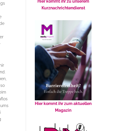
Hier kommt ihr zu unserem
ags
Kurznachrichtendienst
e
rde
er
e
mir
nd.
nen,
 so
heim
flos
Hier kommt ihr zum aktuellen
diums
Magazin
i
g