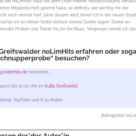
und die noLimHits bald mit dem Ende meines Masterstudiums verlas
ner Mitgliedschaft gelernt habe, ist definitiv, wie wichtig mir der
cht noch einmal fünf Jahre dauern wird, bevor ich in der neuen Stad
öchte ich an dieser Stelle einfach einmal Danke sagen. Danke an
dervolle Proben und
Thank You for the Music
. Vergessen werde ich da
Greifswalder noLimHits erfahren oder sog
„Schnupperprobe“ besuchen?
n@nolimhits.de
herstellen.
19:00 bis 21:00 Uhr im
KuBa Greifswald
.
cebook, YouTube und X zu finden.
Beitragsbild: noLi
erson der*des Autor*in