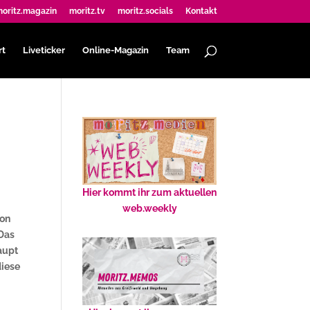
oritz.magazin
moritz.tv
moritz.socials
Kontakt
rt
Liveticker
Online-Magazin
Team
Hier kommt ihr zum aktuellen
web.weekly
von
 Das
aupt
diese