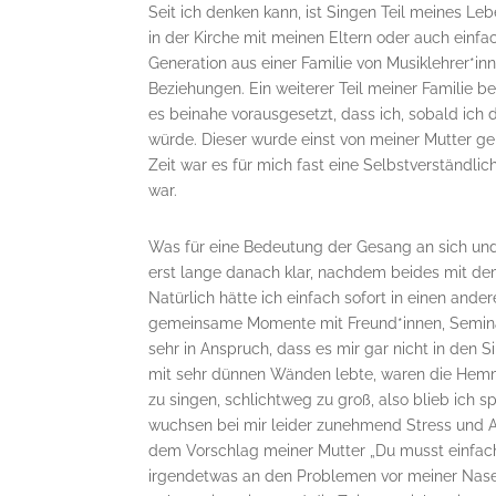
Seit ich denken kann, ist Singen Teil meines L
in der Kirche mit meinen Eltern oder auch einfa
Generation aus einer Familie von Musiklehrer*in
Beziehungen. Ein weiterer Teil meiner Familie be
es beinahe vorausgesetzt, dass ich, sobald ich
würde. Dieser wurde einst von meiner Mutter gel
Zeit war es für mich fast eine Selbstverständlic
war.
Was für eine Bedeutung der Gesang an sich und
erst lange danach klar, nachdem beides mit 
Natürlich hätte ich einfach sofort in einen and
gemeinsame Momente mit Freund*innen, Seminar
sehr in Anspruch, dass es mir gar nicht in den
mit sehr dünnen Wänden lebte, waren die Hemm
zu singen, schlichtweg zu groß, also blieb ich
wuchsen bei mir leider zunehmend Stress und Al
dem Vorschlag meiner Mutter „Du musst einfach
irgendetwas an den Problemen vor meiner Nase