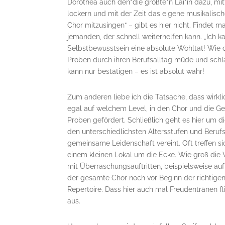
Dorothea auch den*die größte*n Lai*in dazu, m
lockern und mit der Zeit das eigene musikalisch
Chor mitzusingen“ – gibt es hier nicht. Findet m
jemanden, der schnell weiterhelfen kann. „Ich k
Selbstbewusstsein eine absolute Wohltat! Wie of
Proben durch ihren Berufsalltag müde und schla
kann nur bestätigen – es ist absolut wahr!
Zum anderen liebe ich die Tatsache, dass wirkli
egal auf welchem Level, in den Chor und die 
Proben gefördert. Schließlich geht es hier um 
den unterschiedlichsten Altersstufen und Berufs
gemeinsame Leidenschaft vereint. Oft treffen s
einem kleinen Lokal um die Ecke. Wie groß die Ve
mit Überraschungsauftritten, beispielsweise au
der gesamte Chor noch vor Beginn der richtige
Repertoire. Dass hier auch mal Freudentränen f
aus.