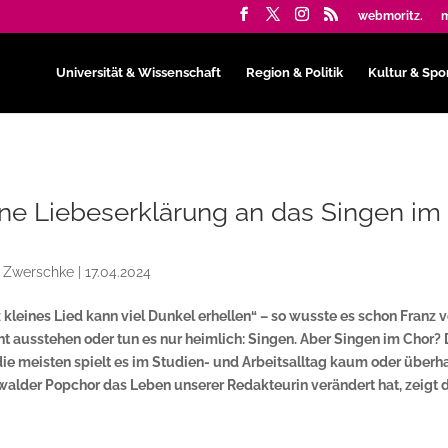
webmoritz.
m
Universität & Wissenschaft
Region & Politik
Kultur & Spo
ine Liebeserklärung an das Singen im
e Zwerschke
|
17.04.2024
 kleines Lied kann viel Dunkel erhellen“ – so wusste es schon Franz 
cht ausstehen oder tun es nur heimlich: Singen. Aber Singen im Chor?
 die meisten spielt es im Studien- und Arbeitsalltag kaum oder überh
fswalder Popchor das Leben unserer Redakteurin verändert hat, zeigt 