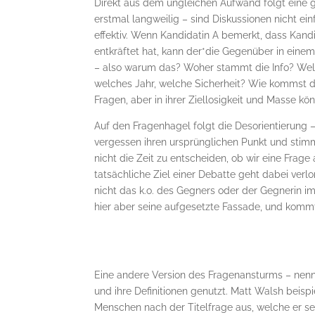
Direkt aus dem ungleichen Aufwand folgt eine ga
erstmal langweilig – sind Diskussionen nicht 
effektiv. Wenn Kandidatin A bemerkt, dass Kand
entkräftet hat, kann der*die Gegenüber in einem
– also warum das? Woher stammt die Info? Welc
welches Jahr, welche Sicherheit? Wie kommst d
Fragen, aber in ihrer Ziellosigkeit und Masse k
Auf den Fragenhagel folgt die Desorientierung 
vergessen ihren ursprünglichen Punkt und stim
nicht die Zeit zu entscheiden, ob wir eine Frag
tatsächliche Ziel einer Debatte geht dabei verlo
nicht das k.o. des Gegners oder der Gegnerin i
hier aber seine aufgesetzte Fassade, und komm
Eine andere Version des Fragenansturms – nenne
und ihre Definitionen genutzt. Matt Walsh beisp
Menschen nach der Titelfrage aus, welche er s