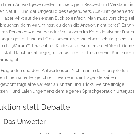
e, wird dem Antwortgeben selten mit selbigem Respekt und Verständnis
eren Natur – und der Ungeduld des Gegenübers. Auskunft geben erfo
 – aber wirkt auf den ersten Blick so einfach. Man muss vorsichtig sei
ge brauchen, denn warum hast du denn die Antwort nicht parat? Es wir
eren Personen – dieselbe oder Variationen im Kern identischer Frage
nger gestellt und mit Obst beworfen, ohne etwas schuldig sein zu
rn die „Warum?“-Phase ihres Kindes als besonders nervtötend. Geme
l statt Dankbarkeit begegnet zu werden, ist frustrierend. Kontinuierl
timmung ab.
m Fragenden und dem Antwortenden. Nicht nur in der mangelnden
 den Einen schärfer gerichtet – während der Fragende keinem
ewicht folgt eine Varietät an Kniffen und Tricks, welche findige
lassen – und Laien ungemerkt dem eigenen Sprachgebrauch unterjube
uktion statt Debatte
Das Unwetter