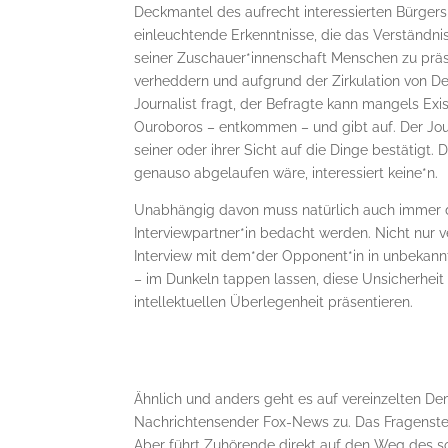
Deckmantel des aufrecht interessierten Bürgers 
einleuchtende Erkenntnisse, die das Verständni
seiner Zuschauer*innenschaft Menschen zu präse
verheddern und aufgrund der Zirkulation von De
Journalist fragt, der Befragte kann mangels Exi
Ouroboros – entkommen – und gibt auf. Der Journ
seiner oder ihrer Sicht auf die Dinge bestätig
genauso abgelaufen wäre, interessiert keine*n.
Unabhängig davon muss natürlich auch immer di
Interviewpartner*in bedacht werden. Nicht nur v
Interview mit dem*der Opponent*in in unbekan
– im Dunkeln tappen lassen, diese Unsicherhei
intellektuellen Überlegenheit präsentieren.
Ähnlich und anders geht es auf vereinzelten 
Nachrichtensender Fox-News zu. Das Fragenstelle
Aber führt Zuhörende direkt auf den Weg des 