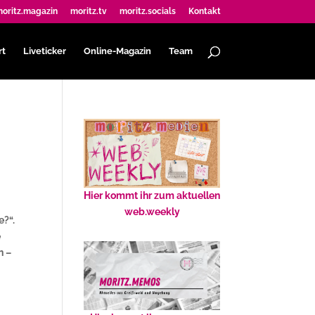
oritz.magazin
moritz.tv
moritz.socials
Kontakt
rt
Liveticker
Online-Magazin
Team
Hier kommt ihr zum aktuellen
web.weekly
e?“.
e
n –