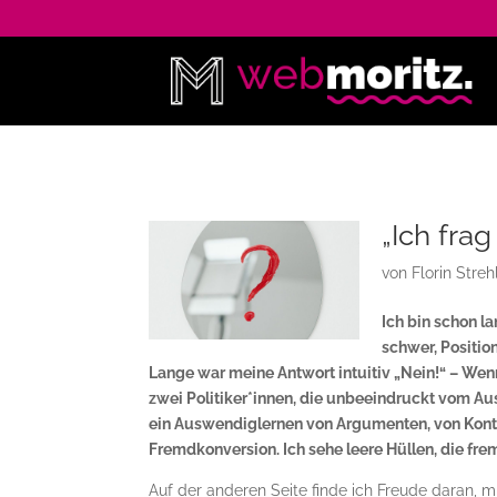
„Ich fra
von
Florin Streh
Ich bin schon la
schwer, Positio
Lange war meine Antwort intuitiv „Nein!“ – Wenn
zwei Politiker*innen, die unbeeindruckt vom Aus
ein Auswendiglernen von Argumenten, von Konter
Fremdkonversion. Ich sehe leere Hüllen, die fr
Auf der anderen Seite finde ich Freude daran, m