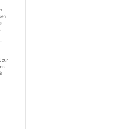
ch
uen.
s
s
“
l zur
enn
it
e