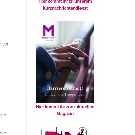
Hier kommt ihr zu unserem
Kurznachrichtendienst
t
n vor
s
Hier kommt ihr zum aktuellen
Magazin
iger
 Wer