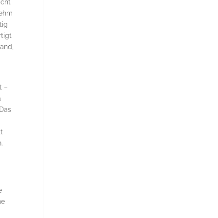
icht
nehm
tig
tigt
Land,
t –
a
 Das
d
t
.
e
he