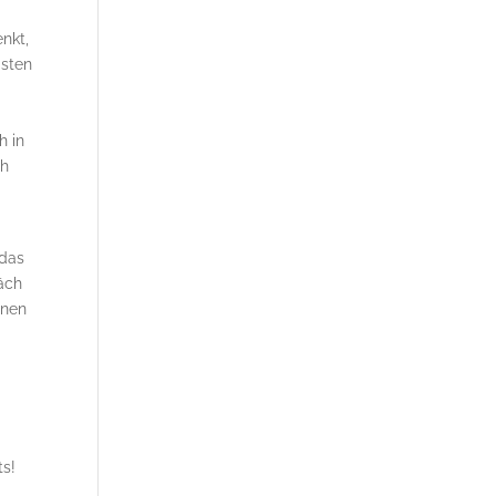
nkt,
isten
h in
sh
 das
äch
enen
ts!