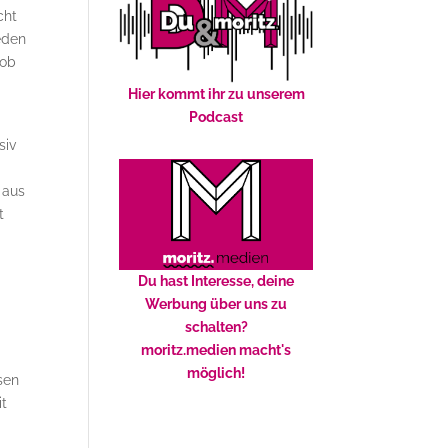
cht
eden
rob
Hier kommt ihr zu unserem
Podcast
siv
 aus
t
Du hast Interesse, deine
Werbung über uns zu
schalten?
moritz.medien macht's
möglich!
sen
it