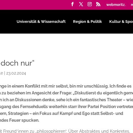
webmoritz.
m
Universität & Wissenschaft
Region & Politik
Kultur & Spo
g doch nur“
le
|
23.02.2024
nge in einem Konflikt mit mir selbst, bin mir unschlüssig. Ich finde es
n zu beziehen im Angesicht der Frage: „Diskutierst du eigentlich gern
 ich an Diskussionen denke, sehe ich ein fantastisches Theater – wi
gang des Fernsehduells weiterhin starr ihrer Partei Position vertrete
n, Strategien – ein Fokus auf Kampf und Ego statt Selbst- und
emdes Feuer spucken.
it Freund*innen zu „philosophieren“. Über Abstraktes und Konkretes,