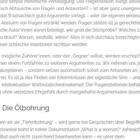
nz simple rhetorische Verteidigung: Das Fragenstellen. Klingt vielle
einfach Abtausche von Fragen und Antworten? – ist aber ganz unange
idat B tatsächlich gute Argumente vorlegt – oder die eigenen eindeu
 Ansturm von Fragen ertränkt werden. Fragen stellen ist ja gerechtfer
he Autor*innen waren beteiligt, wie groß die Stichprobe? Welches 
u drauf? Warum, weshalb, wieso? Alles in sich durchaus berechtigte
önnen schlechte Intentionen sichtbar werden.
– mögliche Zuhörer*innen, oder der „Gegner“ selbst, werden erschöpf
men einem Fortfahren zu weiteren Argumenten zu. Wir nehmen uns j
e akzeptieren – sondern setzen automatisch sofort zum Antworten an.
ren. Es ist ja das Finden von Erkenntnissen der eigentliche Sinn – un
m intellektuellen Wattestäbchenboxkampf. Der Fragenstellende behäl
t ohne verletztes Ehrgefühl durch mangelhafte Argumentation davon
Die Ölbohrung
n wir sie „Tiefenbohrung“ – wird gerne bei Gesprächen über Begriff
ielsweise bohrt in seiner Dokumentation „What is a woman?“ zahlreic
elbst auch nicht zureichend beantworten kann – es unter dem