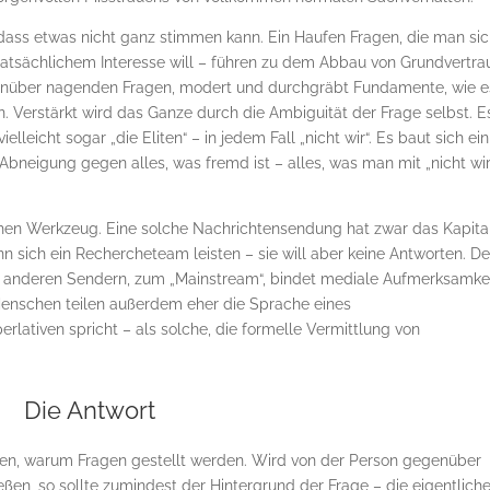
, dass etwas nicht ganz stimmen kann. Ein Haufen Fragen, die man si
tatsächlichem Interesse will – führen zu dem Abbau von Grundvertra
enüber nagenden Fragen, modert und durchgräbt Fundamente, wie e
. Verstärkt wird das Ganze durch die Ambiguität der Frage selbst. E
vielleicht sogar „die Eliten“ – in jedem Fall „nicht wir“. Es baut sich ein
Abneigung gegen alles, was fremd ist – alles, was man mit „nicht wir
chen Werkzeug. Eine solche Nachrichtensendung hat zwar das Kapita
 sich ein Rechercheteam leisten – sie will aber keine Antworten. D
u anderen Sendern, zum „Mainstream“, bindet mediale Aufmerksamke
 Menschen teilen außerdem eher die Sprache eines
lativen spricht – als solche, die formelle Vermittlung von
Die Antwort
können, warum Fragen gestellt werden. Wird von der Person gegenüber
eßen, so sollte zumindest der Hintergrund der Frage – die eigentlich