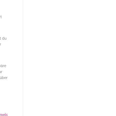
rt
?
t du
r
wäre
ar
nüber
exels