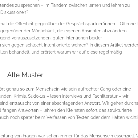
altendes zu sprechen – im Tandem zwischen lernen und lehren zu
 Diskussionen?
nmal die Offenheit gegenüber der Gesprächspartner*innen – Offenhei
 gegenüber der Möglichkeit, die eigenen Ansichten abzuändern.
ngend vorauszusetzenden, guten Intentionen beider.
sich gegen schlecht Intentionierte wehren? In diesem Artikel werde
allen behandelt, und erörtert warum wir auf diese regelmäßig
Alte Muster
ört genau so zum Menschsein wie sein aufrechter Gang oder eine
unden, Krimis, Sudokus – lesen Interviews und Fachliteratur – wir
nd sind enttäuscht von einer abschlagenden Antwort. Wir gehen durch
fangen Antworten – lehren den Kleinsten sofort das strukturierte
auch noch später beim Verfassen von Texten oder dem Halten wicht
beitung von Fragen war schon immer für das Menschsein essenziell.