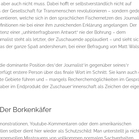
aber auch nicht muss. Dabei hofft er selbstverständlich nicht auf
s der Gesellschaft für Transmenschen revolutionieren – sondern gede
ntieren, welche sich in den sprachlichen Fischernetzen des Journal
finitionen nie bei einer ihm zureichenden Erklärung angelangen. Der
stenz einer „unhinterfragbaren Antwort“ nie der Bohrung – dem
alist steht als letzter, der Zuschauende applaudiert – und sieht sic
t. Das der ganze Spaß andersherum, bei einer Befragung von Matt Wal
e dominante Position des*der Journalist*in gegenüber seines*r
erfügt erstere Person über das finale Wort im Schnitt. Sie kann auch
nte Gebiete führen und – mangels Recherchemöglichkeiten im Gespr
t aber im Endprodukt der Zuschauer*innenschaft als Zeichen der eig
Der Borkenkäfer
Demonstrationen, Youtube-Kommentaren oder dem amerikanischen
n selber dient hier wieder als Schutzschild: Man unterstellt ja nich
sorgenvollen Misstrauens von vollkommen normalen Sachverhalten.