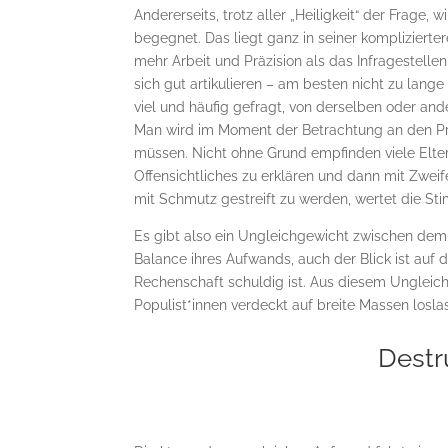
Andererseits, trotz aller „Heiligkeit“ der Frag
begegnet. Das liegt ganz in seiner kompliziert
mehr Arbeit und Präzision als das Infragestellen
sich gut artikulieren – am besten nicht zu lan
viel und häufig gefragt, von derselben oder and
Man wird im Moment der Betrachtung an den Pra
müssen. Nicht ohne Grund empfinden viele Elte
Offensichtliches zu erklären und dann mit Zweife
mit Schmutz gestreift zu werden, wertet die S
Es gibt also ein Ungleichgewicht zwischen de
Balance ihres Aufwands, auch der Blick ist auf
Rechenschaft schuldig ist. Aus diesem Ungleichg
Populist*innen verdeckt auf breite Massen los
Destr