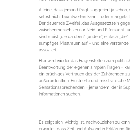
Alleine, dass jemand fragt, suggeriert ja schon
selbst nicht beantworten kann – oder mangels 
Der dauernde Zweifel ,das Ausgesetztsein geg
zwischenmenschlich nur Neid und Eifersucht tun
sind meist „die da oben“, „andere“, einfach „die“, 
sumpfiges Misstrauen auf – und eine verstärkte 
assoziiert.
Hier wird wieder das Fragenstellen zum politis
Beantwortung der eigenen simplen Fragen – kann
ein brüchiges Vertrauen des*der Zuhörenden z
außerordentlich. Frustrierte und misstrauische
Sensationssprechenden – jemandem, der in Super
Informationen suchen.
Es zeigt sich: wichtig ist, nachvollziehen zu 
erwartet, dass Zeit und Aufwand in Erklärung fli