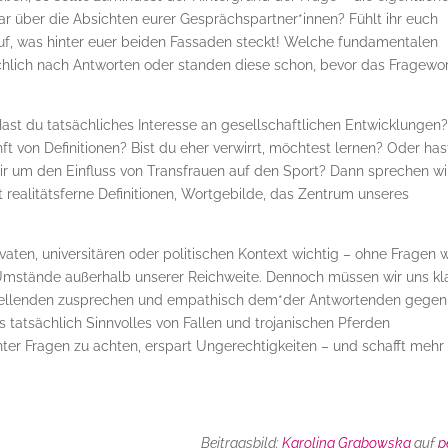
ar über die Absichten eurer Gesprächspartner*innen? Fühlt ihr euch
auf, was hinter euer beiden Fassaden steckt! Welche fundamentalen
ächlich nach Antworten oder standen diese schon, bevor das Fragewo
Hast du tatsächliches Interesse an gesellschaftlichen Entwicklungen
ft von Definitionen? Bist du eher verwirrt, möchtest lernen? Oder has
r um den Einfluss von Transfrauen auf den Sport? Dann sprechen wi
t realitätsferne Definitionen, Wortgebilde, das Zentrum unseres
rivaten, universitären oder politischen Kontext wichtig – ohne Fragen 
Umstände außerhalb unserer Reichweite. Dennoch müssen wir uns kl
stellenden zusprechen und empathisch dem*der Antwortenden gege
s tatsächlich Sinnvolles von Fallen und trojanischen Pferden
inter Fragen zu achten, erspart Ungerechtigkeiten – und schafft mehr
Beitragsbild:
Karolina Grabowska
auf
p