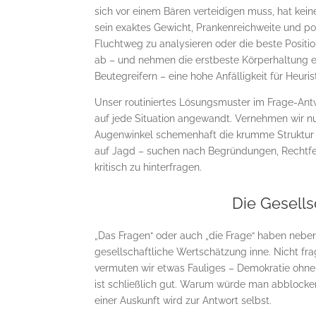
sich vor einem Bären verteidigen muss, hat kein
sein exaktes Gewicht, Prankenreichweite und pot
Fluchtweg zu analysieren oder die beste Positi
ab – und nehmen die erstbeste Körperhaltung e
Beutegreifern – eine hohe Anfälligkeit für Heuri
Unser routiniertes Lösungsmuster im Frage-Ant
auf jede Situation angewandt. Vernehmen wir 
Augenwinkel schemenhaft die krumme Struktur 
auf Jagd – suchen nach Begründungen, Rechtfer
kritisch zu hinterfragen.
Die Gesell
„Das Fragen“ oder auch „die Frage“ haben neben
gesellschaftliche Wertschätzung inne. Nicht fra
vermuten wir etwas Fauliges – Demokratie ohne 
ist schließlich gut. Warum würde man abblocke
einer Auskunft wird zur Antwort selbst.