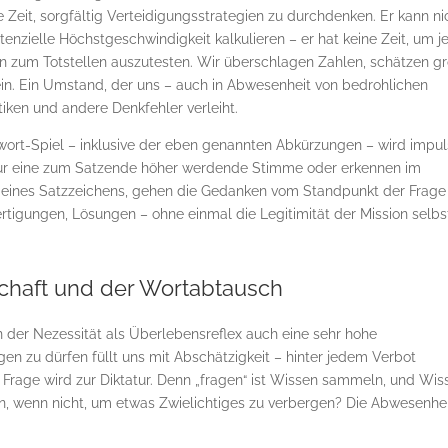
e Zeit, sorgfältig Verteidigungsstrategien zu durchdenken. Er kann ni
enzielle Höchstgeschwindigkeit kalkulieren – er hat keine Zeit, um j
on zum Totstellen auszutesten. Wir überschlagen Zahlen, schätzen g
in. Ein Umstand, der uns – auch in Abwesenheit von bedrohlichen
stiken und andere Denkfehler verleiht.
wort-Spiel – inklusive der eben genannten Abkürzungen – wird impul
nur eine zum Satzende höher werdende Stimme oder erkennen im
eines Satzzeichens, gehen die Gedanken vom Standpunkt der Frage
tigungen, Lösungen – ohne einmal die Legitimität der Mission selbs
schaft und der Wortabtausch
 der Nezessität als Überlebensreflex auch eine sehr hohe
gen zu dürfen füllt uns mit Abschätzigkeit – hinter jedem Verbot
Frage wird zur Diktatur. Denn „fragen“ ist Wissen sammeln, und Wis
n, wenn nicht, um etwas Zwielichtiges zu verbergen? Die Abwesenhe