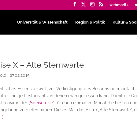
webmoritz.
m
Universität & Wissenschaft
Region & Politik
Kultur & Spo
ise X – Alte Sternwarte
bold
|
27.02.2015
ntisches Essen zu zweit, zur Verköstigung des Besuchs oder einfach
bt es einige Restaurants, in denen man gut essen kann. Damit die Qu
ten wir in der „
Speisereise
“ für euch einmal im Monat die besten un
gebung zu bieten haben. Dieses Mal das Bistro „Alte Sternwarte“, 
…)