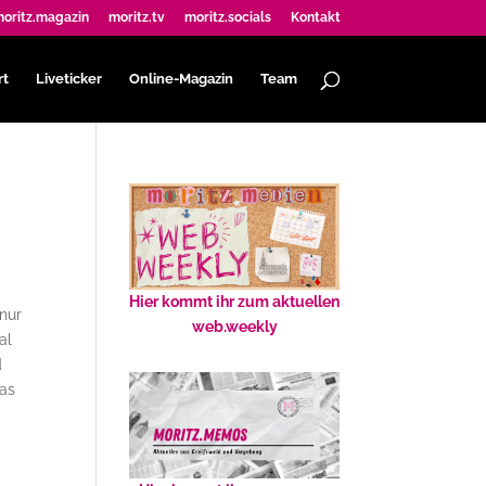
oritz.magazin
moritz.tv
moritz.socials
Kontakt
rt
Liveticker
Online-Magazin
Team
Hier kommt ihr zum aktuellen
 nur
web.weekly
al
d
das