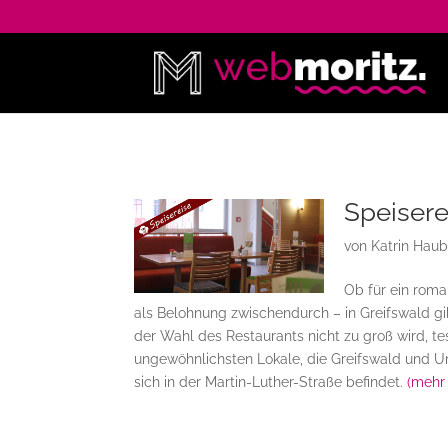
Speisere
von
Katrin Hau
Ob für ein roma
als Belohnung zwischendurch – in Greifswald gi
der Wahl des Restaurants nicht zu groß wird, tes
ungewöhnlichsten Lokale, die Greifswald und Um
sich in der Martin-Luther-Straße befindet.
(mehr 