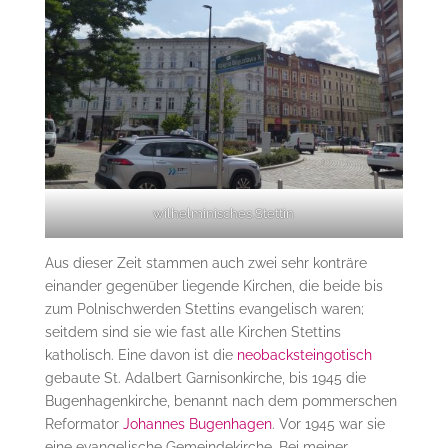
wilhelminisches Stettin
Aus dieser Zeit stammen auch zwei sehr konträre
einander gegenüber liegende Kirchen, die beide bis
zum Polnischwerden Stettins evangelisch waren;
seitdem sind sie wie fast alle Kirchen Stettins
katholisch. Eine davon ist die
neobacksteingotisch
gebaute St. Adalbert Garnisonkirche, bis 1945 die
Bugenhagenkirche, benannt nach dem pommerschen
Reformator
Johannes Bugenhagen
. Vor 1945 war sie
eine evangelische Gemeindekirche. Bei meiner