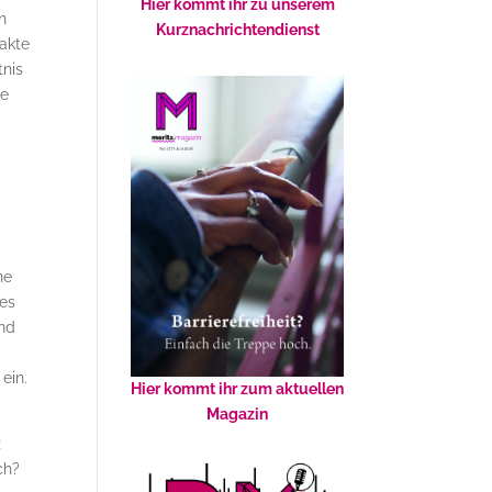
Hier kommt ihr zu unserem
n
Kurznachrichtendienst
rakte
tnis
le
ne
tes
und
ein.
Hier kommt ihr zum aktuellen
Magazin
z
ch?