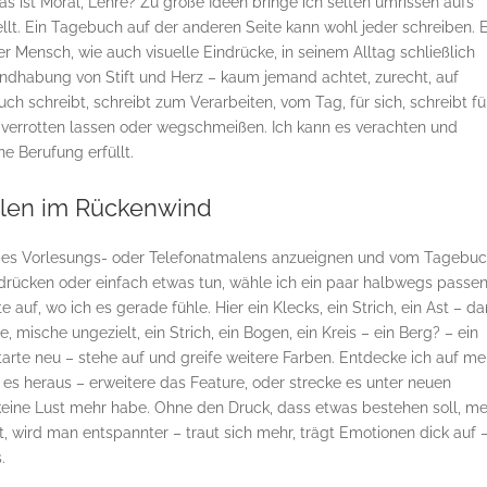
s ist Moral, Lehre? Zu große Ideen bringe ich selten umrissen aufs
ellt. Ein Tagebuch auf der anderen Seite kann wohl jeder schreiben. 
 Mensch, wie auch visuelle Eindrücke, in seinem Alltag schließlich
ndhabung von Stift und Herz – kaum jemand achtet, zurecht, auf
ch schreibt, schreibt zum Verarbeiten, vom Tag, für sich, schreibt fü
n verrotten lassen oder wegschmeißen. Ich kann es verachten und
e Berufung erfüllt.
len im Rückenwind
e des Vorlesungs- oder Telefonatmalens anzueignen und vom Tagebuc
usdrücken oder einfach etwas tun, wähle ich ein paar halbwegs passe
uf, wo ich es gerade fühle. Hier ein Klecks, ein Strich, ein Ast – d
e, mische ungezielt, ein Strich, ein Bogen, ein Kreis – ein Berg? – ein
tarte neu – stehe auf und greife weitere Farben. Entdecke ich auf me
h es heraus – erweitere das Feature, oder strecke es unter neuen
 keine Lust mehr habe. Ohne den Druck, dass etwas bestehen soll, m
t, wird man entspannter – traut sich mehr, trägt Emotionen dick auf 
.