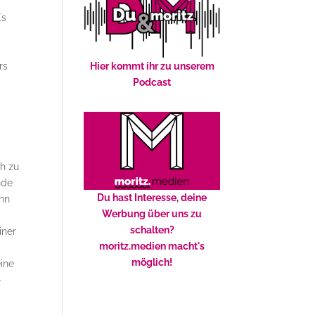
Es
rs
Hier kommt ihr zu unserem
Podcast
h zu
nde
Du hast Interesse, deine
ann
Werbung über uns zu
schalten?
iner
moritz.medien macht's
möglich!
eine
–