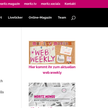
oritz.magazin
moritz.tv
moritz.socials
Kontakt
rt
Liveticker
Online-Magazin
Team
Hier kommt ihr zum aktuellen
web.weekly
ch
lls