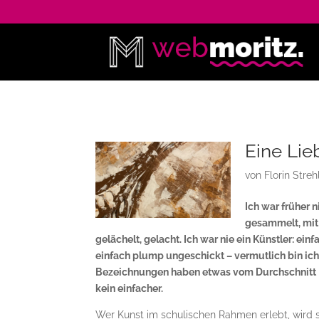
Eine Lie
von
Florin Streh
Ich war früher 
gesammelt, mit
gelächelt, gelacht. Ich war nie ein Künstler: ein
einfach plump ungeschickt – vermutlich bin ich 
Bezeichnungen haben etwas vom Durchschnitt Los
kein einfacher.
Wer Kunst im schulischen Rahmen erlebt, wird s