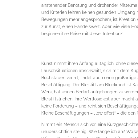
anstehender Benotung und drohender Mittelmäßig
und Kriterien lehren keinen gesunden Umgang mi
Bewegungen mehr angesprochen), ist Kreation Ar
zur Kunst, einen Handelswert. Aber wie viele H
beginnen ihre Reise mit dieser Intention?
Kunst nimmt ihren Anfang alltäglich, ohne diese 
Lauschsituationen abschweift, sich mit dem Ku
Buchstaben verirrt, findet auch ohne großartige
Beschäftigung. Der Bleistift am Blockrand ist K
Werk, hat keinen Bedarf aufgehangen zu werden.
Bleistiftstrichen. Ihre Wertlosigkeit aber macht 
keine Forderung – und reiht sich Beschäftigun
Kleine Beschäftigungen – „low effort“ – die den 
Nimmt ein Mensch sich vor, eine Kurzgeschicht
unübersichtlich steinig. Wie fange ich an? Wo wil