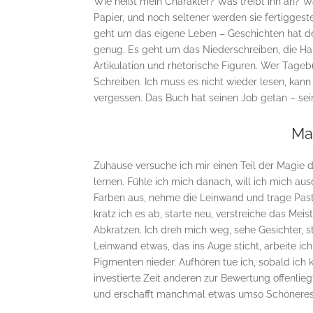
Wie heißt mein Charakter? Was treibt ihn an? Wa
Papier, und noch seltener werden sie fertiggest
geht um das eigene Leben – Geschichten hat der
genug. Es geht um das Niederschreiben, die Ha
Artikulation und rhetorische Figuren. Wer Tagebu
Schreiben. Ich muss es nicht wieder lesen, kan
vergessen. Das Buch hat seinen Job getan – sein
Ma
Zuhause versuche ich mir einen Teil der Magi
lernen. Fühle ich mich danach, will ich mich a
Farben aus, nehme die Leinwand und trage Paste a
kratz ich es ab, starte neu, verstreiche das Meist
Abkratzen. Ich dreh mich weg, sehe Gesichter, s
Leinwand etwas, das ins Auge sticht, arbeite ic
Pigmenten nieder. Aufhören tue ich, sobald ich
investierte Zeit anderen zur Bewertung offenlieg
und erschafft manchmal etwas umso Schöneres