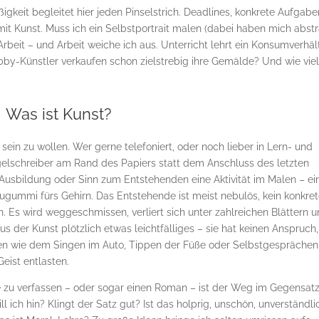
keit begleitet hier jeden Pinselstrich. Deadlines, konkrete Aufgabe
t Kunst. Muss ich ein Selbstportrait malen (dabei haben mich abst
beit – und Arbeit weiche ich aus. Unterricht lehrt ein Konsumverhäl
obby-Künstler verkaufen schon zielstrebig ihre Gemälde? Und wie vie
Was ist Kunst?
sein zu wollen. Wer gerne telefoniert, oder noch lieber in Lern- und
gelschreiber am Rand des Papiers statt dem Anschluss des letzten
 Ausbildung oder Sinn zum Entstehenden eine Aktivität im Malen – ei
augummi fürs Gehirn. Das Entstehende ist meist nebulös, kein konkre
 Es wird weggeschmissen, verliert sich unter zahlreichen Blättern 
aus der Kunst plötzlich etwas leichtfälliges – sie hat keinen Anspruch,
gen wie dem Singen im Auto, Tippen der Füße oder Selbstgesprächen 
Geist entlasten.
e zu verfassen – oder sogar einen Roman – ist der Weg im Gegensat
l ich hin? Klingt der Satz gut? Ist das holprig, unschön, unverständli