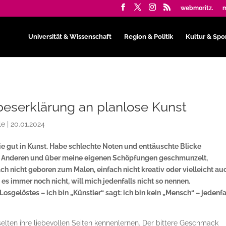
webmoritz.
m
Universität & Wissenschaft
Region & Politik
Kultur & Spo
beserklärung an planlose Kunst
le
|
20.01.2024
nie gut in Kunst. Habe schlechte Noten und enttäuschte Blicke
 Anderen und über meine eigenen Schöpfungen geschmunzelt,
fach nicht geboren zum Malen, einfach nicht kreativ oder vielleicht au
es immer noch nicht, will mich jedenfalls nicht so nennen.
gelöstes – ich bin „Künstler“ sagt: ich bin kein „Mensch“ – jedenfa
elten ihre liebevollen Seiten kennenlernen. Der bittere Geschmack