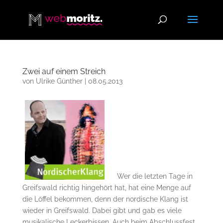
Zwei auf einem Streich
von
Ulrike Günther
|
08.05.2013
Wer die letzten Tage in
Greifswald richtig hingehört hat, hat eine Menge auf
die Löffel bekommen, denn der nordische Klang ist
wieder in Greifswald. Dabei gibt und gab es viele
musikalische Leckerbissen. Auch beim Abschlussfest