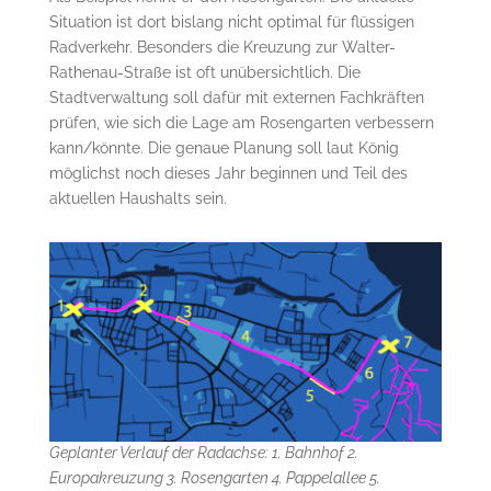
Situation ist dort bislang nicht optimal für flüssigen
Radverkehr. Besonders die Kreuzung zur Walter-
Rathenau-Straße ist oft unübersichtlich. Die
Stadtverwaltung soll dafür mit externen Fachkräften
prüfen, wie sich die Lage am Rosengarten verbessern
kann/könnte. Die genaue Planung soll laut König
möglichst noch dieses Jahr beginnen und Teil des
aktuellen Haushalts sein.
Geplanter Verlauf der Radachse: 1. Bahnhof 2.
Europakreuzung 3. Rosengarten 4. Pappelallee 5.