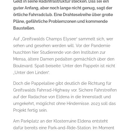
Geld in seine Radinfrastruktur stecken. Das sei ein
guter Anfang, aber noch lange nicht genug, sagt der
örtliche Fahrradclub. Eine Drahteselreihe über große
Pläne, gefährliche Problemzonen und kommende
Baustellen.
Auf „Greifswalds Champs Elysee“ sammelt sich, wer
sehen und gesehen werden will. Vor der Pandemie
huschten hier Studierende von den Instituten zur
Mensa, ältere Damen pedalten gemächlich über den
Boulevard. Spaß beiseite: Unter den Pappeln ist nicht
„Unter den Linden“.
Doch die Pappelallee gibt deutlich die Richtung für
Greifswalds Fahrrad-Highway vor. Sichere Fahrstreifen
auf der Radachse von Eldena in die Innenstadt und
umgekehrt, möglichst ohne Hindernisse. 2023 soll das
Projekt fertig sein.
Am Parkplatz an der Klosterruine Eldena entsteht
dafür bereits eine Park-and-Ride-Station. Im Moment