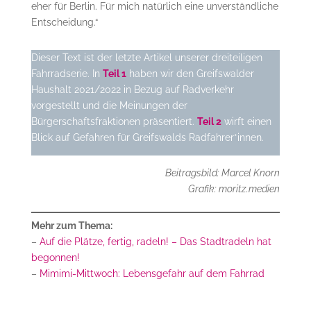
eher für Berlin. Für mich natürlich eine unverständliche
Entscheidung.“
Dieser Text ist der letzte Artikel unserer dreiteiligen
Fahrradserie. In
Teil 1
haben wir den Greifswalder
Haushalt 2021/2022 in Bezug auf Radverkehr
vorgestellt und die Meinungen der
Bürgerschaftsfraktionen präsentiert.
Teil 2
wirft einen
Blick auf Gefahren für Greifswalds Radfahrer*innen.
Beitragsbild: Marcel Knorn
Grafik: moritz.medien
Mehr zum Thema:
–
Auf die Plätze, fertig, radeln! – Das Stadtradeln hat
begonnen!
–
Mimimi-Mittwoch: Lebensgefahr auf dem Fahrrad