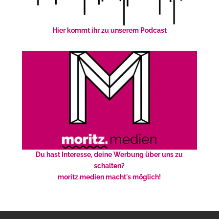
Hier kommt ihr zu unserem Podcast
Du hast Interesse, deine Werbung über uns zu
schalten?
moritz.medien macht's möglich!