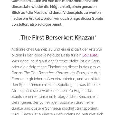
Gamescom. Auch wir von den moritz.medien hatten
dieses Jahr wieder die Möglichkeit, einen genauen
Blick auf die Messe und deren Videospiele zu werfen.
In diesem Artikel werden wir euch einige dieser Spiele
vorstellen, also seid gespannt.
„
The First Berserker: Khazan
“
Actionreiches Gameplay und ein einzigartiger Artstyle
bilden in der Regel eine gute Basis für ein
Soulslike
.
Was dabei häufig auf der Strecke bleibt, ist die Story
oder die erfolgreiche Einbindung dieser in das große
Ganze.
The First Berserker: Khazan
schafft es, alle drei
Elemente gleichermaßen einzubinden, und vermittelt
den Spieler*innen direkt zu Spielbeginn, was für eine
Atmosphäre sie erwarten können. Zu Beginn des
Spiels sehen wir unseren Protagonisten Khazan: ein
Gefangener, der von einigen Soldaten durch eine
dunkle und düstere Schneelandschaft transportiert
wird. Khazan ist an Ketten gebunden und befindet sich