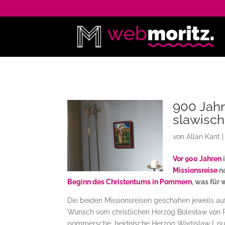
900 Jah
slawisc
von
Allan Kant
Vor 900 Jahren
Missionsreise
na
Beginn des Christentums in Pommern
, was für
Die beiden Missionsreisen geschahen jeweils auf
Wunsch vom christlichen Herzog Bolesław von 
pommersche, heidnische Herzog Wartislaw I. nu