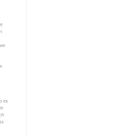
rt
n
nen
en
b es
er
ch
ss
r