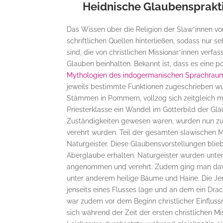
Heidnische Glaubensprakti
Das Wissen über die Religion der Slaw*innen vor 
schriftlichen Quellen hinterließen, sodass nur 
sind, die von christlichen Missionar*innen verf
Glauben beinhalten. Bekannt ist, dass es eine 
Mythologien des indogermanischen Sprachrau
jeweils bestimmte Funktionen zugeschrieben wu
Stämmen in Pommern, vollzog sich zeitgleich m
Priesterklasse ein Wandel im Götterbild der Gl
Zuständigkeiten gewesen waren, wurden nun z
verehrt wurden. Teil der gesamten slawischen
Naturgeister. Diese Glaubensvorstellungen blieb
Aberglaube erhalten. Naturgeister wurden unte
angenommen und verehrt. Zudem ging man davo
unter anderem heilige Bäume und Haine. Die Jen
jenseits eines Flusses läge und an dem ein Dra
war zudem vor dem Beginn christlicher Einflussn
sich während der Zeit der ersten christlichen 