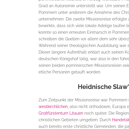
Grad an Autonomie unterstellt war. Um seinen E
Pommern unter anderem die Annahme des Christ
unternehmen. Die zweite Missionsreise erfolgt
bewirkte, dass sich viele lokale Adelige taufen 
konnte so einen erneuten Einmarsch in Pommern
schreiben die Quellen vor allem dem sehr über
Während seiner theologischen Ausbildung war er
Dieser längere Aufenthalt erklärt auch seinen 
deutschen Königshof tätig, war also in den führ
seinen beiden pommerschen Missionsreisen seie
etliche Personen getauft worden.
Heidnische Slaw
Zum Zeitpunkt der Missionsreise war Pommern ei
westkirchlichen
, also nicht orthodoxen, Europa e
Großfürstentum Litauen
noch später. Die Region
christlichen Gebieten umgeben. Durch
Handelsk
auch bereits erste christliche Gemeinden, die par