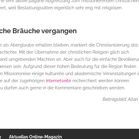
ine sehr aktive pagane Abgrenzung zum missionierenden christlichen
t, weil Bestattungssitten eigentlich sehr eng mit religiösen
che Bräuche vergangen
als Aberglaube erhalten blieben, markiert die Christianisierung do
ichte. Mit der Übernahme der christlichen Religion glich sich
 Land umgebenden Mächten an. Aber auch für die einfache Bevölker
wesen sein. Aufgrund dieser hohen Bedeutung für die Region finden
en Missionsreise einige kulturelle und akademische Veranstaltungen 
ie auf der zugehörigen
Internetseite
recherchiert werden können.
zu dürfen auch gerne in die Kommentare geschrieben werden.
Beitragsbild: Allan
m
Aktuelles Online-Magazin