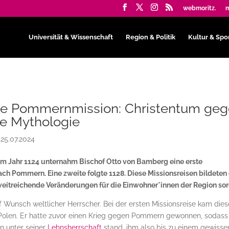
webmoritz.
m
Universität & Wissenschaft
Region & Politik
Kultur & Spo
re Pommernmission: Christentum ge
he Mythologie
|
25.07.2024
im Jahr 1124 unternahm Bischof Otto von Bamberg eine erste
ch Pommern. Eine zweite folgte 1128. Diese Missionsreisen bildeten
 weitreichende Veränderungen für die Einwohner*innen der Region sor
 Wunsch weltlicher Herrscher. Bei der ersten Missionsreise kam dies
Polen. Er hatte zuvor einen Krieg gegen Pommern gewonnen, sodass
n unter seiner
Lehnsherrschaft
stand, ihm also bis zu einem gewisse