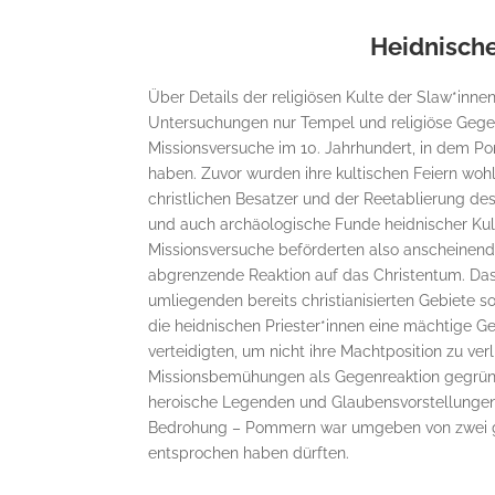
Heidnisch
Über Details der religiösen Kulte der Slaw*innen
Untersuchungen nur Tempel und religiöse Gegens
Missionsversuche im 10. Jahrhundert, in dem Po
haben. Zuvor wurden ihre kultischen Feiern woh
christlichen Besatzer und der Reetablierung 
und auch archäologische Funde heidnischer Kult
Missionsversuche beförderten also anscheinend 
abgrenzende Reaktion auf das Christentum. Dass
umliegenden bereits christianisierten Gebiete s
die heidnischen Priester*innen eine mächtige G
verteidigten, um nicht ihre Machtposition zu ver
Missionsbemühungen als Gegenreaktion gegründ
heroische Legenden und Glaubensvorstellungen b
Bedrohung – Pommern war umgeben von zwei 
entsprochen haben dürften.