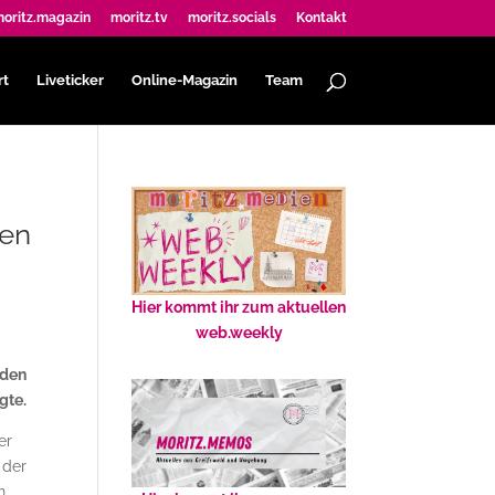
oritz.magazin
moritz.tv
moritz.socials
Kontakt
rt
Liveticker
Online-Magazin
Team
gen
Hier kommt ihr zum aktuellen
web.weekly
 den
gte.
er
 der
n