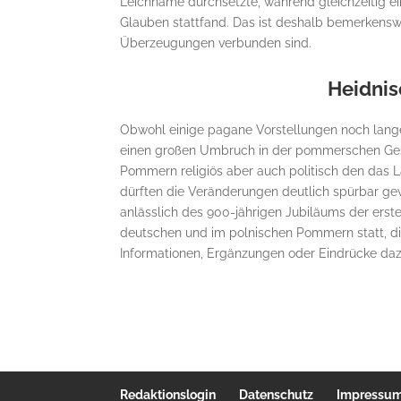
Leichname durchsetzte, während gleichzeitig e
Glauben stattfand. Das ist deshalb bemerkenswer
Überzeugungen verbunden sind.
Heidnis
Obwohl einige pagane Vorstellungen noch lange 
einen großen Umbruch in der pommerschen Gesch
Pommern religiös aber auch politisch den das
dürften die Veränderungen deutlich spürbar ge
anlässlich des 900-jährigen Jubiläums der erst
deutschen und im polnischen Pommern statt, d
Informationen, Ergänzungen oder Eindrücke da
Redaktionslogin
Datenschutz
Impressu