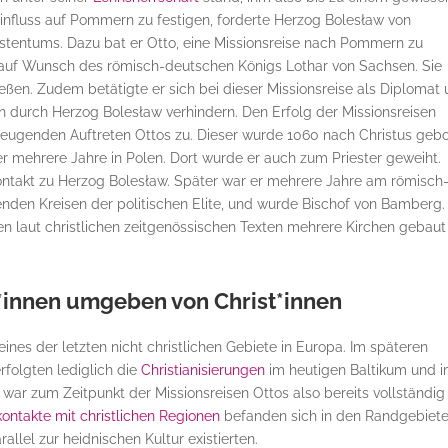
influss auf Pommern zu festigen, forderte Herzog Bolesław von
entums. Dazu bat er Otto, eine Missionsreise nach Pommern zu
e auf Wunsch des römisch-deutschen Königs Lothar von Sachsen. Sie
ließen. Zudem betätigte er sich bei dieser Missionsreise als Diplomat
 durch Herzog Bolesław verhindern. Den Erfolg der Missionsreisen
zeugenden Auftreten Ottos zu. Dieser wurde 1060 nach Christus gebo
 mehrere Jahre in Polen. Dort wurde er auch zum Priester geweiht.
Kontakt zu Herzog Bolesław. Später war er mehrere Jahre am römisch
enden Kreisen der politischen Elite, und wurde Bischof von Bamberg.
n laut christlichen zeitgenössischen Texten mehrere Kirchen gebaut
*innen umgeben von Christ*innen
nes der letzten nicht christlichen Gebiete in Europa. Im späteren
rfolgten lediglich die
Christianisierungen
im heutigen Baltikum und 
 war zum Zeitpunkt der Missionsreisen Ottos also bereits vollständig
ontakte mit christlichen Regionen
befanden sich in den Randgebiet
allel zur heidnischen Kultur existierten.