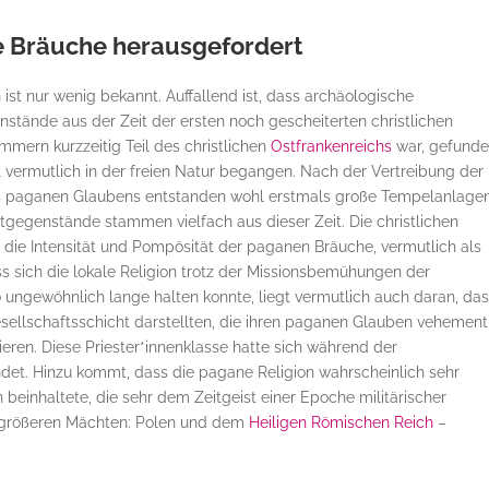
e Bräuche herausgefordert
 ist nur wenig bekannt. Auffallend ist, dass archäologische
tände aus der Zeit der ersten noch gescheiterten christlichen
mmern kurzzeitig Teil des christlichen
Ostfrankenreichs
war, gefund
l vermutlich in der freien Natur begangen. Nach der Vertreibung der
des paganen Glaubens entstanden wohl erstmals große Tempelanlagen
gegenstände stammen vielfach aus dieser Zeit. Die christlichen
die Intensität und Pompösität der paganen Bräuche, vermutlich als
 sich die lokale Religion trotz der Missionsbemühungen der
o ungewöhnlich lange halten konnte, liegt vermutlich auch daran, da
esellschaftsschicht darstellten, die ihren paganen Glauben vehement
lieren. Diese Priester*innenklasse hatte sich während der
et. Hinzu kommt, dass die pagane Religion wahrscheinlich sehr
einhaltete, die sehr dem Zeitgeist einer Epoche militärischer
größeren Mächten: Polen und dem
Heiligen Römischen Reich
–