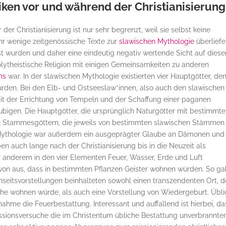
ken vor und während der Christianisierung
der Christianisierung ist nur sehr begrenzt, weil sie selbst keine
sehr wenige zeitgenössische Texte zur
slawischen Mythologie
überliefe
asst wurden und daher eine eindeutig negativ wertende Sicht auf diese
polytheistische Religion mit einigen Gemeinsamkeiten zu anderen
ms
war. In der slawischen Mythologie existierten vier Hauptgötter, de
rden. Bei den Elb- und Ostseeslaw*innen, also auch den slawischen
it der Errichtung von Tempeln und der Schaffung einer paganen
äubigen. Die Hauptgötter, die ursprünglich Naturgötter mit bestimmt
u Stammesgöttern, die jeweils von bestimmten slawischen Stämmen
 Mythologie war außerdem ein ausgeprägter Glaube an Dämonen und
en auch lange nach der Christianisierung bis in die Neuzeit als
r anderem in den vier Elementen Feuer, Wasser, Erde und Luft
n aus, dass in bestimmten Pflanzen Geister wohnen würden. So ga
seitsvorstellungen beinhalteten sowohl einen transzendenten Ort, d
che wohnen würde, als auch eine Vorstellung von Wiedergeburt. Übli
ahme die Feuerbestattung. Interessant und auffallend ist hierbei, da
Missionsversuche die im Christentum übliche Bestattung unverbrannte