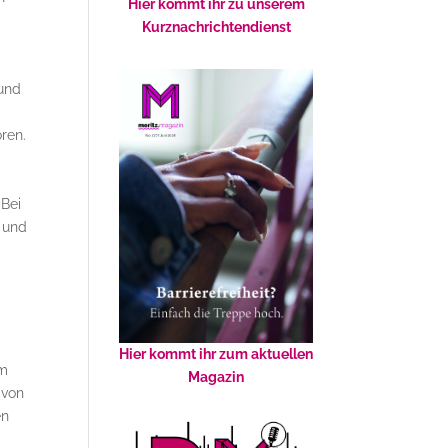
Hier kommt ihr zu unserem
Kurznachrichtendienst
 und
ren.
-
 Bei
 und
Hier kommt ihr zum aktuellen
im
Magazin
 von
en