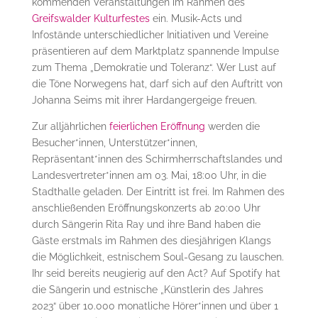
kommenden Veranstaltungen im Rahmen des
Greifswalder Kulturfestes
ein. Musik-Acts und
Infostände unterschiedlicher Initiativen und Vereine
präsentieren auf dem Marktplatz spannende Impulse
zum Thema „Demokratie und Toleranz“. Wer Lust auf
die Töne Norwegens hat, darf sich auf den Auftritt von
Johanna Seims mit ihrer Hardangergeige freuen.
Zur alljährlichen
feierlichen Eröffnung
werden die
Besucher*innen, Unterstützer*innen,
Repräsentant*innen des Schirmherrschaftslandes und
Landesvertreter*innen am 03. Mai, 18:00 Uhr, in die
Stadthalle geladen. Der Eintritt ist frei. Im Rahmen des
anschließenden Eröffnungskonzerts ab 20:00 Uhr
durch Sängerin Rita Ray und ihre Band haben die
Gäste erstmals im Rahmen des diesjährigen Klangs
die Möglichkeit, estnischem Soul-Gesang zu lauschen.
Ihr seid bereits neugierig auf den Act? Auf Spotify hat
die Sängerin und estnische „Künstlerin des Jahres
2023“ über 10.000 monatliche Hörer*innen und über 1