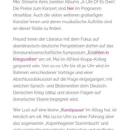
Mio. Streams ihres zweiten Albums „A Life Of Its Own“.
Die Preise zum Konzert sind
hier
im Programm
einsehbar. Auch die vielen weiteren großartigen
Künstler*innen und deren musikalische Auftritte sind
an dieser Stelle zu finden.
Freund*innen der Literatur mit dem Fokus auf
skandinavisch-deutsche Perspektiven dürfen auf das
literaturwissenschaftliche Symposium
„Erzählen in
Kriegszeiten“
am 06. Mai im Alfried-Krupp-Kolleg
gespannt sein. Von 10:00 Uhr bis 16:30 Uhr wird im
Rahmen verschiedener Vorträge und einer
Abschlussdiskussion auf die Frage eingegangen, mit
welchen Sprach- und Bilderwelten dem Deutsch-
Dänischen Krieg (1864) und dessen Folgen auf
literarischer Ebene begegnet wird.
Wer Lust auf eine kleine
„Kunstpause“
im Alltag hat, ist
herzlich am 08. Mai (12:00 Uhr) zu einer Führung über
das sogenannte „Kopenhagener Stammbuch“ und
viele erstmalig präsentierte Archivalien und grafische