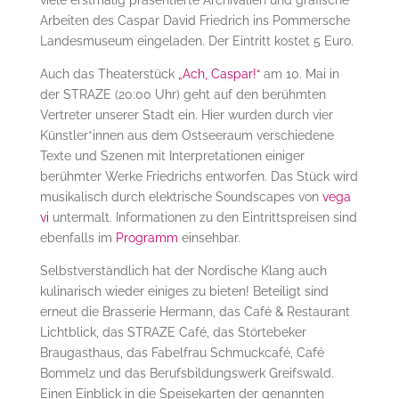
Arbeiten des Caspar David Friedrich ins Pommersche
Landesmuseum eingeladen. Der Eintritt kostet 5 Euro.
Auch das Theaterstück
„Ach, Caspar!“
am 10. Mai in
der STRAZE (20:00 Uhr) geht auf den berühmten
Vertreter unserer Stadt ein. Hier wurden durch vier
Künstler*innen aus dem Ostseeraum verschiedene
Texte und Szenen mit Interpretationen einiger
berühmter Werke Friedrichs entworfen. Das Stück wird
musikalisch durch elektrische Soundscapes von
vega
vi
untermalt. Informationen zu den Eintrittspreisen sind
ebenfalls im
Programm
einsehbar.
Selbstverständlich hat der Nordische Klang auch
kulinarisch wieder einiges zu bieten! Beteiligt sind
erneut die Brasserie Hermann, das Café & Restaurant
Lichtblick, das STRAZE Café, das Störtebeker
Braugasthaus, das Fabelfrau Schmuckcafé, Café
Bommelz und das Berufsbildungswerk Greifswald.
Einen Einblick in die Speisekarten der genannten