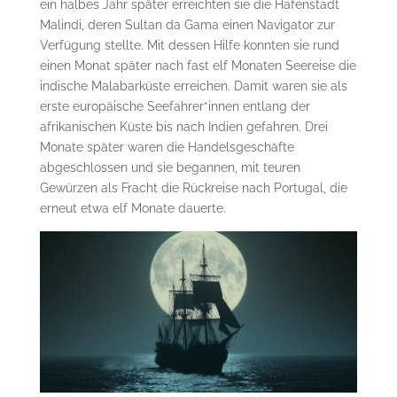
ein halbes Jahr später erreichten sie die Hafenstadt
Malindi, deren Sultan da Gama einen Navigator zur
Verfügung stellte. Mit dessen Hilfe konnten sie rund
einen Monat später nach fast elf Monaten Seereise die
indische Malabarküste erreichen. Damit waren sie als
erste europäische Seefahrer*innen entlang der
afrikanischen Küste bis nach Indien gefahren. Drei
Monate später waren die Handelsgeschäfte
abgeschlossen und sie begannen, mit teuren
Gewürzen als Fracht die Rückreise nach Portugal, die
erneut etwa elf Monate dauerte.