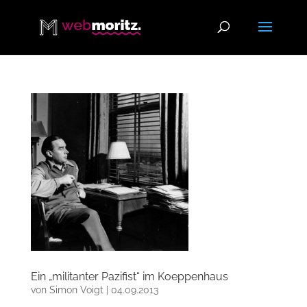
Ein „militanter Pazifist“ im Koeppenhaus
von
Simon Voigt
|
04.09.2013