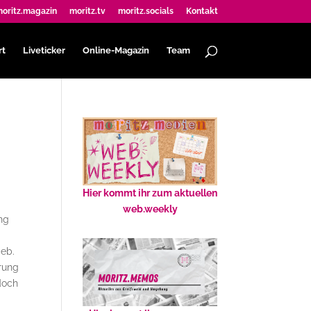
oritz.magazin
moritz.tv
moritz.socials
Kontakt
rt
Liveticker
Online-Magazin
Team
Hier kommt ihr zum aktuellen
web.weekly
ng
ieb.
erung
doch