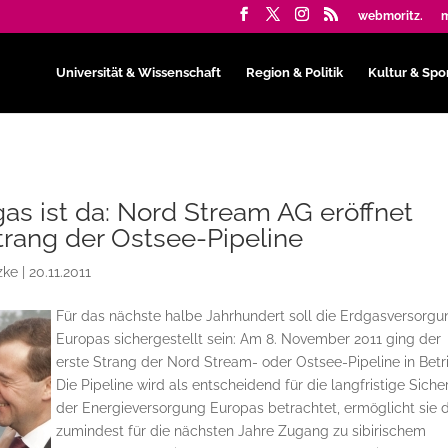
webmoritz.
m
Universität & Wissenschaft
Region & Politik
Kultur & Spo
as ist da: Nord Stream AG eröffnet
trang der Ostsee-Pipeline
zke
|
20.11.2011
Für das nächste halbe Jahrhundert soll die Erdgasversorgu
Europas sichergestellt sein: Am 8. November 2011 ging der
erste Strang der Nord Stream- oder Ostsee-Pipeline in Betr
Die Pipeline wird als entscheidend für die langfristige Sich
der Energieversorgung Europas betrachtet, ermöglicht sie 
zumindest für die nächsten Jahre Zugang zu sibirischem