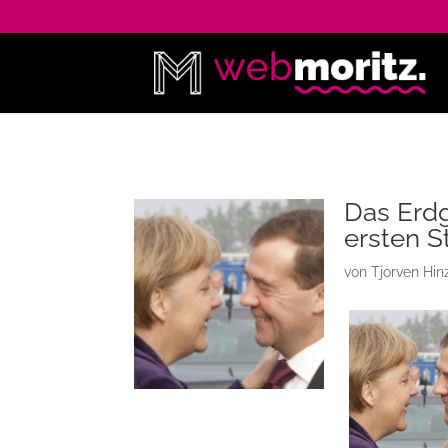
Das Erdg
ersten S
von
Tjorven Hin