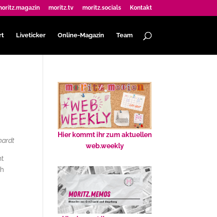
oritz.magazin
moritz.tv
moritz.socials
Kontakt
rt
Liveticker
Online-Magazin
Team
Hier kommt ihr zum aktuellen
hardt
web.weekly
ht
ch