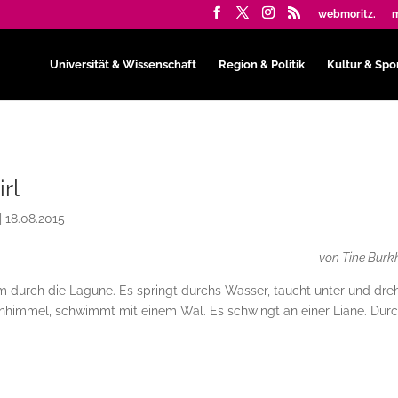
webmoritz.
m
Universität & Wissenschaft
Region & Politik
Kultur & Spo
rl
|
18.08.2015
von Tine Burk
 durch die Lagune. Es springt durchs Wasser, taucht unter und dre
rnenhimmel, schwimmt mit einem Wal. Es schwingt an einer Liane. Dur