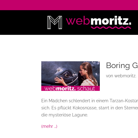
Boring Gi
von
webmoritz.
Ein Mädchen schlendert in einem Tarzan-Kostüm
sich. Es pflückt Kokosnüsse, starrt in den Ste
die mysteriöse Lagune.
(mehr …)