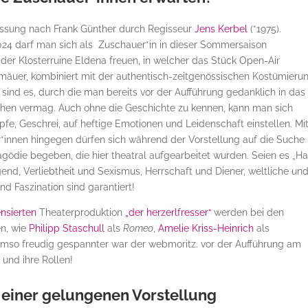
Fassung nach Frank Günther durch Regisseur
Jens Kerbel
(*1975).
024 darf man sich als Zuschauer*in in dieser Sommersaison
der Klosterruine Eldena freuen, in welcher das Stück Open-Air
äuer, kombiniert mit der authentisch-zeitgenössischen Kostümieru
n sind es, durch die man bereits vor der Aufführung gedanklich in das
uchen vermag. Auch ohne die Geschichte zu kennen, kann man sich
fe, Geschrei, auf heftige Emotionen und Leidenschaft einstellen. Mi
*innen hingegen dürfen sich während der Vorstellung auf die Suche
ödie begeben, die hier theatral aufgearbeitet wurden. Seien es „H
end, Verliebtheit und Sexismus, Herrschaft und Diener, weltliche un
nd Faszination sind garantiert!
ensierten
Theaterproduktion
„der herzerlfresser“
werden bei den
en, wie
Philipp Staschull
als
Romeo
,
Amelie Kriss-Heinrich
als
Umso freudig gespannter war der webmoritz. vor der Aufführung am
 und ihre Rollen!
 einer gelungenen Vorstellung