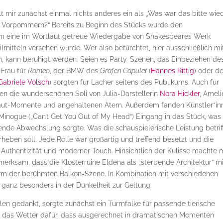
t mir zunächst einmal nichts anderes ein als „Was war das bitte wie
rs Vorpommern?“ Bereits zu Beginn des Stücks wurde den
 um eine im Wortlaut getreue Wiedergabe von Shakespeares Werk
mitteln versehen wurde. Wer also befürchtet, hier ausschließlich mi
en, kann beruhigt werden. Seien es Party-Szenen, das Einbeziehen de
 Frau für
Romeo
, der BMW des
Grafen Capulet
(
Hannes Rittig
) oder d
Gabriele Völsch
) sorgten für Lacher seitens des Publikums. Auch für
ten die wunderschönen Soli von Julia-Darstellerin
Nora Hickler
, Ameli
sehaut-Momente und angehaltenen Atem. Außerdem fanden Künstler*in
 Minogue („Can’t Get You Out of My Head“) Eingang in das Stück, was
nde Abwechslung sorgte. Was die schauspielerische Leistung betriff
rheben soll. Jede Rolle war großartig und treffend besetzt und die
Authentizität und moderner Touch. Hinsichtlich der Kulisse machte 
merksam, dass die Klosterruine Eldena als „sterbende Architektur“ mi
Form der berühmten Balkon-Szene. In Kombination mit verschiedenen
ganz besonders in der Dunkelheit zur Geltung.
len gedankt, sorgte zunächst ein Turmfalke für passende tierische
 das Wetter dafür, dass ausgerechnet in dramatischen Momenten