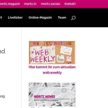
oritz.magazin
moritz.tv
moritz.socials
Kontakt
rt
Liveticker
Online-Magazin
Team
nd
Hier kommt ihr zum aktuellen
web.weekly
s
ung