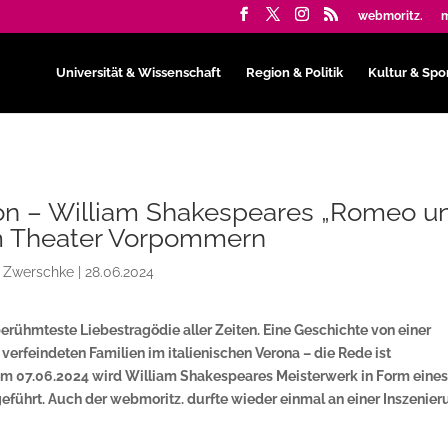
webmoritz.
m
Universität & Wissenschaft
Region & Politik
Kultur & Spo
on – William Shakespeares „Romeo u
am Theater Vorpommern
e Zwerschke
|
28.06.2024
 berühmteste Liebestragödie aller Zeiten. Eine Geschichte von einer
verfeindeten Familien im italienischen Verona – die Rede ist
dem 07.06.2024 wird William Shakespeares Meisterwerk in Form eine
ührt. Auch der webmoritz. durfte wieder einmal an einer Inszenier