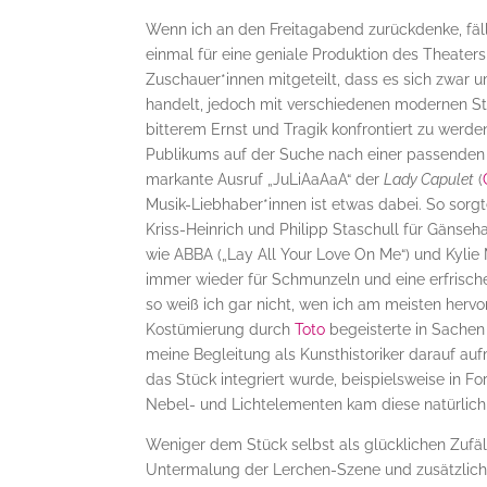
Wenn ich an den Freitagabend zurückdenke, fäll
einmal für eine geniale Produktion des Theate
Zuschauer*innen mitgeteilt, dass es sich zwar
handelt, jedoch mit verschiedenen modernen Stil
bitterem Ernst und Tragik konfrontiert zu werd
Publikums auf der Suche nach einer passenden
markante Ausruf „JuLiAaAaA“ der
Lady Capulet
(
Musik-Liebhaber*innen ist etwas dabei. So sorg
Kriss-Heinrich und Philipp Staschull für Gän
wie ABBA („Lay All Your Love On Me“) und Kylie
immer wieder für Schmunzeln und eine erfrische
so weiß ich gar nicht, wen ich am meisten hervo
Kostümierung durch
Toto
begeisterte in Sachen 
meine Begleitung als Kunsthistoriker darauf auf
das Stück integriert wurde, beispielsweise in 
Nebel- und Lichtelementen kam diese natürlich 
Weniger dem Stück selbst als glücklichen Zufäl
Untermalung der Lerchen-Szene und zusätzlich