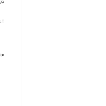
ige
ich
n
ft
!