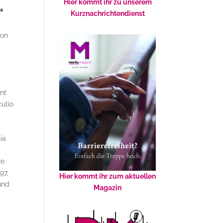
Hier kommt ihr zu unserem
.“
Kurznachrichtendienst
von
nt
cutio
ia
de
97,
Hier kommt ihr zum aktuellen
und
Magazin