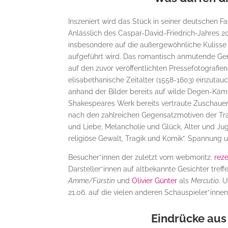
Inszeniert wird das Stück in seiner deutschen 
Anlässlich des Caspar-David-Friedrich-Jahres 2
insbesondere auf die außergewöhnliche Kulisse 
aufgeführt wird. Das romantisch anmutende Gem
auf den zuvor veröffentlichten Pressefotografie
elisabethanische Zeitalter (1558-1603) einzuta
anhand der Bilder bereits auf wilde Degen-Kämp
Shakespeares Werk bereits vertraute Zuschauer
nach den zahlreichen Gegensatzmotiven der Trag
und Liebe, Melancholie und Glück, Alter und Jug
religiöse Gewalt, Tragik und Komik“. Spannung u
Besucher*innen der zuletzt vom webmoritz.
rez
Darsteller*innen auf altbekannte Gesichter treff
Amme/Fürstin
und
Olivier Günter
als
Mercutio
. 
21.06. auf die vielen anderen Schauspieler*innen
Eindrücke aus