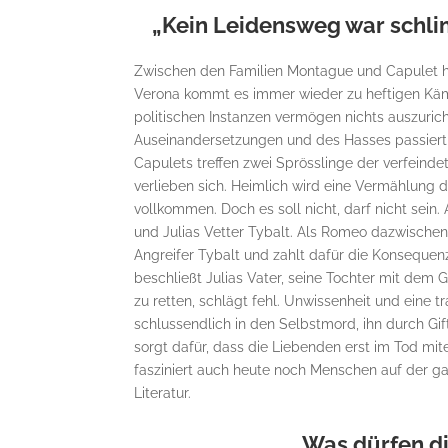
„Kein Leidensweg war schli
Zwischen den Familien Montague und Capulet her
Verona kommt es immer wieder zu heftigen Käm
politischen Instanzen vermögen nichts auszuric
Auseinandersetzungen und des Hasses passiert
Capulets treffen zwei Sprösslinge der verfeind
verlieben sich. Heimlich wird eine Vermählung 
vollkommen. Doch es soll nicht, darf nicht sein
und Julias Vetter Tybalt. Als Romeo dazwischen
Angreifer Tybalt und zahlt dafür die Konseque
beschließt Julias Vater, seine Tochter mit dem Gr
zu retten, schlägt fehl. Unwissenheit und eine 
schlussendlich in den Selbstmord, ihn durch Gif
sorgt dafür, dass die Liebenden erst im Tod mit
fasziniert auch heute noch Menschen auf der g
Literatur.
Was dürfen d