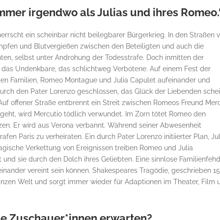
mmer irgendwo als Julias und ihres Romeo
rscht ein scheinbar nicht beilegbarer Bürgerkrieg. In den Straßen 
pfen und Blutvergießen zwischen den Beteiligten und auch die
hten, selbst unter Androhung der Todesstrafe. Doch inmitten der
 das Undenkbare, das schlichtweg Verbotene. Auf einem Fest der
eten Familien, Romeo Montague und Julia Capulet aufeinander und
durch den Pater Lorenzo geschlossen, das Glück der Liebenden schei
. Auf offener Straße entbrennt ein Streit zwischen Romeos Freund Mer
geht, wird Mercutio tödlich verwundet. Im Zorn tötet Romeo den
nzen. Er wird aus Verona verbannt. Während seiner Abwesenheit
afen Paris zu verheiraten. Ein durch Pater Lorenzo initiierter Plan, Jul
tragische Verkettung von Ereignissen treiben Romeo und Julia
t und sie durch den Dolch ihres Geliebten. Eine sinnlose Familienfeh
einander vereint sein können. Shakespeares Tragödie, geschrieben 15
anzen Welt und sorgt immer wieder für Adaptionen im Theater, Film 
ie Zuschauer*innen erwarten?