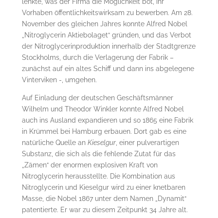
lenkte, was der Firma die Möglichkeit bot, ihr
Vorhaben öffentlichkeitswirksam zu bewerben. Am 28.
November des gleichen Jahres konnte Alfred Nobel
„Nitroglycerin Aktiebolaget“ gründen, und das Verbot
der Nitroglycerinproduktion innerhalb der Stadtgrenze
Stockholms, durch die Verlagerung der Fabrik –
zunächst auf ein altes Schiff und dann ins abgelegene
Vinterviken -, umgehen.
Auf Einladung der deutschen Geschäftsmänner
Wilhelm und Theodor Winkler konnte Alfred Nobel
auch ins Ausland expandieren und so 1865 eine Fabrik
in Krümmel bei Hamburg erbauen. Dort gab es eine
natürliche Quelle an
Kieselgur
, einer pulverartigen
Substanz, die sich als die fehlende Zutat für das
„Zämen“ der enormen explosiven Kraft von
Nitroglycerin herausstellte. Die Kombination aus
Nitroglycerin und Kieselgur wird zu einer knetbaren
Masse, die Nobel 1867 unter dem Namen „Dynamit“
patentierte. Er war zu diesem Zeitpunkt 34 Jahre alt.