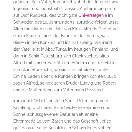
geboren. Sein Vater, Immanuel Nobel der Jüngere, war
Ingenieur und Industrialist, dessen Abstammung sich
auf Olof Rudbeck, das wichtigste
Universalgenie
im
Schweden des 18. Jahrhunderts, zurückverfolgen lässt.
Allerdings kam es im Jahr von Klein-Alfreds Geburt zu
einem Feuer in einer der Fabriken des Vaters, was
diesen in den Konkurs und ins Exil zwang. Während
der Vater erst in Åbo/Turku, im heutigen Finnland, und
dann in Sankt Petersburg sein Glück suchte, blieb
Alfred mit seinen zwei älteren Brüdern und der Mutter
zurück in Stockholm, wo sie sich mit einem Tante-
Emma-Laden über die Runden bringen konnten. 1842
zogen Alfred, seine älteren Brüder Ludvig und Robert
und die Mutter dann zum Vater nach Russland.
Immanuel Nobel konnte in Sankt Petersburg vom
Krimkrieg profitieren: Er entwickelte Seeminen und
Schnellschussgewehre. Dafür erhielt er eine
Ehrenmedaille vom Zaren und das Geschäft lief so
gut, dass er seine Schulden in Schweden bezahlen