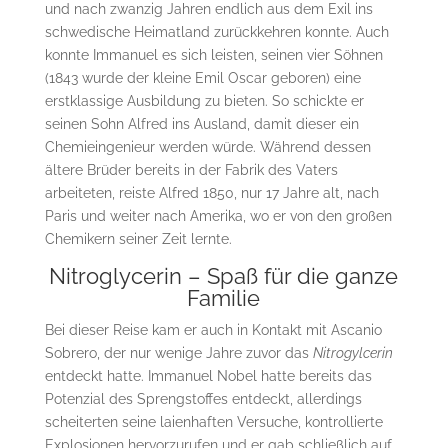
und nach zwanzig Jahren endlich aus dem Exil ins
schwedische Heimatland zurückkehren konnte. Auch
konnte Immanuel es sich leisten, seinen vier Söhnen
(1843 wurde der kleine Emil Oscar geboren) eine
erstklassige Ausbildung zu bieten. So schickte er
seinen Sohn Alfred ins Ausland, damit dieser ein
Chemieingenieur werden würde. Während dessen
ältere Brüder bereits in der Fabrik des Vaters
arbeiteten, reiste Alfred 1850, nur 17 Jahre alt, nach
Paris und weiter nach Amerika, wo er von den großen
Chemikern seiner Zeit lernte.
Nitroglycerin – Spaß für die ganze
Familie
Bei dieser Reise kam er auch in Kontakt mit Ascanio
Sobrero, der nur wenige Jahre zuvor das
Nitrogylcerin
entdeckt hatte. Immanuel Nobel hatte bereits das
Potenzial des Sprengstoffes entdeckt, allerdings
scheiterten seine laienhaften Versuche, kontrollierte
Explosionen hervorzurufen und er gab schließlich auf.