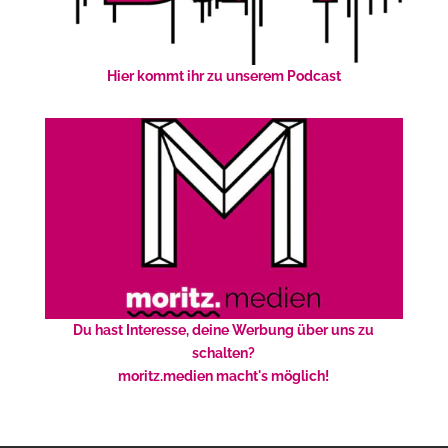
Hier kommt ihr zu unserem Podcast
Du hast Interesse, deine Werbung über uns zu
schalten?
moritz.medien macht's möglich!