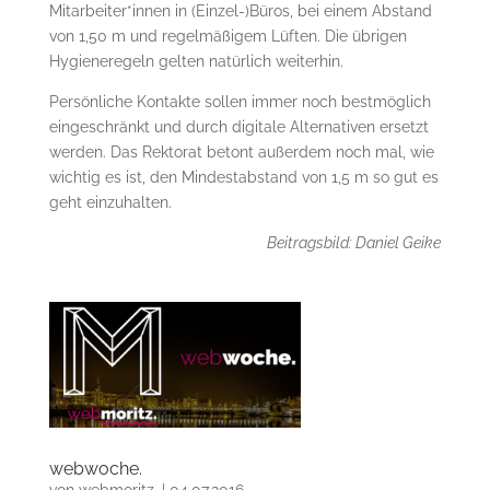
Mitarbeiter*innen in (Einzel-)Büros, bei einem Abstand
von 1,50 m und regelmäßigem Lüften. Die übrigen
Hygieneregeln gelten natürlich weiterhin.
Persönliche Kontakte sollen immer noch bestmöglich
eingeschränkt und durch digitale Alternativen ersetzt
werden. Das Rektorat betont außerdem noch mal, wie
wichtig es ist, den Mindestabstand von 1,5 m so gut es
geht einzuhalten.
Beitragsbild: Daniel Geike
webwoche.
von
webmoritz.
|
04.07.2016