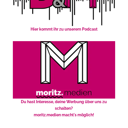
Hier kommt ihr zu unserem Podcast
Du hast Interesse, deine Werbung über uns zu
schalten?
moritz.medien macht's möglich!