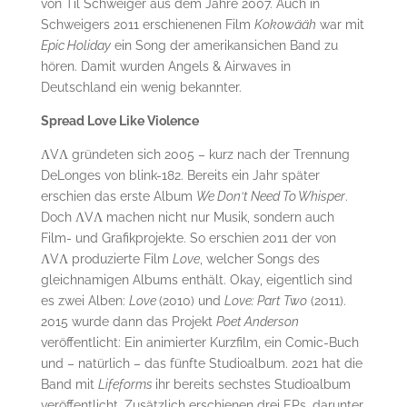
von Til Schweiger aus dem Jahre 2007. Auch in
Schweigers 2011 erschienenen Film
Kokowääh
war mit
Epic Holiday
ein Song der amerikansichen Band zu
hören. Damit wurden Angels & Airwaves in
Deutschland ein wenig bekannter.
Spread Love Like Violence
ΛVΛ gründeten sich 2005 – kurz nach der Trennung
DeLonges von blink-182. Bereits ein Jahr später
erschien das erste Album
We Don‘t Need To Whisper
.
Doch ΛVΛ machen nicht nur Musik, sondern auch
Film- und Grafikprojekte. So erschien 2011 der von
ΛVΛ produzierte Film
Love
, welcher Songs des
gleichnamigen Albums enthält. Okay, eigentlich sind
es zwei Alben:
Love
(2010) und
Love: Part Two
(2011).
2015 wurde dann das Projekt
Poet Anderson
veröffentlicht: Ein animierter Kurzfilm, ein Comic-Buch
und – natürlich – das fünfte Studioalbum. 2021 hat die
Band mit
Lifeforms
ihr bereits sechstes Studioalbum
veröffentlicht. Zusätzlich erschienen drei EPs, darunter