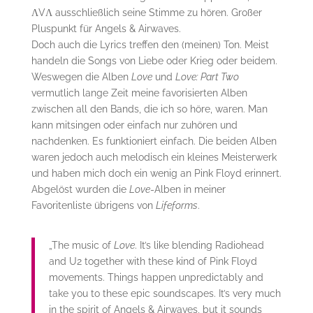
ΛVΛ ausschließlich seine Stimme zu hören. Großer
Pluspunkt für Angels & Airwaves.
Doch auch die Lyrics treffen den (meinen) Ton. Meist
handeln die Songs von Liebe oder Krieg oder beidem.
Weswegen die Alben
Love
und
Love: Part Two
vermutlich lange Zeit meine favorisierten Alben
zwischen all den Bands, die ich so höre, waren. Man
kann mitsingen oder einfach nur zuhören und
nachdenken. Es funktioniert einfach. Die beiden Alben
waren jedoch auch melodisch ein kleines Meisterwerk
und haben mich doch ein wenig an Pink Floyd erinnert.
Abgelöst wurden die
Love
-Alben in meiner
Favoritenliste übrigens von
Lifeforms
.
„The music of
Love
. It’s like blending Radiohead
and U2 together with these kind of Pink Floyd
movements. Things happen unpredictably and
take you to these epic soundscapes. It’s very much
in the spirit of Angels & Airwaves, but it sounds