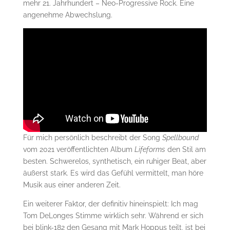
mehr 21. Jahrhundert – Neo-Progressive Rock. Eine
angenehme Abwechslung.
Für mich persönlich beschreibt der Song
Spellbound
vom 2021 veröffentlichten Album
Lifeforms
den Stil am
besten. Schwerelos, synthetisch, ein ruhiger Beat, aber
äußerst stark. Es wird das Gefühl vermittelt, man höre
Musik aus einer anderen Zeit.
Ein weiterer Faktor, der definitiv hineinspielt: Ich mag
Tom DeLonges Stimme wirklich sehr. Während er sich
bei blink-182 den Gesang mit Mark Hoppus teilt, ist bei