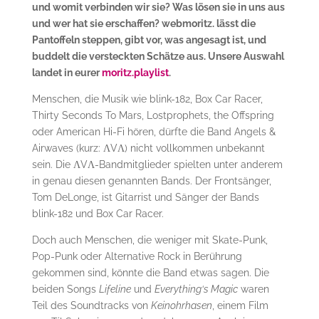
und womit verbinden wir sie? Was lösen sie in uns aus
und wer hat sie erschaffen? webmoritz. lässt die
Pantoffeln steppen, gibt vor, was angesagt ist, und
buddelt die versteckten Schätze aus. Unsere Auswahl
landet in eurer
moritz.playlist
.
Menschen, die Musik wie blink-182, Box Car Racer,
Thirty Seconds To Mars, Lostprophets, the Offspring
oder American Hi-Fi hören, dürfte die Band Angels &
Airwaves (kurz: ΛVΛ) nicht vollkommen unbekannt
sein. Die ΛVΛ-Bandmitglieder spielten unter anderem
in genau diesen genannten Bands. Der Frontsänger,
Tom DeLonge, ist Gitarrist und Sänger der Bands
blink-182 und Box Car Racer.
Doch auch Menschen, die weniger mit Skate-Punk,
Pop-Punk oder Alternative Rock in Berührung
gekommen sind, könnte die Band etwas sagen. Die
beiden Songs
Lifeline
und
Everything‘s Magic
waren
Teil des Soundtracks von
Keinohrhasen
, einem Film