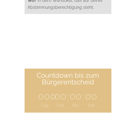
Wo?
In dem Wahllokal, das auf deiner
Abstimmungsberechtigung steht.
Countdown bis zum
Bürgerentscheid
000
:
00
:
00
:
00
Tag
Std
Min
Sek