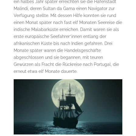
ein halbes Jahr später erreichten sie die Hafenstadt
Malindi, deren Sultan da Gama einen Navigator zur
Verfügung stellte. Mit dessen Hilfe konnten sie rund
einen Monat später nach fast elf Monaten Seereise die
indische Malabarküste erreichen. Damit waren sie als
erste europäische Seefahrer*innen entlang der
afrikanischen Küste bis nach Indien gefahren. Drei
Monate später waren die Handelsgeschäfte
abgeschlossen und sie begannen, mit teuren
Gewürzen als Fracht die Rückreise nach Portugal, die
erneut etwa elf Monate dauerte.