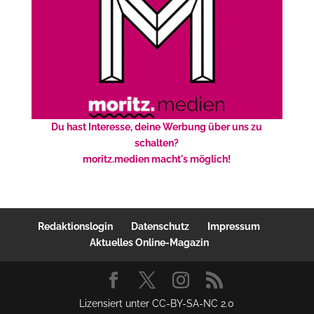
Du hast Interesse, deine Werbung über uns zu
schalten?
moritz.medien macht's möglich!
Redaktionslogin
Datenschutz
Impressum
Aktuelles Online-Magazin
Lizensiert unter CC-BY-SA-NC 2.0