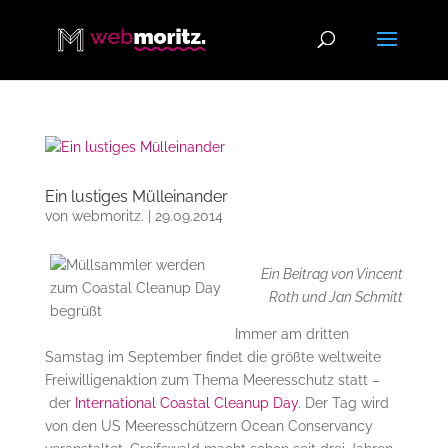
Ein lustiges Mülleinander
von
webmoritz.
|
29.09.2014
Ein Beitrag von Vincent
Roth und Jan Schmitt
Immer am dritten
Samstag im September findet die größte weltweite
Freiwilligenaktion zum Thema Meeresschutz statt –
der
International Coastal Cleanup Day
. Der Tag wird
von den US Meeresschützern Ocean Conservancy