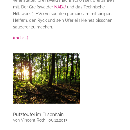
veranstaltet, Greifswald macht schon seit drei Jahren
mit. Der Greifswalder
NABU
und das Technische
Hilfswerk (THW) versuchten gemeinsam mit einigen
Helfern, den Ryck und sein Ufer ein kleines bisschen
sauberer zu machen.
(mehr …)
Putzteufel im Elisenhain
von
Vincent Roth
|
08.12.2013