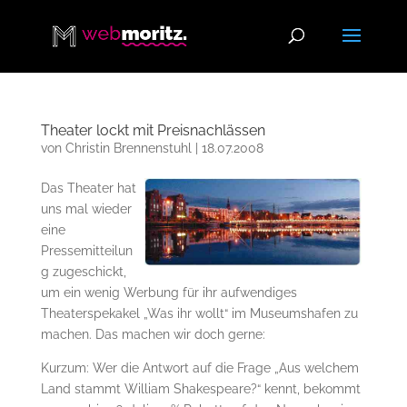
Theater lockt mit Preisnachlässen
von
Christin Brennenstuhl
|
18.07.2008
Das Theater hat
uns mal wieder
eine
Pressemitteilun
g zugeschickt,
um ein wenig Werbung für ihr aufwendiges
Theaterspekakel „Was ihr wollt“ im Museumshafen zu
machen. Das machen wir doch gerne:
Kurzum: Wer die Antwort auf die Frage „Aus welchem
Land stammt William Shakespeare?“ kennt, bekommt