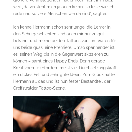
weil „da versteht mich ja auch keiner, so leise wie ich
rede und so viele Menschen wie da sind“, sagt er.
Ich kenne Hermann schon sehr lange, die Lehrer in
den Schulgeschichten sind auch mir nur zu gut
bekannt und meine beiden Tattoos von ihm waren für
uns beide quasi eine Premiere. Umso spannender ist
es, seinen Weg bis in die Gegenwart skizzieren zu
können – samt eines Happy Ends. Denn gerade
Kreativberufe erfordern meist viel Durchsetzungskraft,
ein dickes Fell und sehr gute Ideen. Zum Glück hatte
Hermann all das und ist nun fester Bestandteil der
Greifswalder Tattoo-Szene.