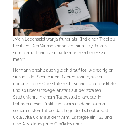
„Mein Lebensziel war ja früher als Kind einen Trabi zu
besitzen. Den Wunsch habe ich mir mit 17 Jahren
schon erfüllt und dann hatte man kein Lebensziel
mehr.“
Hermann erzählt auch gleich drauf los: wie wenig er
sich mit der Schule identifizieren konnte, wie er
dadurch in der Oberstufe recht schnell unterpunktete
und so über Umwege, anstatt auf der zweiten
Studienfahrt, in einem Tattoostudio landete. Im
Rahmen dieses Praktikums kam es dann auch zu
seinem ersten Tattoo, das Logo der beliebten Ost-
Cola „Vita Cola“ auf dem Arm. Es folgte ein FSJ und
eine Ausbildung zum Grafikdesigner.