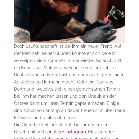
Doch Laufkundschaft ist bei ihm ein neuer Trend. Auf
der Mehrzahl seiner Kunden konnte er sich bereits
verewigen, viele kommen immer wieder. So auch z. B.
ein Kunde aus Malaysia, welcher einmal im Jahr in
Deutschland zu Besuch ist und dann auch gerne einen
Abstecher zu Hermann macht. Oder ein Paar aus
Dortmund, welches sich einen gemeinsamen Termin
bei ihm hat machen lassen und den Urlaub an der
Ostsee dann um ihren Termin geplant haben. Einige
sind schon von Anfang an dabei, freuen sich über neue
Entwürfe und bleiben ihm treu.
Die Öffentlichkeitsarbeit läuft bei ihm über den
Buschfunk und
vor allem Instagram
. Messen oder
größere Veranstaltungen hat er noch nicht im Visier,