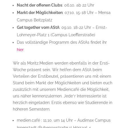
Nacht der offenen Clubs
: 06.10. ab 22 Uhr
Markt der Möglichkeiten
: 07.10. 15-18 Uhr – Mensa
Campus Beitzplatz
Get together vom AStA
: 09.10. 18-22 Uhr – Ernst-
Lohmeyer-Platz 1 (Campus Loefflerstraße)
Das vollständige Programm des AStAs findet ihr
hier
.
Wir als Moritz.Medien werden ebenfalls in der Ersti-
Woche präsent sein. Wir helfen dem AStA beim
Verteilen der Erstibeutel, präsentieren uns mit einem
Stand beim Markt der Möglichkeiten und bieten euch
zusätzlich mit unserem Mediencafé die Möglichkeit,
uns näher kennenzulernen. Jede*r Interressierte ist
herzlich eingeladen: Erstis ebenso wie Studierende in
höheren Semestern.
medien.café : 11.10. um 14 Uhr – Audimax Campus
Innenstadt (Rubenowstraße 1) Hörsaal 4