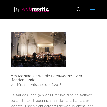
Am Montag startet die Bachwoche – Ära
„Modeß“ endet
von
Michael Fritsche
|
01.06.2018
Es war das Jahr 1946, das Greifswald heute weltweit
bekannt macht, aber nicht nur deshalb. Damals war
jedenfalls noch nicht daran zu denken. In jenem Jahr