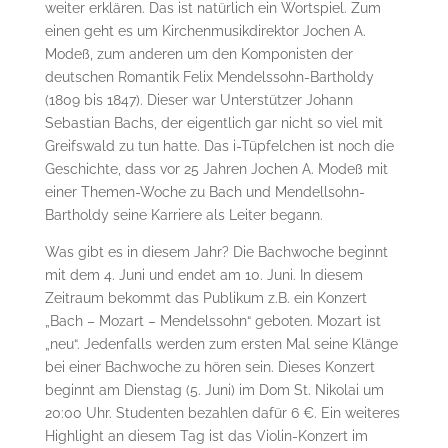
weiter erklären. Das ist natürlich ein Wortspiel. Zum
einen geht es um Kirchenmusikdirektor Jochen A.
Modeß, zum anderen um den Komponisten der
deutschen Romantik Felix Mendelssohn-Bartholdy
(1809 bis 1847). Dieser war Unterstützer Johann
Sebastian Bachs, der eigentlich gar nicht so viel mit
Greifswald zu tun hatte. Das i-Tüpfelchen ist noch die
Geschichte, dass vor 25 Jahren Jochen A. Modeß mit
einer Themen-Woche zu Bach und Mendellsohn-
Bartholdy seine Karriere als Leiter begann.
Was gibt es in diesem Jahr? Die Bachwoche beginnt
mit dem 4. Juni und endet am 10. Juni. In diesem
Zeitraum bekommt das Publikum z.B. ein Konzert
„
Bach – Mozart – Mendelssohn“
geboten. Mozart ist
„neu“. Jedenfalls werden zum ersten Mal seine Klänge
bei einer Bachwoche zu hören sein. Dieses Konzert
beginnt am Dienstag (5. Juni) im Dom St. Nikolai um
20:00 Uhr. Studenten bezahlen dafür 6 €. Ein weiteres
Highlight an diesem Tag ist das Violin-Konzert im