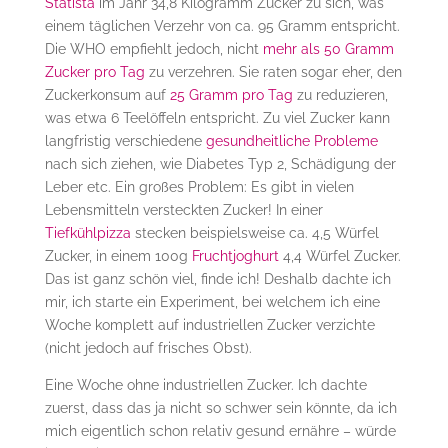
Statista
im Jahr 34,8 Kilogramm Zucker zu sich, was
einem täglichen Verzehr von ca. 95 Gramm entspricht.
Die WHO empfiehlt jedoch, nicht
mehr als 50 Gramm
Zucker pro Tag
zu verzehren. Sie raten sogar eher, den
Zuckerkonsum auf
25 Gramm pro Tag
zu reduzieren,
was etwa 6 Teelöffeln entspricht. Zu viel Zucker kann
langfristig verschiedene
gesundheitliche Probleme
nach sich ziehen, wie Diabetes Typ 2, Schädigung der
Leber etc. Ein großes Problem: Es gibt in vielen
Lebensmitteln versteckten Zucker! In einer
Tiefkühlpizza
stecken beispielsweise ca. 4,5 Würfel
Zucker, in einem 100g
Fruchtjoghurt
4,4 Würfel Zucker.
Das ist ganz schön viel, finde ich! Deshalb dachte ich
mir, ich starte ein Experiment, bei welchem ich eine
Woche komplett auf industriellen Zucker verzichte
(nicht jedoch auf frisches Obst).
Eine Woche ohne industriellen Zucker. Ich dachte
zuerst, dass das ja nicht so schwer sein könnte, da ich
mich eigentlich schon relativ gesund ernähre – würde