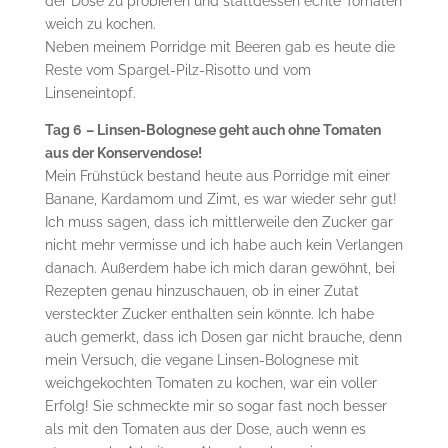
der Dose zu probieren und stattdessen echte Tomaten
weich zu kochen.
Neben meinem Porridge mit Beeren gab es heute die
Reste vom Spargel-Pilz-Risotto und vom
Linseneintopf.
Tag 6
– Linsen-Bolognese geht auch ohne Tomaten
aus der Konservendose!
Mein Frühstück bestand heute aus Porridge mit einer
Banane, Kardamom und Zimt, es war wieder sehr gut!
Ich muss sagen, dass ich mittlerweile den Zucker gar
nicht mehr vermisse und ich habe auch kein Verlangen
danach. Außerdem habe ich mich daran gewöhnt, bei
Rezepten genau hinzuschauen, ob in einer Zutat
versteckter Zucker enthalten sein könnte. Ich habe
auch gemerkt, dass ich Dosen gar nicht brauche, denn
mein Versuch, die vegane Linsen-Bolognese mit
weichgekochten Tomaten zu kochen, war ein voller
Erfolg! Sie schmeckte mir so sogar fast noch besser
als mit den Tomaten aus der Dose, auch wenn es