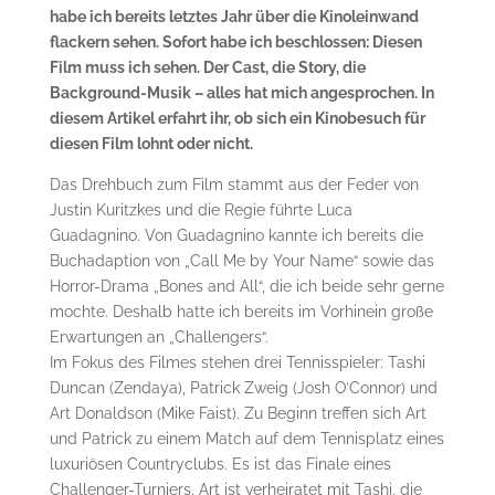
habe ich bereits letztes Jahr über die Kinoleinwand
flackern sehen. Sofort habe ich beschlossen: Diesen
Film muss ich sehen. Der Cast, die Story, die
Background-Musik – alles hat mich angesprochen. In
diesem Artikel erfahrt ihr, ob sich ein Kinobesuch für
diesen Film lohnt oder nicht.
Das Drehbuch zum Film stammt aus der Feder von
Justin Kuritzkes und die Regie führte Luca
Guadagnino. Von Guadagnino kannte ich bereits die
Buchadaption von „Call Me by Your Name“ sowie das
Horror-Drama „Bones and All“, die ich beide sehr gerne
mochte. Deshalb hatte ich bereits im Vorhinein große
Erwartungen an „Challengers“.
Im Fokus des Filmes stehen drei Tennisspieler: Tashi
Duncan (Zendaya), Patrick Zweig (Josh O’Connor) und
Art Donaldson (Mike Faist). Zu Beginn treffen sich Art
und Patrick zu einem Match auf dem Tennisplatz eines
luxuriösen Countryclubs. Es ist das Finale eines
Challenger-Turniers. Art ist verheiratet mit Tashi, die