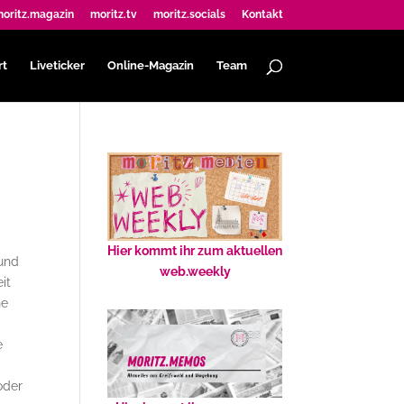
oritz.magazin
moritz.tv
moritz.socials
Kontakt
rt
Liveticker
Online-Magazin
Team
Hier kommt ihr zum aktuellen
 und
web.weekly
it
he
e
oder