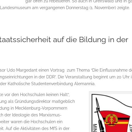
gar offen zu rebellieren. So auch in Greifswald und in g
 Landesmuseum am vergangenen Donnerstag (1. November) zeigte.
taatssicherheit auf die Bildung in der
essor Udo Margedant einen Vortrag zum Thema “Die Einflussnahme d
dungseinrichtungen in der DDR”. Die Veranstaltung beginnt um 20 Uhr 
n der Katholische Studentenverbindung Alemannia.
 vor den Hochschulen keinen Halt“,
gung als Gründungsdirektor maßgeblich
Bildung in Mecklenburg-Vorpommern
ach der Ideologie des Marxismus-
rbeiter waren die Hochschulen ein
t. Auf die Aktivitäten des MfS in der