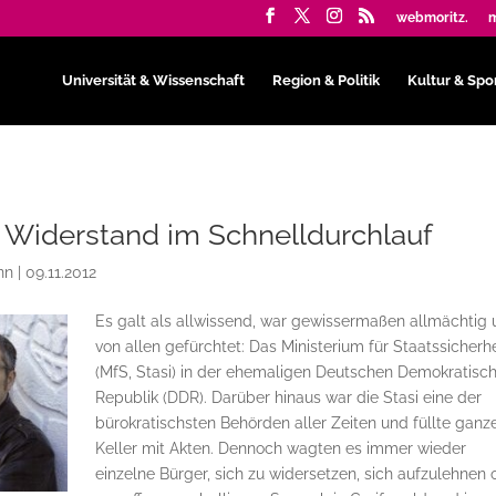
webmoritz.
m
Universität & Wissenschaft
Region & Politik
Kultur & Spo
 Widerstand im Schnelldurchlauf
nn
|
09.11.2012
Es galt als allwissend, war gewissermaßen allmächtig
von allen gefürchtet: Das Ministerium für Staatssicherhe
(MfS, Stasi) in der ehemaligen Deutschen Demokratisc
Republik (DDR). Darüber hinaus war die Stasi eine der
bürokratischsten Behörden aller Zeiten und füllte ganz
Keller mit Akten. Dennoch wagten es immer wieder
einzelne Bürger, sich zu widersetzen, sich aufzulehnen 