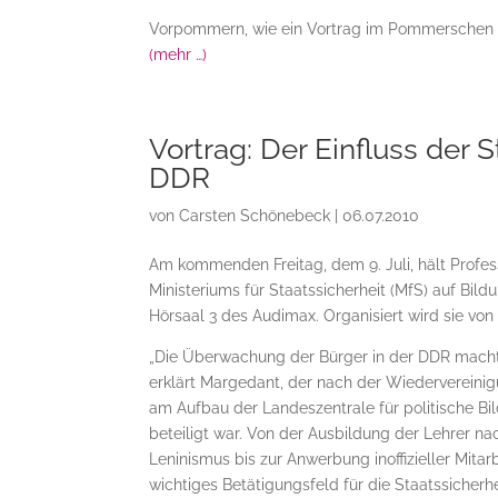
Vorpommern, wie ein Vortrag im Pommerschen
(mehr …)
Vortrag: Der Einfluss der S
DDR
von
Carsten Schönebeck
|
06.07.2010
Am kommenden Freitag, dem 9. Juli, hält Prof
Ministeriums für Staatssicherheit (MfS) auf Bil
Hörsaal 3 des Audimax. Organisiert wird sie vo
„Die Überwachung der Bürger in der DDR machte
erklärt Margedant, der nach der Wiedervereini
am Aufbau der Landeszentrale für politische 
beteiligt war. Von der Ausbildung der Lehrer n
Leninismus bis zur Anwerbung inoffizieller Mita
wichtiges Betätigungsfeld für die Staatssicherhei