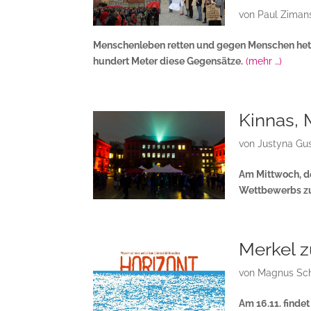
von
Paul Ziman
Menschenleben retten und gegen Menschen hetz
hundert Meter diese Gegensätze.
(mehr …)
Kinnas, 
von
Justyna Gu
Am Mittwoch, de
Wettbewerbs zu
Merkel z
von
Magnus Sch
Am 16.11. finde