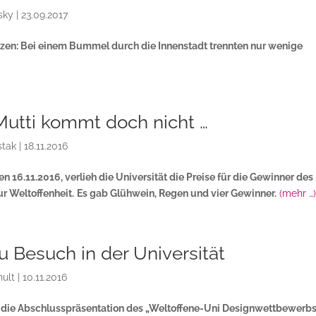
sky
|
23.09.2017
en: Bei einem Bummel durch die Innenstadt trennten nur wenige
Mutti kommt doch nicht …
stak
|
18.11.2016
n 16.11.2016, verlieh die Universität die Preise für die Gewinner des
r Weltoffenheit.
Es gab Glühwein, Regen und vier Gewinner.
(mehr …
u Besuch in der Universität
ult
|
10.11.2016
t die Abschlusspräsentation des „Weltoffene-Uni Designwettbewerb