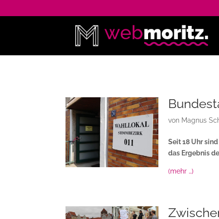
Bundest
von
Magnus Sch
Seit 18 Uhr sin
das Ergebnis de
(mehr …)
Zwische