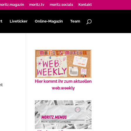
oritz.magazin
moritz.tv
moritz.socials
Kontakt
rt
Liveticker
Online-Magazin
Team
Hier kommt ihr zum aktuellen
ht
web.weekly