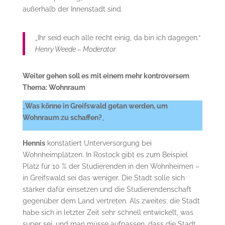
außerhalb der Innenstadt sind.
„Ihr seid euch alle recht einig, da bin ich dagegen.“
Henry Weede – Moderator
Weiter gehen soll es mit einem mehr kontroversem
Thema: Wohnraum
„
Was könne in Greifswald getan werden, um
Wohnraum zu schaffen?
„
Hennis
konstatiert Unterversorgung bei
Wohnheimplätzen. In Rostock gibt es zum Beispiel
Platz für 10 % der Studierenden in den Wohnheimen –
in Greifswald sei das weniger. Die Stadt solle sich
stärker dafür einsetzen und die Studierendenschaft
gegenüber dem Land vertreten. Als zweites: die Stadt
habe sich in letzter Zeit sehr schnell entwickelt, was
super sei, und man müsse aufpassen, dass die Stadt