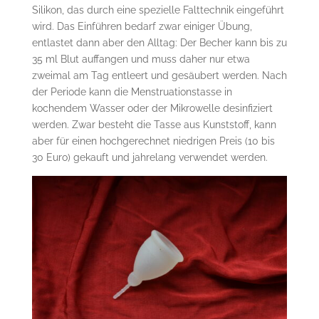
Silikon, das durch eine spezielle Falttechnik eingeführt
wird. Das Einführen bedarf zwar einiger Übung,
entlastet dann aber den Alltag: Der Becher kann bis zu
35 ml Blut auffangen und muss daher nur etwa
zweimal am Tag entleert und gesäubert werden. Nach
der Periode kann die Menstruationstasse in
kochendem Wasser oder der Mikrowelle desinfiziert
werden. Zwar besteht die Tasse aus Kunststoff, kann
aber für einen hochgerechnet niedrigen Preis (10 bis
30 Euro) gekauft und jahrelang verwendet werden.