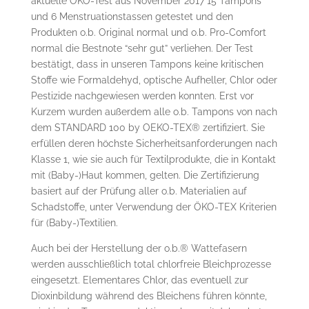
aktuelle ÖKO-Test aus November 2017 15 Tampons
und 6 Menstruationstassen getestet und den
Produkten o.b. Original normal und o.b. Pro-Comfort
normal die Bestnote “sehr gut” verliehen. Der Test
bestätigt, dass in unseren Tampons keine kritischen
Stoffe wie Formaldehyd, optische Aufheller, Chlor oder
Pestizide nachgewiesen werden konnten. Erst vor
Kurzem wurden außerdem alle o.b. Tampons von nach
dem STANDARD 100 by OEKO-TEX® zertifiziert. Sie
erfüllen deren höchste Sicherheitsanforderungen nach
Klasse 1, wie sie auch für Textilprodukte, die in Kontakt
mit (Baby-)Haut kommen, gelten. Die Zertifizierung
basiert auf der Prüfung aller o.b. Materialien auf
Schadstoffe, unter Verwendung der ÖKO-TEX Kriterien
für (Baby-)Textilien.
Auch bei der Herstellung der o.b.® Wattefasern
werden ausschließlich total chlorfreie Bleichprozesse
eingesetzt. Elementares Chlor, das eventuell zur
Dioxinbildung während des Bleichens führen könnte,