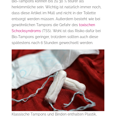
Bio-Tampons können bis zu 30 % teurer als
herkömmliche sein. Wichtig ist natürlich immer noch,
dass diese Artikel im Müll und nicht in der Toilette
entsorgt werden müssen. Außerdem besteht wie bei
gewöhnlichen Tampons die Gefahr des
toxischen
Schocksyndroms
(TSS). Wohl ist das Risiko dafür bei
Bio-Tampons geringer, trotzdem sollten auch diese
spätestens nach 6 Stunden gewechselt werden.
Klassische Tampons und Binden enthalten Plastik,