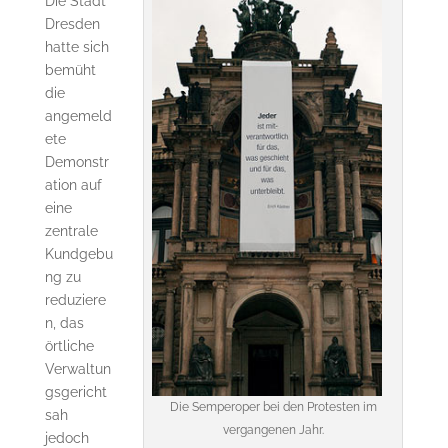
Die Stadt
Dresden
hatte sich
bemüht
die
angemeld
ete
Demonstr
ation auf
eine
zentrale
Kundgebu
ng zu
reduziere
n, das
örtliche
Verwaltun
gsgericht
Die Semperoper bei den Protesten im
sah
vergangenen Jahr.
jedoch