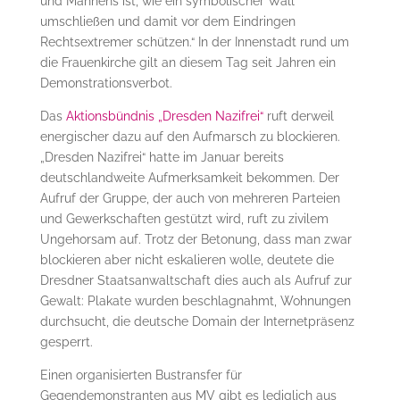
und Mahnens ist, wie ein symbolischer Wall
umschließen und damit vor dem Eindringen
Rechtsextremer schützen.“ In der Innenstadt rund um
die Frauenkirche gilt an diesem Tag seit Jahren ein
Demonstrationsverbot.
Das
Aktionsbündnis „Dresden Nazifrei“
ruft derweil
energischer dazu auf den Aufmarsch zu blockieren.
„Dresden Nazifrei“ hatte im Januar bereits
deutschlandweite Aufmerksamkeit bekommen. Der
Aufruf der Gruppe, der auch von mehreren Parteien
und Gewerkschaften gestützt wird, ruft zu zivilem
Ungehorsam auf. Trotz der Betonung, dass man zwar
blockieren aber nicht eskalieren wolle, deutete die
Dresdner Staatsanwaltschaft dies auch als Aufruf zur
Gewalt: Plakate wurden beschlagnahmt, Wohnungen
durchsucht, die deutsche Domain der Internetpräsenz
gesperrt.
Einen organisierten Bustransfer für
Gegendemonstranten aus MV gibt es lediglich aus