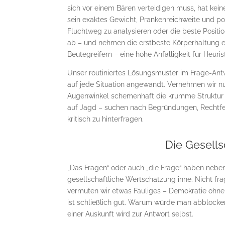
sich vor einem Bären verteidigen muss, hat kein
sein exaktes Gewicht, Prankenreichweite und pot
Fluchtweg zu analysieren oder die beste Positi
ab – und nehmen die erstbeste Körperhaltung e
Beutegreifern – eine hohe Anfälligkeit für Heuri
Unser routiniertes Lösungsmuster im Frage-Ant
auf jede Situation angewandt. Vernehmen wir 
Augenwinkel schemenhaft die krumme Struktur 
auf Jagd – suchen nach Begründungen, Rechtfer
kritisch zu hinterfragen.
Die Gesell
„Das Fragen“ oder auch „die Frage“ haben neben
gesellschaftliche Wertschätzung inne. Nicht fra
vermuten wir etwas Fauliges – Demokratie ohne 
ist schließlich gut. Warum würde man abblocke
einer Auskunft wird zur Antwort selbst.