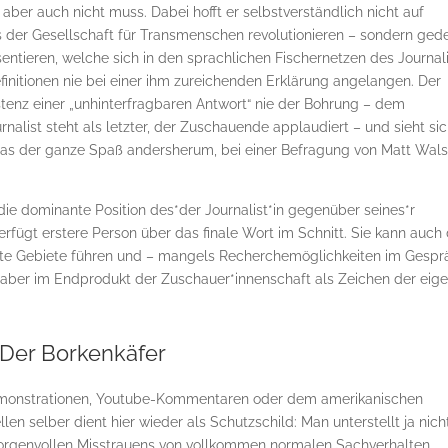
aber auch nicht muss. Dabei hofft er selbstverständlich nicht auf
s der Gesellschaft für Transmenschen revolutionieren – sondern gede
ntieren, welche sich in den sprachlichen Fischernetzen des Journal
finitionen nie bei einer ihm zureichenden Erklärung angelangen. Der
stenz einer „unhinterfragbaren Antwort“ nie der Bohrung – dem
alist steht als letzter, der Zuschauende applaudiert – und sieht sic
t. Das der ganze Spaß andersherum, bei einer Befragung von Matt Wal
e dominante Position des*der Journalist*in gegenüber seines*r
erfügt erstere Person über das finale Wort im Schnitt. Sie kann auch
nte Gebiete führen und – mangels Recherchemöglichkeiten im Gespr
t aber im Endprodukt der Zuschauer*innenschaft als Zeichen der eig
Der Borkenkäfer
Demonstrationen, Youtube-Kommentaren oder dem amerikanischen
n selber dient hier wieder als Schutzschild: Man unterstellt ja nich
sorgenvollen Misstrauens von vollkommen normalen Sachverhalten.