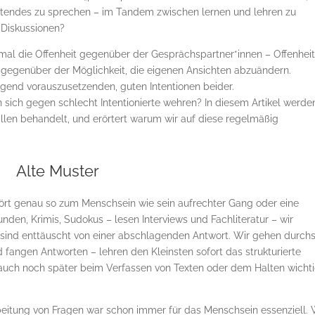
altendes zu sprechen – im Tandem zwischen lernen und lehren zu
 Diskussionen?
nmal die Offenheit gegenüber der Gesprächspartner*innen – Offenhei
 gegenüber der Möglichkeit, die eigenen Ansichten abzuändern.
ngend vorauszusetzenden, guten Intentionen beider.
sich gegen schlecht Intentionierte wehren? In diesem Artikel werde
allen behandelt, und erörtert warum wir auf diese regelmäßig
Alte Muster
ört genau so zum Menschsein wie sein aufrechter Gang oder eine
unden, Krimis, Sudokus – lesen Interviews und Fachliteratur – wir
nd sind enttäuscht von einer abschlagenden Antwort. Wir gehen durch
fangen Antworten – lehren den Kleinsten sofort das strukturierte
auch noch später beim Verfassen von Texten oder dem Halten wicht
beitung von Fragen war schon immer für das Menschsein essenziell.