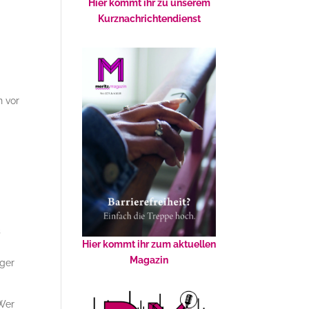
Hier kommt ihr zu unserem
Kurznachrichtendienst
t
n vor
s
Hier kommt ihr zum aktuellen
Magazin
iger
 Wer