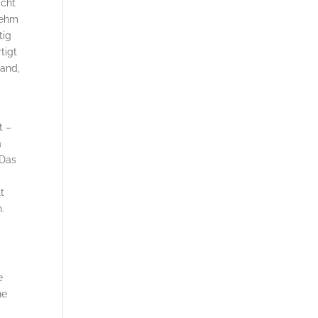
icht
nehm
tig
tigt
Land,
t –
a
 Das
d
t
.
e
he