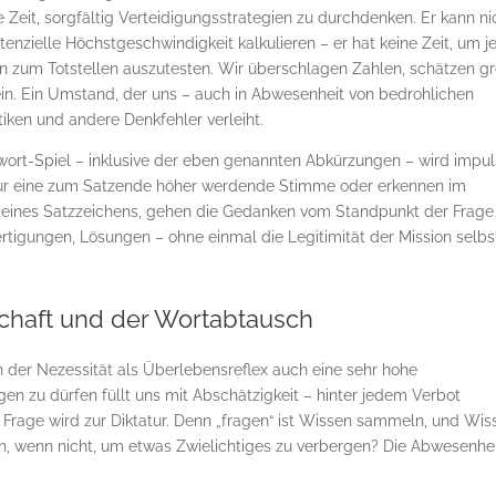
e Zeit, sorgfältig Verteidigungsstrategien zu durchdenken. Er kann ni
enzielle Höchstgeschwindigkeit kalkulieren – er hat keine Zeit, um j
on zum Totstellen auszutesten. Wir überschlagen Zahlen, schätzen g
in. Ein Umstand, der uns – auch in Abwesenheit von bedrohlichen
stiken und andere Denkfehler verleiht.
wort-Spiel – inklusive der eben genannten Abkürzungen – wird impul
nur eine zum Satzende höher werdende Stimme oder erkennen im
eines Satzzeichens, gehen die Gedanken vom Standpunkt der Frage
tigungen, Lösungen – ohne einmal die Legitimität der Mission selbs
schaft und der Wortabtausch
 der Nezessität als Überlebensreflex auch eine sehr hohe
gen zu dürfen füllt uns mit Abschätzigkeit – hinter jedem Verbot
Frage wird zur Diktatur. Denn „fragen“ ist Wissen sammeln, und Wis
n, wenn nicht, um etwas Zwielichtiges zu verbergen? Die Abwesenhe