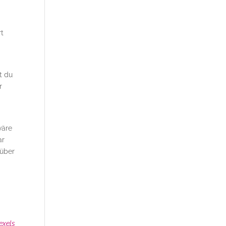
rt
?
t du
r
wäre
ar
nüber
exels