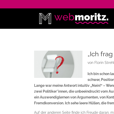
„Ich fra
von
Florin Streh
Ich bin schon la
schwer, Positio
Lange war meine Antwort intuitiv „Nein!“ – Wenn
zwei Politiker*innen, die unbeeindruckt vom Aus
ein Auswendiglernen von Argumenten, von Konter
Fremdkonversion. Ich sehe leere Hüllen, die fr
Auf der anderen Seite finde ich Freude daran, m