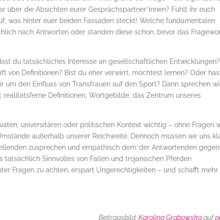
ar über die Absichten eurer Gesprächspartner*innen? Fühlt ihr euch
auf, was hinter euer beiden Fassaden steckt! Welche fundamentalen
ächlich nach Antworten oder standen diese schon, bevor das Fragewo
Hast du tatsächliches Interesse an gesellschaftlichen Entwicklungen
ft von Definitionen? Bist du eher verwirrt, möchtest lernen? Oder has
r um den Einfluss von Transfrauen auf den Sport? Dann sprechen wi
t realitätsferne Definitionen, Wortgebilde, das Zentrum unseres
rivaten, universitären oder politischen Kontext wichtig – ohne Fragen 
Umstände außerhalb unserer Reichweite. Dennoch müssen wir uns kl
stellenden zusprechen und empathisch dem*der Antwortenden gege
s tatsächlich Sinnvolles von Fallen und trojanischen Pferden
inter Fragen zu achten, erspart Ungerechtigkeiten – und schafft mehr
Beitragsbild:
Karolina Grabowska
auf
p