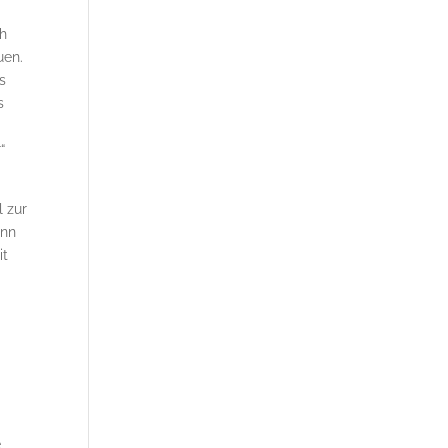
ch
uen.
s
s
“
l zur
enn
it
e