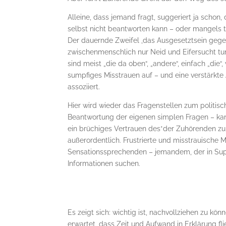
Alleine, dass jemand fragt, suggeriert ja schon
selbst nicht beantworten kann – oder mangels 
Der dauernde Zweifel ,das Ausgesetztsein geg
zwischenmenschlich nur Neid und Eifersucht tun
sind meist „die da oben“, „andere“, einfach „die“, 
sumpfiges Misstrauen auf – und eine verstärkte 
assoziiert.
Hier wird wieder das Fragenstellen zum politis
Beantwortung der eigenen simplen Fragen – kann
ein brüchiges Vertrauen des*der Zuhörenden z
außerordentlich. Frustrierte und misstrauische
Sensationssprechenden – jemandem, der in Super
Informationen suchen.
Es zeigt sich: wichtig ist, nachvollziehen zu 
erwartet, dass Zeit und Aufwand in Erklärung fli