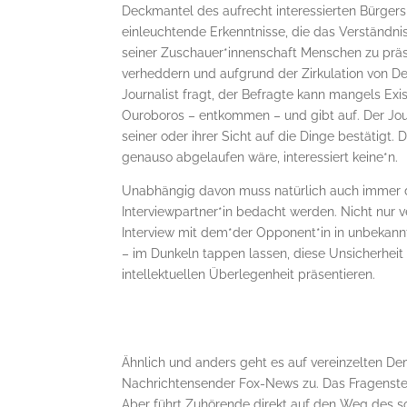
Deckmantel des aufrecht interessierten Bürgers 
einleuchtende Erkenntnisse, die das Verständni
seiner Zuschauer*innenschaft Menschen zu präse
verheddern und aufgrund der Zirkulation von De
Journalist fragt, der Befragte kann mangels Exi
Ouroboros – entkommen – und gibt auf. Der Journ
seiner oder ihrer Sicht auf die Dinge bestätig
genauso abgelaufen wäre, interessiert keine*n.
Unabhängig davon muss natürlich auch immer di
Interviewpartner*in bedacht werden. Nicht nur v
Interview mit dem*der Opponent*in in unbekan
– im Dunkeln tappen lassen, diese Unsicherhei
intellektuellen Überlegenheit präsentieren.
Ähnlich und anders geht es auf vereinzelten 
Nachrichtensender Fox-News zu. Das Fragenstelle
Aber führt Zuhörende direkt auf den Weg des 