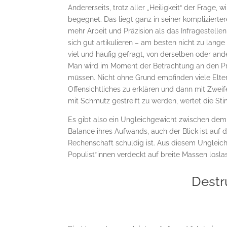
Andererseits, trotz aller „Heiligkeit“ der Frag
begegnet. Das liegt ganz in seiner kompliziert
mehr Arbeit und Präzision als das Infragestellen
sich gut artikulieren – am besten nicht zu lan
viel und häufig gefragt, von derselben oder and
Man wird im Moment der Betrachtung an den Pra
müssen. Nicht ohne Grund empfinden viele Elte
Offensichtliches zu erklären und dann mit Zweife
mit Schmutz gestreift zu werden, wertet die S
Es gibt also ein Ungleichgewicht zwischen de
Balance ihres Aufwands, auch der Blick ist auf
Rechenschaft schuldig ist. Aus diesem Ungleichg
Populist*innen verdeckt auf breite Massen los
Destr