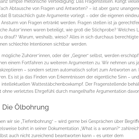
nz simple rhetorische Verteidigung: Das Fragenstellen. Klingt vielle
einfach Abtausche von Fragen und Antworten? – ist aber ganz unange
idat B tatsächlich gute Argumente vorlegt – oder die eigenen eindeu
 Ansturm von Fragen ertränkt werden. Fragen stellen ist ja gerechtfer
he Autor*innen waren beteiligt, wie groß die Stichprobe? Welches 
u drauf? Warum, weshalb, wieso? Alles in sich durchaus berechtigte
önnen schlechte Intentionen sichtbar werden.
– mögliche Zuhörer*innen, oder der „Gegner“ selbst, werden erschöpf
men einem Fortfahren zu weiteren Argumenten zu. Wir nehmen uns j
e akzeptieren – sondern setzen automatisch sofort zum Antworten an.
ren. Es ist ja das Finden von Erkenntnissen der eigentliche Sinn – un
m intellektuellen Wattestäbchenboxkampf. Der Fragenstellende behäl
t ohne verletztes Ehrgefühl durch mangelhafte Argumentation davon
Die Ölbohrung
n wir sie „Tiefenbohrung“ – wird gerne bei Gesprächen über Begriff
ielsweise bohrt in seiner Dokumentation „What is a woman?“ zahlreic
elbst auch nicht zureichend beantworten kann – es unter dem