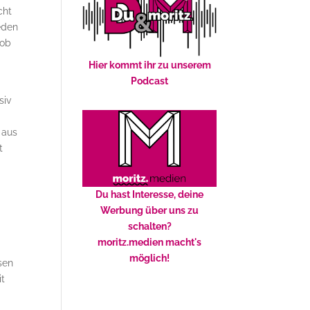
cht
eden
rob
Hier kommt ihr zu unserem
Podcast
siv
 aus
t
Du hast Interesse, deine
Werbung über uns zu
schalten?
moritz.medien macht's
möglich!
sen
it