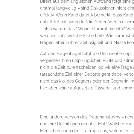
Direkt aus dem ungleichen Aufwand folgt eine ga
erstmal langweilig – sind Diskussionen nicht 
effektiv. Wenn Kandidatin A bemerkt, dass Kand
entkräftet hat, kann der*die Gegenüber in einem
– also warum das? Woher stammt die Info? Welc
welches Jahr, welche Sicherheit? Wie kommst d
Fragen, aber in ihrer Ziellosigkeit und Masse k
Auf den Fragenhagel folgt die Desorientierung 
vergessen ihren ursprünglichen Punkt und stim
nicht die Zeit zu entscheiden, ob wir eine Frag
tatsächliche Ziel einer Debatte geht dabei verlo
nicht das k.o. des Gegners oder der Gegnerin i
hier aber seine aufgesetzte Fassade, und komm
Eine andere Version des Fragenansturms – nenne
und ihre Definitionen genutzt. Matt Walsh beisp
Menschen nach der Titelfrage aus, welche er s