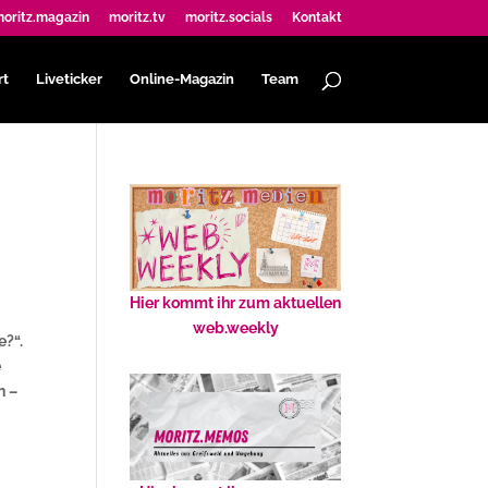
oritz.magazin
moritz.tv
moritz.socials
Kontakt
rt
Liveticker
Online-Magazin
Team
Hier kommt ihr zum aktuellen
web.weekly
e?“.
e
n –