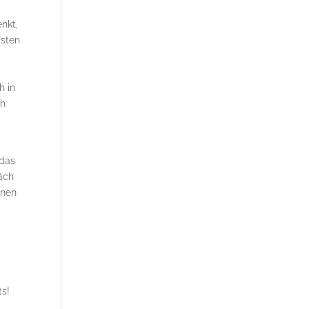
nkt,
isten
h in
sh
 das
äch
enen
ts!