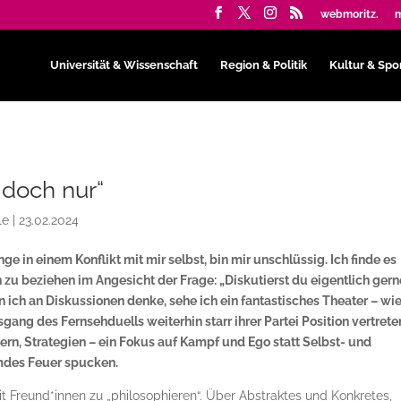
webmoritz.
m
Universität & Wissenschaft
Region & Politik
Kultur & Spo
g doch nur“
le
|
23.02.2024
nge in einem Konflikt mit mir selbst, bin mir unschlüssig. Ich finde es
n zu beziehen im Angesicht der Frage: „Diskutierst du eigentlich gern
 ich an Diskussionen denke, sehe ich ein fantastisches Theater – wi
gang des Fernsehduells weiterhin starr ihrer Partei Position vertrete
n, Strategien – ein Fokus auf Kampf und Ego statt Selbst- und
emdes Feuer spucken.
it Freund*innen zu „philosophieren“. Über Abstraktes und Konkretes,