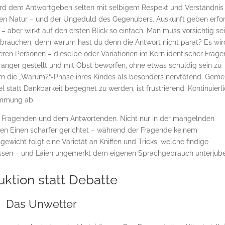
e, wird dem Antwortgeben selten mit selbigem Respekt und Verständnis
eren Natur – und der Ungeduld des Gegenübers. Auskunft geben erfo
 – aber wirkt auf den ersten Blick so einfach. Man muss vorsichtig sei
ge brauchen, denn warum hast du denn die Antwort nicht parat? Es wir
eren Personen – dieselbe oder Variationen im Kern identischer Frage
nger gestellt und mit Obst beworfen, ohne etwas schuldig sein zu
rn die „Warum?“-Phase ihres Kindes als besonders nervtötend. Geme
l statt Dankbarkeit begegnet zu werden, ist frustrierend. Kontinuierl
timmung ab.
m Fragenden und dem Antwortenden. Nicht nur in der mangelnden
 den Einen schärfer gerichtet – während der Fragende keinem
ewicht folgt eine Varietät an Kniffen und Tricks, welche findige
lassen – und Laien ungemerkt dem eigenen Sprachgebrauch unterjube
uktion statt Debatte
Das Unwetter