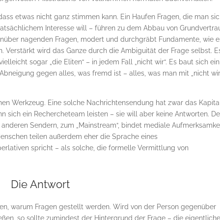
, dass etwas nicht ganz stimmen kann. Ein Haufen Fragen, die man si
tatsächlichem Interesse will – führen zu dem Abbau von Grundvertra
enüber nagenden Fragen, modert und durchgräbt Fundamente, wie e
. Verstärkt wird das Ganze durch die Ambiguität der Frage selbst. E
vielleicht sogar „die Eliten“ – in jedem Fall „nicht wir“. Es baut sich ein
Abneigung gegen alles, was fremd ist – alles, was man mit „nicht wir
chen Werkzeug. Eine solche Nachrichtensendung hat zwar das Kapita
 sich ein Rechercheteam leisten – sie will aber keine Antworten. D
u anderen Sendern, zum „Mainstream“, bindet mediale Aufmerksamke
 Menschen teilen außerdem eher die Sprache eines
lativen spricht – als solche, die formelle Vermittlung von
Die Antwort
können, warum Fragen gestellt werden. Wird von der Person gegenüber
eßen, so sollte zumindest der Hintergrund der Frage – die eigentlich