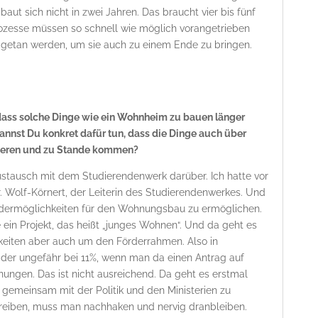
aut sich nicht in zwei Jahren. Das braucht vier bis fünf
Prozesse müssen so schnell wie möglich vorangetrieben
 getan werden, um sie auch zu einem Ende zu bringen.
dass solche Dinge wie ein Wohnheim zu bauen länger
annst Du konkret dafür tun, dass die Dinge auch über
nieren und zu Stande kommen?
Austausch mit dem Studierendenwerk darüber. Ich hatte vor
. Wolf-Körnert, der Leiterin des Studierendenwerkes. Und
rdermöglichkeiten für den Wohnungsbau zu ermöglichen.
ein Projekt, das heißt „junges Wohnen“. Und da geht es
keiten aber auch um den Förderrahmen. Also in
er ungefähr bei 11%, wenn man da einen Antrag auf
nungen. Das ist nicht ausreichend. Da geht es erstmal
meinsam mit der Politik und den Ministerien zu
reiben, muss man nachhaken und nervig dranbleiben.