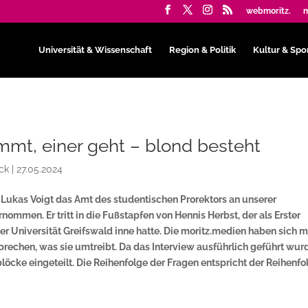
webmoritz.
m
Universität & Wissenschaft
Region & Politik
Kultur & Spo
mmt, einer geht – blond besteht
ck
|
27.05.2024
t Lukas Voigt das Amt des studentischen Prorektors an unserer
nommen. Er tritt in die Fußstapfen von Hennis Herbst, der als Erster
er Universität Greifswald inne hatte. Die moritz.medien haben sich m
prechen, was sie umtreibt. Da das Interview ausführlich geführt wur
öcke eingeteilt. Die Reihenfolge der Fragen entspricht der Reihenfo