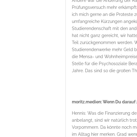
Andere war die Änderung der R
Prüfungsversuch mehr erkämpft.
ich mich gerne an die Proteste zu
umfangreiche Kürzungen angekün
Studierendenschaft mit den ande
hat nicht ganz gereicht, wir hat
Teil zurückgenommen werden. W
Studierendenwerke mehr Geld be
die Mensa- und Wohnheimpreise s
Stelle für die Psychosoziale Ber
Jahre. Das sind so die großen T
moritz.medien: Wenn Du darauf z
Hennis: Was die Finanzierung d
anbelangt, sind wir natürlich t
Vorpommern. Da könnte noch meh
im Alltag hier merken. Grad wen