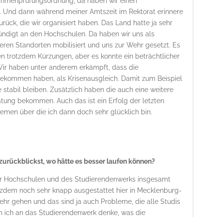
ahmenprüfungsordnung, da haben wir einen
 Und dann während meiner Amtszeit im Rektorat erinnere
rück, die wir organisiert haben. Das Land hatte ja sehr
digt an den Hochschulen. Da haben wir uns als
ren Standorten mobilisiert und uns zur Wehr gesetzt. Es
ten trotzdem Kürzungen, aber es konnte ein beträchtlicher
ir haben unter anderem erkämpft, dass die
kommen haben, als Krisenausgleich. Damit zum Beispiel
tabil bleiben. Zusätzlich haben die auch eine weitere
atung bekommen. Auch das ist ein Erfolg der letzten
hemen über die ich dann doch sehr glücklich bin.
urückblickst, wo hätte es besser laufen können?
er Hochschulen und des Studierendenwerks insgesamt
rotzdem noch sehr knapp ausgestattet hier in Mecklenburg-
r gehen und das sind ja auch Probleme, die alle Studis
n ich an das Studierendenwerk denke, was die