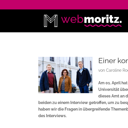
Einer ko
von
Caroline Ro
Am 01. April ha
Universität über
dieses Amt an d
beiden zu einem Interview getroffen, um zu bes
haben wir die Fragen in übergreifende Themenbl
des Interviews.