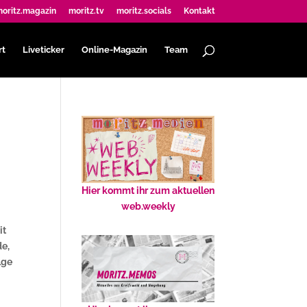
oritz.magazin
moritz.tv
moritz.socials
Kontakt
rt
Liveticker
Online-Magazin
Team
Hier kommt ihr zum aktuellen
web.weekly
it
de,
lge