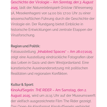
Geschichte der Virologie – Am
Sonntag, den 3. August
2025
,
lädt der
Naturerlebnispark Gristow
(Wiesenweg
1A, Mesekenhagen) von 14:00 bis 17:00 Uhr zu einer
wissenschaftlichen Führung durch die Geschichte der
Virologie ein. Der Rundgang bietet Einblicke in
historische Entwicklungen und zentrale Etappen der
Virusforschung.
Region und Politik:
Fotoausstellung
„Inhabited Spaces“ – Am 28.07.2025
zeigt eine Ausstellung eindrückliche Fotografien über
das Leben in Gaza und dem Westjordanland. Eine
künstlerische Auseinandersetzung mit politischen
Realitäten und regionalen Konflikten.
Kultur & Sport:
KinoAufSegeln:
THE RIDER
– Am Samstag, den 2.
August 2025
, wird um 21:15 Uhr auf der Museumswerft
der vielfach ausgezeichnete Film The Rider gezeigt.
Das Open-Air-Kinoformat KinoAufSegeln verbindet